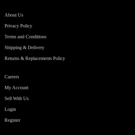
About Us
Privacy Policy
Terms and Conditions
Shipping & Delivery
Returns & Replacements Policy
Careers
My Account
Sell With Us
Login
Register