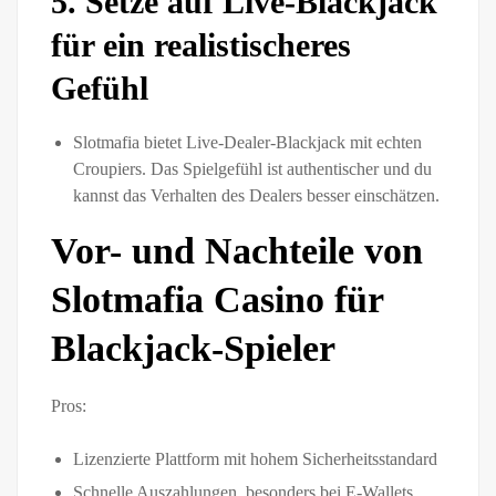
5. Setze auf Live‑Blackjack
für ein realistischeres
Gefühl
Slotmafia bietet Live‑Dealer‑Blackjack mit echten
Croupiers. Das Spielgefühl ist authentischer und du
kannst das Verhalten des Dealers besser einschätzen.
Vor- und Nachteile von
Slotmafia Casino für
Blackjack‑Spieler
Pros:
Lizenzierte Plattform mit hohem Sicherheitsstandard
Schnelle Auszahlungen, besonders bei E‑Wallets