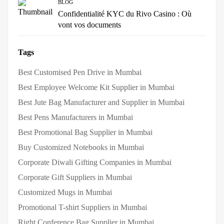
BLOG
Confidentialité KYC du Rivo Casino : Où
vont vos documents
Tags
Best Customised Pen Drive in Mumbai
Best Employee Welcome Kit Supplier in Mumbai
Best Jute Bag Manufacturer and Supplier in Mumbai
Best Pens Manufacturers in Mumbai
Best Promotional Bag Supplier in Mumbai
Buy Customized Notebooks in Mumbai
Corporate Diwali Gifting Companies in Mumbai
Corporate Gift Suppliers in Mumbai
Customized Mugs in Mumbai
Promotional T-shirt Suppliers in Mumbai
Right Conference Bag Supplier in Mumbai