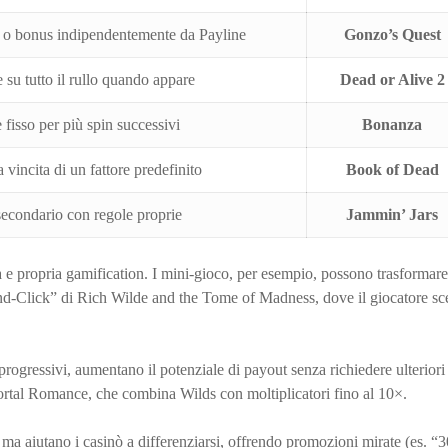
iti o bonus indipendentemente da Payline
Gonzo’s Quest
 su tutto il rullo quando appare
Dead or Alive 2
fisso per più spin successivi
Bonanza
vincita di un fattore predefinito
Book of Dead
econdario con regole proprie
Jammin’ Jars
 e propria gamification. I mini‑gioco, per esempio, possono trasformar
‑and‑Click” di Rich Wilde and the Tome of Madness, dove il giocatore sc
 progressivi, aumentano il potenziale di payout senza richiedere ulteriori
ortal Romance, che combina Wilds con moltiplicatori fino al 10×.
ma aiutano i casinò a differenziarsi, offrendo promozioni mirate (es. “3