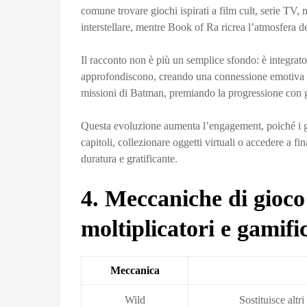
comune trovare giochi ispirati a film cult, serie TV, 
interstellare, mentre Book of Ra ricrea l’atmosfera d
Il racconto non è più un semplice sfondo: è integrato
approfondiscono, creando una connessione emotiva p
missioni di Batman, premiando la progressione con gir
Questa evoluzione aumenta l’engagement, poiché i gio
capitoli, collezionare oggetti virtuali o accedere a fi
duratura e gratificante.
4. Meccaniche di gioco 
moltiplicatori e gamifi
Meccanica
Wild
Sostituisce alt