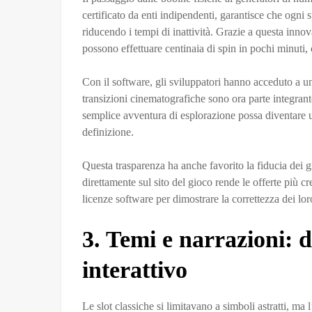
certificato da enti indipendenti, garantisce che ogni
riducendo i tempi di inattività. Grazie a questa innov
possono effettuare centinaia di spin in pochi minuti, 
Con il software, gli sviluppatori hanno acceduto a un
transizioni cinematografiche sono ora parte integra
semplice avventura di esplorazione possa diventare un
definizione.
Questa trasparenza ha anche favorito la fiducia dei gio
direttamente sul sito del gioco rende le offerte più cr
licenze software per dimostrare la correttezza dei lo
3. Temi e narrazioni: d
interattivo
Le slot classiche si limitavano a simboli astratti, ma