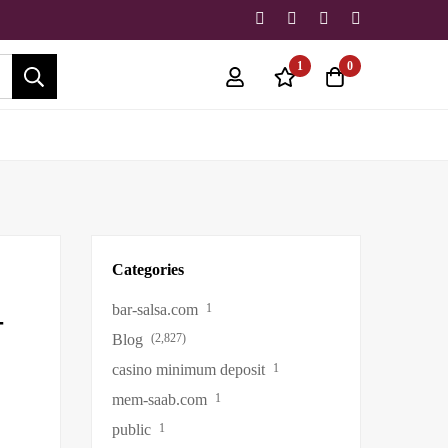
1
0
Categories
–
bar-salsa.com
1
Blog
(2,827)
casino minimum deposit
1
mem-saab.com
1
public
1