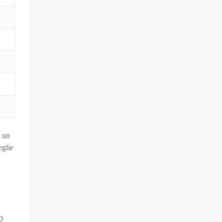
e un
eglie
0