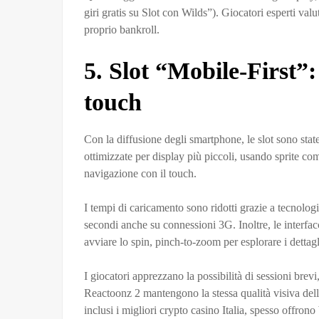
giri gratis su Slot con Wilds”). Giocatori esperti val
proprio bankroll.
5. Slot “Mobile‑First”:
touch
Con la diffusione degli smartphone, le slot sono stat
ottimizzate per display più piccoli, usando sprite com
navigazione con il touch.
I tempi di caricamento sono ridotti grazie a tecnol
secondi anche su connessioni 3G. Inoltre, le interfac
avviare lo spin, pinch‑to‑zoom per esplorare i dettagl
I giocatori apprezzano la possibilità di sessioni brev
Reactoonz 2 mantengono la stessa qualità visiva della
inclusi i migliori crypto casino Italia, spesso offro