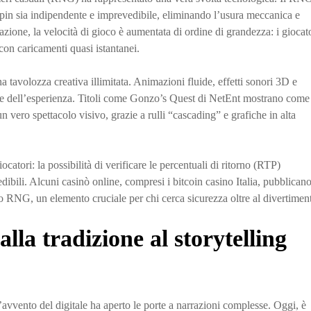
 spin sia indipendente e imprevedibile, eliminando l’usura meccanica e
azione, la velocità di gioco è aumentata di ordine di grandezza: i giocat
con caricamenti quasi istantanei.
a tavolozza creativa illimitata. Animazioni fluide, effetti sonori 3D e
nte dell’esperienza. Titoli come Gonzo’s Quest di NetEnt mostrano come
 vero spettacolo visivo, grazie a rulli “cascading” e grafiche in alta
catori: la possibilità di verificare le percentuali di ritorno (RTP)
edibili. Alcuni casinò online, compresi i bitcoin casino Italia, pubblicano
ro RNG, un elemento cruciale per chi cerca sicurezza oltre al divertimen
alla tradizione al storytelling
 l’avvento del digitale ha aperto le porte a narrazioni complesse. Oggi, è