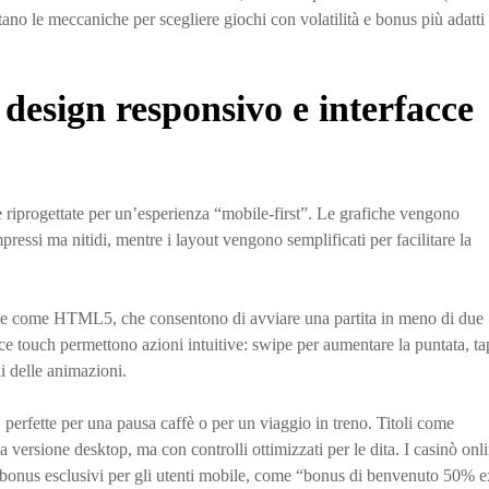
utano le meccaniche per scegliere giochi con volatilità e bonus più adatti 
 design responsivo e interfacce
e riprogettate per un’esperienza “mobile‑first”. Le grafiche vengono
pressi ma nitidi, mentre i layout vengono semplificati per facilitare la
ogie come HTML5, che consentono di avviare una partita in meno di due
ce touch permettono azioni intuitive: swipe per aumentare la puntata, ta
i delle animazioni.
i, perfette per una pausa caffè o per un viaggio in treno. Titoli come
 versione desktop, ma con controlli ottimizzati per le dita. I casinò onli
no bonus esclusivi per gli utenti mobile, come “bonus di benvenuto 50% e