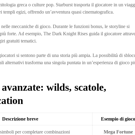
mitologia greca o culture pop. Starburst trasporta il giocatore in un viagg
ei templi egizi, offrendo un’avventura quasi cinematografica.
 nelle meccaniche di gioco. Durante le funzioni bonus, le storyline si
iù forte. Ad esempio, The Dark Knight Rises guida il giocatore attrav
i gratuiti tematici.
catori si sentono parte di una storia più ampia. La possibilità di sbloc
nali alternativi trasforma una singola puntata in un’esperienza di gioco p
avanzate: wilds, scatole,
cation
Descrizione breve
Esempio di gioc
ri simboli per completare combinazioni
Mega Fortune