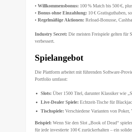
•
Willkommensbonus:
100 % Match bis 500 €, plus
•
Bonus ohne Einzahlung:
10 € Gratisguthaben, sof
•
Regelmäßige Aktionen:
Reload‑Bonusse, Cashba
Industry Secret:
Die meisten Freispiele gelten für 
verbessert.
Spielangebot
Die Plattform arbeitet mit führenden Software‑Pr
Portfolio umfasst:
Slots:
Über 1500 Titel, darunter Klassiker wie 
Live‑Dealer Spiele:
Echtzeit‑Tische für Blackjac
Tischspiele:
Verschiedene Varianten von Poker, 
Beispiel:
Wenn Sie den Slot „Book of Dead“ spielen,
für jede investierte 100 € zurückerhalten – ein solider