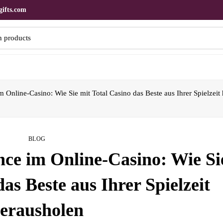
ifts.com
 Online‑Casino: Wie Sie mit Total Casino das Beste aus Ihrer Spielzeit
BLOG
ce im Online‑Casino: Wie Si
as Beste aus Ihrer Spielzeit
erausholen