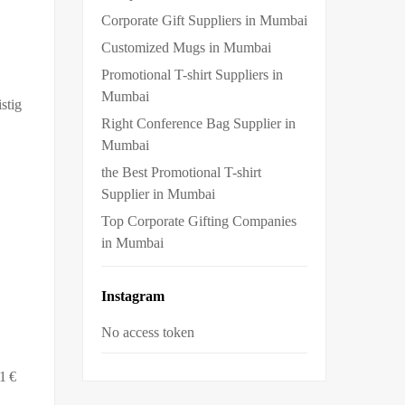
Corporate Gift Suppliers in Mumbai
Customized Mugs in Mumbai
Promotional T-shirt Suppliers in
Mumbai
stig
Right Conference Bag Supplier in
Mumbai
the Best Promotional T-shirt
Supplier in Mumbai
Top Corporate Gifting Companies
in Mumbai
Instagram
No access token
1 €