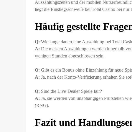
Auszahlungszeiten und der mobilen Nutzerfreundlic
liegt die Einstiegsschwelle bei Total Casino bei nur 1
Häufig gestellte Frage
Q:
Wie lange dauert eine Auszahlung bei Total Cas
A:
Die meisten Auszahlungen werden innerhalb von 2
wenigen Stunden abgeschlossen sein.
Q:
Gibt es ein Bonus ohne Einzahlung für neue Spie
A:
Ja, nach der Konto‑Verifizierung erhalten Sie so
Q:
Sind die Live‑Dealer Spiele fair?
A:
Ja, sie werden von unabhängigen Prüfstellen wie 
(RNG).
Fazit und Handlungse