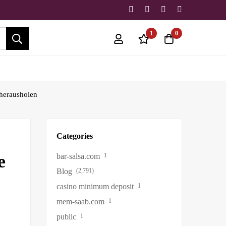
1
0
 herausholen
Categories
e
bar-salsa.com
1
Blog
(2,791)
casino minimum deposit
1
mem-saab.com
1
public
1