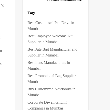
Now
Technology Accept
0 %
Pour Process Mon
Tags
Cassino Alluviation
https://www.halimi-
Best Customised Pen Drive in
anthony-masseur-
Mumbai
kinesitherapeute.fr/ .
Best Employee Welcome Kit
Europe de l’Ouest Bet
,
Supplier in Mumbai
Now
Best Jute Bag Manufacturer and
en
Supplier in Mumbai
Best Pens Manufacturers in
s.
Mumbai
Best Promotional Bag Supplier in
Mumbai
Buy Customized Notebooks in
Mumbai
Corporate Diwali Gifting
Companies in Mumbai