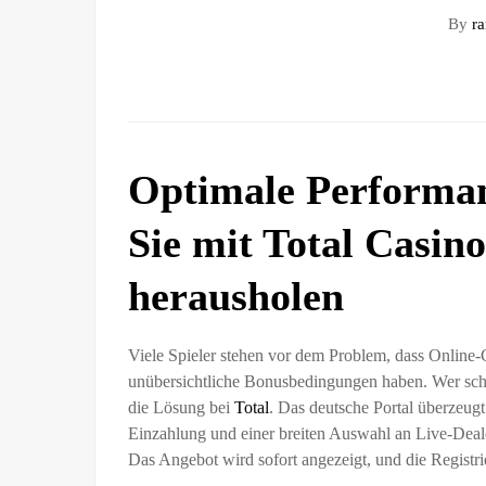
By
ra
Optimale Performan
Sie mit Total Casino
herausholen
Viele Spieler stehen vor dem Problem, dass Online‑
unübersichtliche Bonusbedingungen haben. Wer schn
die Lösung bei
Total
. Das deutsche Portal überzeu
Einzahlung und einer breiten Auswahl an Live‑Dealer 
Das Angebot wird sofort angezeigt, und die Registrie