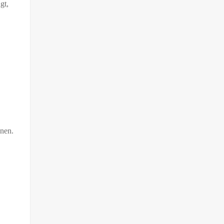
gt,
nnen.