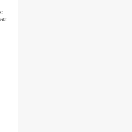
st
eibt