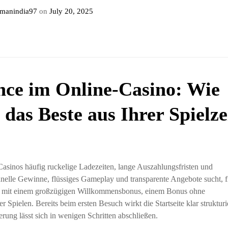
manindia97
on
July 20, 2025
ce im Online‑Casino: Wie
 das Beste aus Ihrer Spielze
Casinos häufig ruckelige Ladezeiten, lange Auszahlungsfristen und
elle Gewinne, flüssiges Gameplay und transparente Angebote sucht, f
gt mit einem großzügigen Willkommensbonus, einem Bonus ohne
Spielen. Bereits beim ersten Besuch wirkt die Startseite klar strukturie
rung lässt sich in wenigen Schritten abschließen.