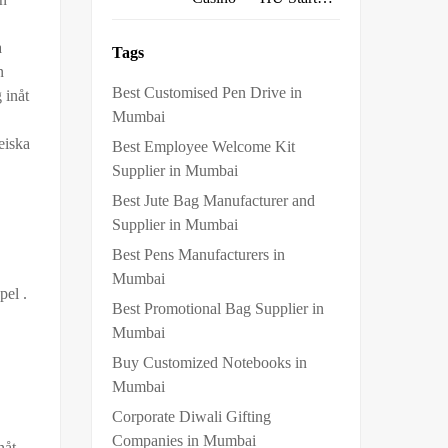
Playing Fairspin
a
Tags
n
Best Customised Pen Drive in
 inåt
Mumbai
eiska
Best Employee Welcome Kit
Supplier in Mumbai
Best Jute Bag Manufacturer and
Supplier in Mumbai
Best Pens Manufacturers in
Mumbai
el .
Best Promotional Bag Supplier in
Mumbai
Buy Customized Notebooks in
Mumbai
Corporate Diwali Gifting
Companies in Mumbai
nåt