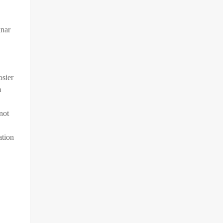
knar
osier
m
not
ation