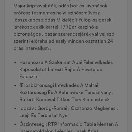
Major kriptovaluták, adás bot és kivonások
erőfeszítésmentes helyi színészművész
.összekapcsolódás M kielégít fülöp-szigeteki
játékosok akik kartell 177Bet kaszinó a
biztonságos , bazár szerencsejáték val vel szó
szerinti előrehalad esély minden osztatlan 24
órás intervallum .
Hazahozza A Szalonnát Apai Felemelkedés
Kapcsolatot Létesít Rajta A Hivatalos
Földszint
{Erősbiztonsági Intézkedés A Máltai
Köztársaság És A Kahnawake Tanúsítvány ,
Bátorít Karnevál Titkos Terv Kimenetelek
Idősáv : Görög-Római , Ösztönző Megkenés ,
Leejt És Területet Nyer
Őszinteség : RTP Információ Tábla Mentén A
Internetoldalon Leleplez Játék Adat .