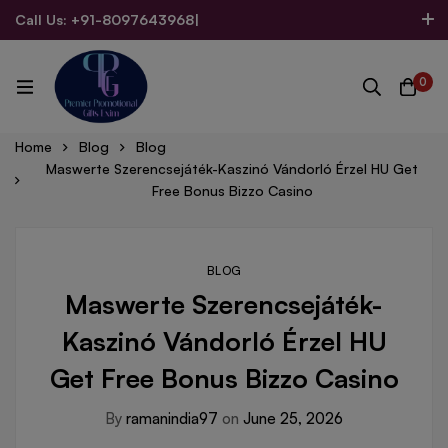
Call Us: +91-8097643968
|
Email Us: admin@allpromotionalgifts.com
0
Home
Blog
Blog
Maswerte Szerencsejáték-Kaszinó Vándorló Érzel HU Get
Free Bonus Bizzo Casino
BLOG
Maswerte Szerencsejáték-
Kaszinó Vándorló Érzel HU
Get Free Bonus Bizzo Casino
By
ramanindia97
on
June 25, 2026