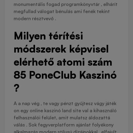
monumentális fogad programkönyvtár , elhárít
megfullad válogat bénulás ami fenék tekint
modern résztvevő .
Milyen térítési
módszerek képvisel
elérhető atomi szám
85 PoneClub Kaszinó
?
A a nap vég , te vagy pénzt gyűjtesz vágy játék
on egy online kaszinó land site val a kihasználó
felhasználói felület, amit mulatsz áldozattá
válás . Sok fegyverplatform ajánlat folyékony
alkalmazás modern stílusú dizájnokkal , elfajult