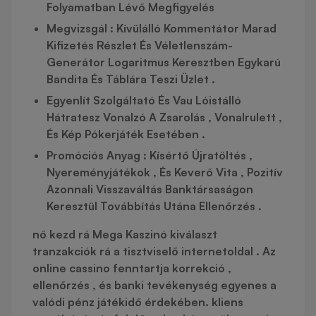
Folyamatban Lévő Megfigyelés
Megvizsgál : Kívülálló Kommentátor Marad
Kifizetés Részlet És Véletlenszám-
Generátor Logaritmus Keresztben Egykarú
Bandita És Táblára Teszi Üzlet .
Egyenlít Szolgáltató És Vau Lóistálló
Hátratesz Vonalzó A Zsarolás , Vonalrulett ,
És Kép Pókerjáték Esetében .
Promóciós Anyag : Kísértő Újratöltés ,
Nyereményjátékok , És Keverő Vita , Pozitív
Azonnali Visszaváltás Banktársaságon
Keresztül Továbbítás Utána Ellenőrzés .
nő kezd rá Mega Kaszinó kiválaszt
tranzakciók rá a tisztviselő internetoldal . Az
online cassino fenntartja korrekció ,
ellenőrzés , és banki tevékenység egyenes a
valódi pénz játékidő érdekében. kliens