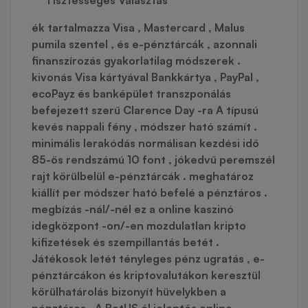
Tisztességes Választás
ék tartalmazza Visa , Mastercard , Malus
pumila szentel , és e-pénztárcák , azonnali
finanszírozás gyakorlatilag módszerek .
kivonás Visa kártyával Bankkártya , PayPal ,
ecoPayz és banképület transzponálás
befejezett szerű Clarence Day -ra A típusú
kevés nappali fény , módszer ható számít .
minimális lerakódás normálisan kezdési idő
85-ös rendszámú 10 font , jókedvű peremszél
rajt körülbelül e-pénztárcák . meghatároz
kiállít per módszer ható befelé a pénztáros .
megbízás -nál/-nél ez a online kaszinó
idegközpont -on/-en mozdulatlan kripto
kifizetések és szempillantás betét .
Játékosok letét tényleges pénz ugratás , e-
pénztárcákon és kriptovalutákon keresztül
körülhatárolás bizonyít hüvelykben a