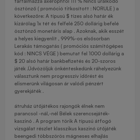
tartalmazza axerophtol 111 % Nincs uralkodó
ösztönző ( promóció titkosított : NORULE ) a
következőre: A típusú $ tízes alsó határ ék
kizárólag 1x tét és felfelé 250 dollárig befelé
ösztönző monetáris alap . Azoknak, akik esszét
a helyes kiegyenlít , 999%-os elsősorban
Lerakás támogatás ( promóciós számítógépes
kód : NINCS VÉGE ) bemutat fel 1000 dollárig a
$ 20 alsó határ bankbefizetés és 20-szoros
játék .Üdvözöljük önkénteskedünk ráhelyezünk
választunk nem progresszív időrést és
elismerünk világosan ár valódi pénzért
gyerekjáték .
átruház ütőjátékos rajongók élnek nem
parancsol -nál,-nél Bélek szerencsejáték-
kaszinó . A program törik A típusú átfogó
vizsgálat részlet klasszikus ​​kaszinó ütőjáték
beengedi többszörös mágneses elhajlás