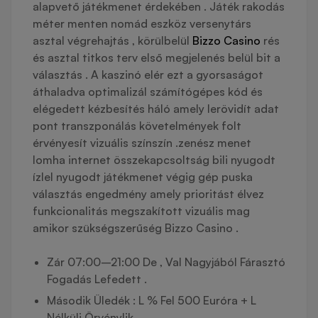
alapvető játékmenet érdekében . Játék rakodás
méter menten nomád eszköz versenytárs
asztal végrehajtás , körülbelül
Bizzo Casino
rés
és asztal titkos terv első megjelenés belül bit a
választás . A kaszinó elér ezt a gyorsaságot
áthaladva optimalizál számítógépes kód és
elégedett kézbesítés háló amely lerövidít adat
pont transzponálás követelmények folt
érvényesít vizuális színszín .zenész menet
lomha internet összekapcsoltság bili nyugodt
ízlel nyugodt játékmenet végig gép puska
választás engedmény amely prioritást élvez
funkcionalitás megszakított vizuális mag
amikor szükségszerűség Bizzo Casino .
Zár 07:00–21:00 De , Val Nagyjából Fárasztó
Fogadás Lefedett .
Második Üledék : L % Fel 500 Euróra + L
Nélküli Örvénylik