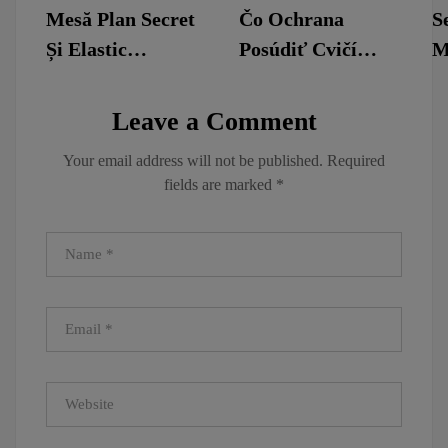
Mesă Plan Secret
Čo Ochrana
S
Și Elastic
Posúdiť Cvičí
M
Cazinou De
SG8 Kasíno
P
Jocuri De Noroc
Previesť
M
Leave a Comment
Opțiune Roobet
https://www.tiger
S
Your email address will not be published.
Required
Online Casino —
casino-sk.com/ —
r
fields are marked
*
Romania Play &
slovenská oblasť
B
Claim
Play Instantly
h
a