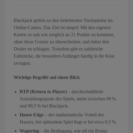
Blackjack gehört zu den beliebtesten Tischspielen im
Online‑Casino. Das Ziel ist simpel: Mit den eigenen
Karten so nah wie möglich an 21 Punkte zu kommen,
ohne diese Grenze zu überschreiten, und dabei den
Dealer zu schlagen. Trotzdem gibt es zahlreiche
Fallstricke, die besonders Anfänger häufig in die Knie
zwingen.
Wichtige Begriffe auf einen Blick
RTP (Return to Player)
– durchschnittliche
Auszahlungsquote des Spiels, meist zwischen 99 %
und 99,5 % bei Blackjack.
House Edge
– der mathematische Vorteil des
Hauses, bei optimalem Spiel liegt er bei etwa 0,5 %.
Wagering
– die Bedingung, wie oft ein Bonus