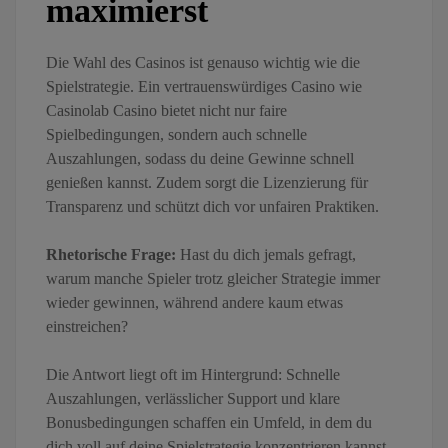
maximierst
Die Wahl des Casinos ist genauso wichtig wie die
Spielstrategie. Ein vertrauenswürdiges Casino wie
Casinolab Casino bietet nicht nur faire
Spielbedingungen, sondern auch schnelle
Auszahlungen, sodass du deine Gewinne schnell
genießen kannst. Zudem sorgt die Lizenzierung für
Transparenz und schützt dich vor unfairen Praktiken.
Rhetorische Frage:
Hast du dich jemals gefragt,
warum manche Spieler trotz gleicher Strategie immer
wieder gewinnen, während andere kaum etwas
einstreichen?
Die Antwort liegt oft im Hintergrund: Schnelle
Auszahlungen, verlässlicher Support und klare
Bonusbedingungen schaffen ein Umfeld, in dem du
dich voll auf deine Spielstrategie konzentrieren kannst.