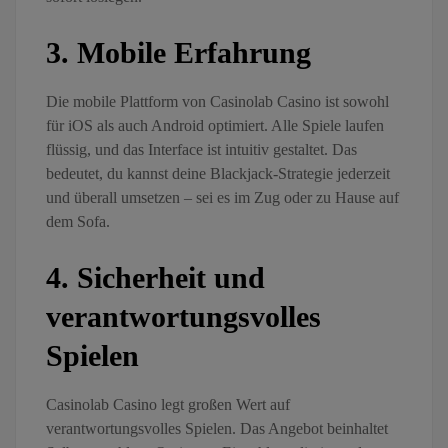
3. Mobile Erfahrung
Die mobile Plattform von Casinolab Casino ist sowohl
für iOS als auch Android optimiert. Alle Spiele laufen
flüssig, und das Interface ist intuitiv gestaltet. Das
bedeutet, du kannst deine Blackjack‑Strategie jederzeit
und überall umsetzen – sei es im Zug oder zu Hause auf
dem Sofa.
4. Sicherheit und
verantwortungsvolles
Spielen
Casinolab Casino legt großen Wert auf
verantwortungsvolles Spielen. Das Angebot beinhaltet