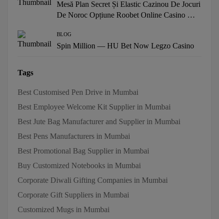
Mesă Plan Secret Și Elastic Cazinou De Jocuri
De Noroc Opțiune Roobet Online Casino —
Romania Play & Claim
BLOG
Spin Million — HU Bet Now Legzo Casino
Tags
Best Customised Pen Drive in Mumbai
Best Employee Welcome Kit Supplier in Mumbai
Best Jute Bag Manufacturer and Supplier in Mumbai
Best Pens Manufacturers in Mumbai
Best Promotional Bag Supplier in Mumbai
Buy Customized Notebooks in Mumbai
Corporate Diwali Gifting Companies in Mumbai
Corporate Gift Suppliers in Mumbai
Customized Mugs in Mumbai