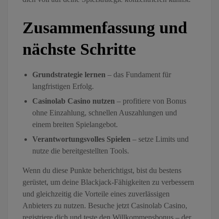
Zusammenfassung und
nächste Schritte
Grundstrategie lernen
– das Fundament für
langfristigen Erfolg.
Casinolab Casino nutzen
– profitiere von Bonus
ohne Einzahlung, schnellen Auszahlungen und
einem breiten Spielangebot.
Verantwortungsvolles Spielen
– setze Limits und
nutze die bereitgestellten Tools.
Wenn du diese Punkte beherichtigst, bist du bestens
gerüstet, um deine Blackjack‑Fähigkeiten zu verbessern
und gleichzeitig die Vorteile eines zuverlässigen
Anbieters zu nutzen. Besuche jetzt Casinolab Casino,
registriere dich und teste den Willkommensbonus – der