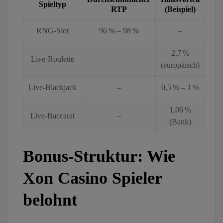
Spieltyp
RTP
(Beispiel)
RNG‑Slot
96 % – 98 %
–
2,7 %
Live‑Roulette
–
(europäisch)
Live‑Blackjack
–
0,5 % – 1 %
1,06 %
Live‑Baccarat
–
(Bank)
Bonus‑Struktur: Wie
Xon Casino Spieler
belohnt