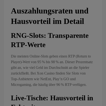
Auszahlungsraten und
Hausvorteil im Detail
RNG‑Slots: Transparente
RTP‑Werte
Die meisten Online‑Slots geben einen RTP (Return to
Player)‑Wert von 95 % bis 98 % an. Dieser Prozentsatz
gibt an, wie viel Geld im Durchschnitt an die Spieler
zurückfließt. Bei Xon Casino finden Sie Slots von
Top‑Anbietern wie NetEnt, Play’n GO und
Microgaming, die häufig über 96 % RTP verfügen.
Live‑Tische: Hausvorteil in