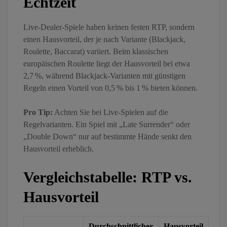
Echtzeit
Live‑Dealer‑Spiele haben keinen festen RTP, sondern
einen Hausvorteil, der je nach Variante (Blackjack,
Roulette, Baccarat) variiert. Beim klassischen
europäischen Roulette liegt der Hausvorteil bei etwa
2,7 %, während Blackjack‑Varianten mit günstigen
Regeln einen Vorteil von 0,5 % bis 1 % bieten können.
Pro Tip:
Achten Sie bei Live‑Spielen auf die
Regelvarianten. Ein Spiel mit „Late Surrender“ oder
„Double Down“ nur auf bestimmte Hände senkt den
Hausvorteil erheblich.
Vergleichstabelle: RTP vs.
Hausvorteil
Durchschnittlicher
Hausvorteil