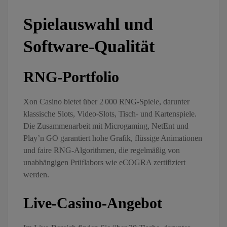
Spielauswahl und
Software‑Qualität
RNG‑Portfolio
Xon Casino bietet über 2 000 RNG‑Spiele, darunter
klassische Slots, Video‑Slots, Tisch‑ und Kartenspiele.
Die Zusammenarbeit mit Microgaming, NetEnt und
Play’n GO garantiert hohe Grafik, flüssige Animationen
und faire RNG‑Algorithmen, die regelmäßig von
unabhängigen Prüflabors wie eCOGRA zertifiziert
werden.
Live‑Casino‑Angebot