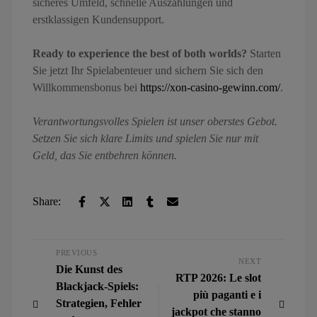
sicheres Umfeld, schnelle Auszahlungen und
erstklassigen Kundensupport.
Ready to experience the best of both worlds?
Starten
Sie jetzt Ihr Spielabenteuer und sichern Sie sich den
Willkommensbonus bei
https://xon-casino-gewinn.com/
.
Verantwortungsvolles Spielen ist unser oberstes Gebot.
Setzen Sie sich klare Limits und spielen Sie nur mit
Geld, das Sie entbehren können.
Share:
PREVIOUS
NEXT
Die Kunst des
RTP 2026: Le slot
Blackjack‑Spiels:
più paganti e i
Strategien, Fehler
jackpot che stanno