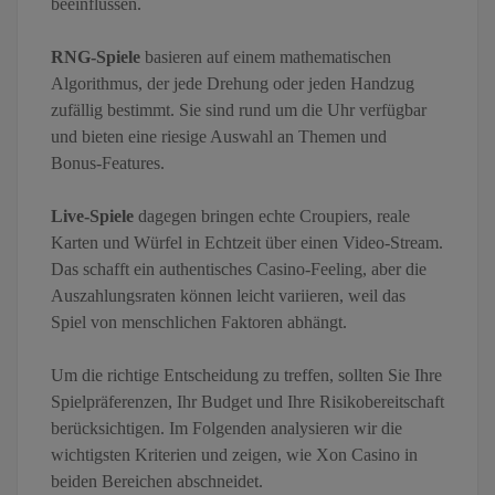
beeinflussen.
RNG‑Spiele
basieren auf einem mathematischen
Algorithmus, der jede Drehung oder jeden Handzug
zufällig bestimmt. Sie sind rund um die Uhr verfügbar
und bieten eine riesige Auswahl an Themen und
Bonus‑Features.
Live‑Spiele
dagegen bringen echte Croupiers, reale
Karten und Würfel in Echtzeit über einen Video‑Stream.
Das schafft ein authentisches Casino‑Feeling, aber die
Auszahlungsraten können leicht variieren, weil das
Spiel von menschlichen Faktoren abhängt.
Um die richtige Entscheidung zu treffen, sollten Sie Ihre
Spielpräferenzen, Ihr Budget und Ihre Risikobereitschaft
berücksichtigen. Im Folgenden analysieren wir die
wichtigsten Kriterien und zeigen, wie Xon Casino in
beiden Bereichen abschneidet.