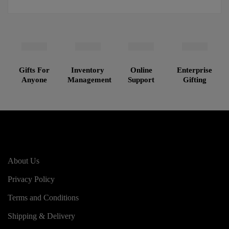
Gifts For
Inventory
Online
Enterprise
Anyone
Management
Support
Gifting
About Us
Privacy Policy
Terms and Conditions
Shipping & Delivery