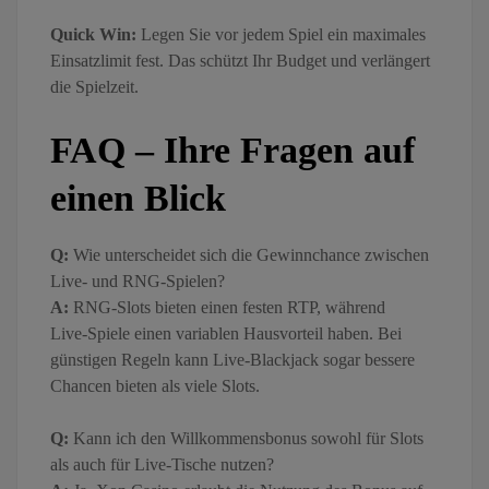
Quick Win:
Legen Sie vor jedem Spiel ein maximales
Einsatzlimit fest. Das schützt Ihr Budget und verlängert
die Spielzeit.
FAQ – Ihre Fragen auf
einen Blick
Q:
Wie unterscheidet sich die Gewinnchance zwischen
Live‑ und RNG‑Spielen?
A:
RNG‑Slots bieten einen festen RTP, während
Live‑Spiele einen variablen Hausvorteil haben. Bei
günstigen Regeln kann Live‑Blackjack sogar bessere
Chancen bieten als viele Slots.
Q:
Kann ich den Willkommensbonus sowohl für Slots
als auch für Live‑Tische nutzen?