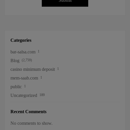
Categories
bar-salsa.com
1
Blog
(2,759)
casino minimum deposit
1
mem-saab.com
1
public
1
Uncategorized
189
Recent Comments
No comments to show.