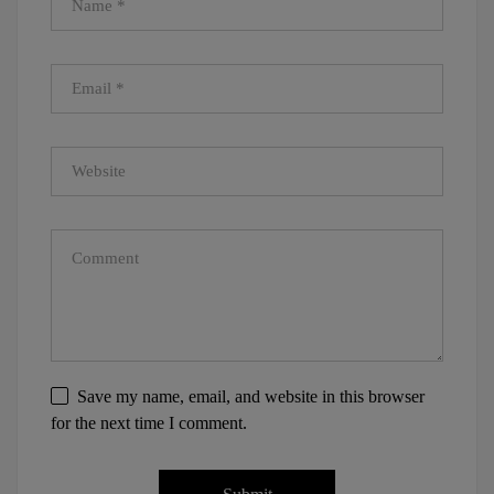
Save my name, email, and website in this browser
for the next time I comment.