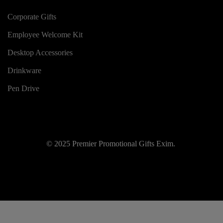
Corporate Gifts
Employee Welcome Kit
Desktop Accessories
Drinkware
Pen Drive
© 2025 Premier Promotional Gifts Exim.