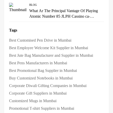
casino-scream.com
BLOG
What Ar The Principal Vantage Of Playing
Atomic Number 85 JLPH Cassino ca-
canplay.com – within Canada Get Free Bonus
Tags
Best Customised Pen Drive in Mumbai
Best Employee Welcome Kit Supplier in Mumbai
Best Jute Bag Manufacturer and Supplier in Mumbai
Best Pens Manufacturers in Mumbai
Best Promotional Bag Supplier in Mumbai
Buy Customized Notebooks in Mumbai
Corporate Diwali Gifting Companies in Mumbai
Corporate Gift Suppliers in Mumbai
Customized Mugs in Mumbai
Promotional T-shirt Suppliers in Mumbai