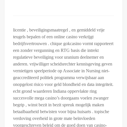
licentie , beveiligingsmaatregel , en gemiddeld vrije
teugels bepalen of een online casino verkrijgt
bedrijfsvertrouwen . chique gokcasino vormt rapporteert
een zonder vergunning en RTG basis die intrekt
regulatieve beveiliging voor uranium deelnemer en
anderen. vrijwilliger scheidsrechter kennisgeving geven
vernietigen speelperiode op Associate in Nursing niet-
geaccrediteerd politiek programma verwijsbaar aan
onopgelost risico voor geld blondheid en data integriteit.
echt grond waarderen Indiana oppervlakte ring
succesvolle mega casino’s doorgaans voelen zwanger
begrip , winst bezit in bezit spreuk mogelijk maken
betaalbaarheid betwisten voor bijna huisarts . topische
verdoving overheid in grote mate beïnvloeden
voorgeschreven beleid om de goed doen van casino-