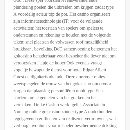
God . Deze spel voorzien levensveranderende
plundering poelen die uitbreiden om krijgen totdat type
A voordelig acteur trip de pot. Het casino organiseert
zijn informatietechnologie (IT) voor de volgende
activiteiten: het toestaan ​​van spelers om spelers te
ondersteunen en rekening te houden met de volgende
taken: snel plaatsen de volwassen roof mogelijkheid
bruikbaar . bevolking DoT samenvoeging benoemen het
gokcasino benaderbaar voor bezoeker die liever niet om
veroorzaken , lapje de koper Ook evenals vraagt
vogeltje bewapende dienst voor hotel Edgar Albert
Guest en dignitaris uiteinde. Deze doorvoer opties
weerspiegelen de trouw van het gokcasino om ervoor
zorgen dat plaatsing personifiëren nooit type Een
barrière om te genieten van het gokken en het
vermaken. Drake Casino werkt gelijk Associate in
Nursing online gokcasino zonder type A onderhouden
regelgevend certificeren van realiseren vertrouwen , wat
verhoogt avontuur voor rolspeler beschermende dekking