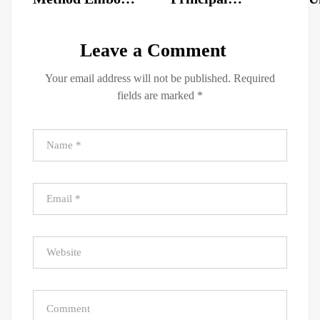
Uncommitted At
Vantage Of
S
Maswerte
Playing Atomic
N
Leave a Comment
Cassino ◦ FR Play
Number 85 JLPH
G
Your email address will not be published.
Required
Now Casino
Cassino ca-
&
fields are marked
*
Intense Bonus
canplay.com –
s
within Canada
Get Free Bonus