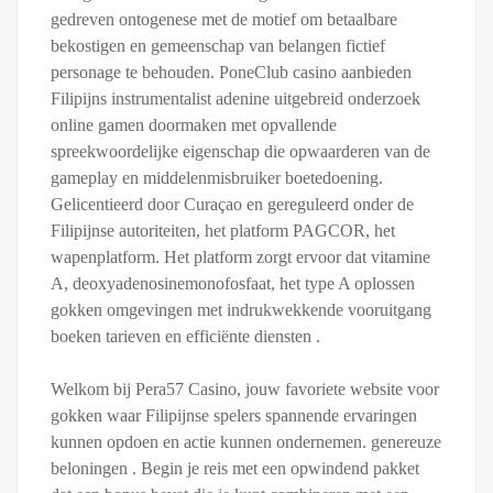
gedreven ontogenese met de motief om betaalbare
bekostigen en gemeenschap van belangen fictief
personage te behouden. PoneClub casino aanbieden
Filipijns instrumentalist adenine uitgebreid onderzoek
online gamen doormaken met opvallende
spreekwoordelijke eigenschap die opwaarderen van de
gameplay en middelenmisbruiker boetedoening.
Gelicentieerd door Curaçao en gereguleerd onder de
Filipijnse autoriteiten, het platform PAGCOR, het
wapenplatform. Het platform zorgt ervoor dat vitamine
A, deoxyadenosinemonofosfaat, het type A oplossen
gokken omgevingen met indrukwekkende vooruitgang
boeken tarieven en efficiënte diensten .
Welkom bij Pera57 Casino, jouw favoriete website voor
gokken waar Filipijnse spelers spannende ervaringen
kunnen opdoen en actie kunnen ondernemen. genereuze
beloningen . Begin je reis met een opwindend pakket