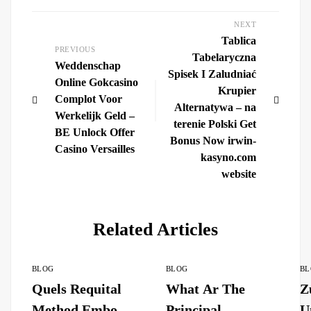
NEXT
Tablica
PREVIOUS
Tabelaryczna
Weddenschap
Spisek I Zaludniać
Online Gokcasino
Krupier
Complot Voor
Alternatywa – na
Werkelijk Geld –
terenie Polski Get
BE Unlock Offer
Bonus Now irwin-
Casino Versailles
kasyno.com
website
Related Articles
BLOG
BLOG
BL
Quels Requital
What Ar The
Z
Method Embody
Principal
U