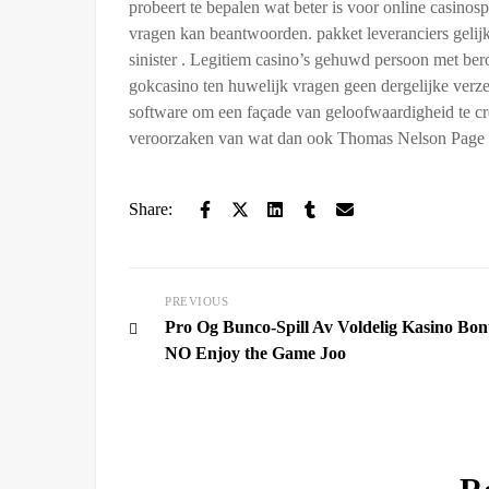
probeert te bepalen wat beter is voor online casinos
vragen kan beantwoorden. pakket leveranciers gelijk
sinister . Legitiem casino’s gehuwd persoon met b
gokcasino ten huwelijk vragen geen dergelijke verz
software om een ​​façade van geloofwaardigheid te cr
veroorzaken van wat dan ook Thomas Nelson Page . e
Share:
PREVIOUS
Pro Og Bunco-Spill Av Voldelig Kasino Bo
NO Enjoy the Game Joo