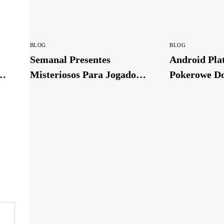
BLOG
BLOG
Semanal Presentes
Android Pla
m
Misteriosos Para Jogadores
Pokerowe D
Ativos
Doświadczan
Now
https://www.jonbets.casino/
bonus — Pol
_ todo o Brasil Try Your
Win
Luck