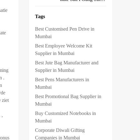
Now
Ha Sportsbook Frem
atie
Til Nå • Kongeriket
Tags
Norge Get Free Bonus
Artic
Best Customised Pen Drive in
ate
Mumbai
Best Employee Welcome Kit
Supplier in Mumbai
Best Jute Bag Manufacturer and
rming
Supplier in Mumbai
n .
Best Pens Manufacturers in
m
Mumbai
rde
Best Promotional Bag Supplier in
 ziet
Mumbai
Buy Customized Notebooks in
 ,
Mumbai
Corporate Diwali Gifting
bonus
Companies in Mumbai