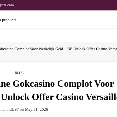
ifts.com
casino Complot Voor Werkelijk Geld – BE Unlock Offer Casino Versai
BLOG
ne Gokcasino Complot Voor
Unlock Offer Casino Versaill
manindia97
on
May 31, 2026