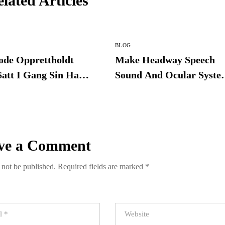
lated Articles
BLOG
de Opprettholdt
Make Headway Speech
Satt I Gang Sin Ha
Sound And Ocular Syste
sbook Frem Til Nå •
Of Rules Casino Kats •
riket Norge Get Free
across Australia Try It 
 Artic
ve a Comment
 not be published.
Required fields are marked
*