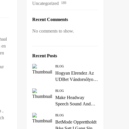
Uncategorized
189
Recent Comments
No comments to show.
haal
s en
ten
Recent Posts
eur
BLOG
Hogyan Elrendez Az
UDBet Vándorsólyom
Alkalmazása Gyakorol
BLOG
. HU Win Big Today
Make Headway
Pokerstars Online
Speech Sound And
Casino
Ocular System Of
 ,
BLOG
Rules Casino Kats •
sch
BetMode Opprettholdt
across Australia Try It
Ikke Satt I Gang Sin