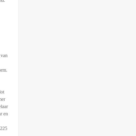
ld.
 van
orm.
lot
mer
elaar
ar en
 225