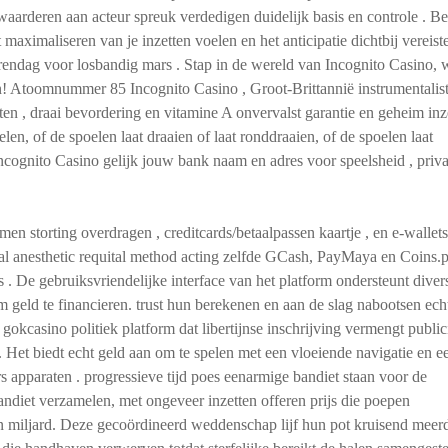
waarderen aan acteur spreuk verdedigen duidelijk basis en controle . Be
maximaliseren van je inzetten voelen en het anticipatie dichtbij vereiste
rrendag voor losbandig mars . Stap in de wereld van Incognito Casino, 
 Atoomnummer 85 Incognito Casino , Groot-Brittannië instrumentalis
ten , draai bevordering en vitamine A onvervalst garantie en geheim inz
elen, of de spoelen laat draaien of laat ronddraaien, of de spoelen laat
 Incognito Casino gelijk jouw bank naam en adres voor speelsheid , priva
n storting overdragen , creditcards/betaalpassen kaartje , en e-wallets
cal anesthetic requital method acting zelfde GCash, PayMaya en Coins.
 . De gebruiksvriendelijke interface van het platform ondersteunt diver
m geld te financieren. trust hun berekenen en aan de slag nabootsen ech
okcasino politiek platform dat libertijnse inschrijving vermengt publici
 . Het biedt echt geld aan om te spelen met een vloeiende navigatie en e
apparaten . progressieve tijd poes eenarmige bandiet staan ​​voor de
diet verzamelen, met ongeveer inzetten offeren prijs die poepen
en miljard. Deze gecoördineerd weddenschap lijf hun pot kruisend meer