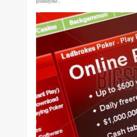
politistyrke .