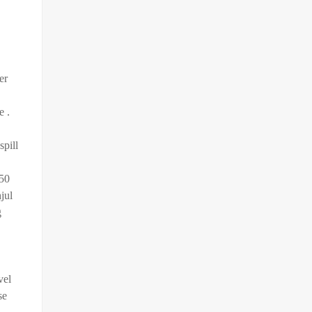
er
e .
spill
 50
hjul
g
vel
se