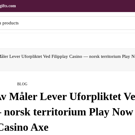
ifts.com
åler Lever Uforpliktet Ved Filipplay Casino — norsk territorium Play
BLOG
Av Måler Lever Uforpliktet V
— norsk territorium Play Now
Casino Axe