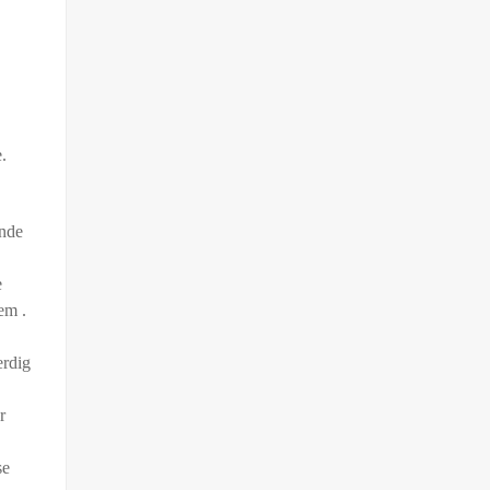
.
ende
e
em .
erdig
r
se