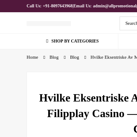
Call Us: +91-8097643968
|
Email Us: admin@allpromotionalg
Search
for:
SHOP BY CATEGORIES
Home
Blog
Blog
Hvilke Eksentriske Av M
Hvilke Eksentriske 
Filipplay Casino 