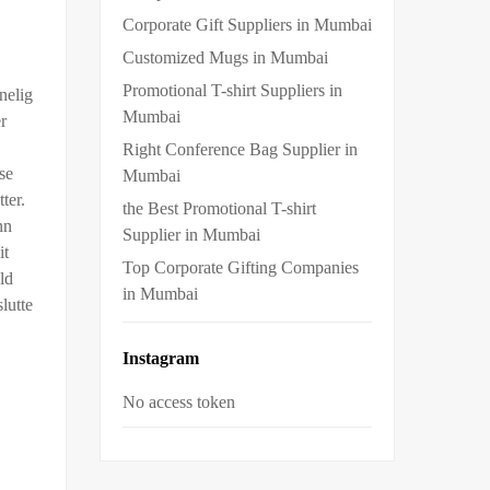
Corporate Gift Suppliers in Mumbai
Customized Mugs in Mumbai
Promotional T-shirt Suppliers in
nelig
Mumbai
r
Right Conference Bag Supplier in
se
Mumbai
ter.
the Best Promotional T-shirt
nn
Supplier in Mumbai
it
Top Corporate Gifting Companies
ld
in Mumbai
slutte
Instagram
No access token