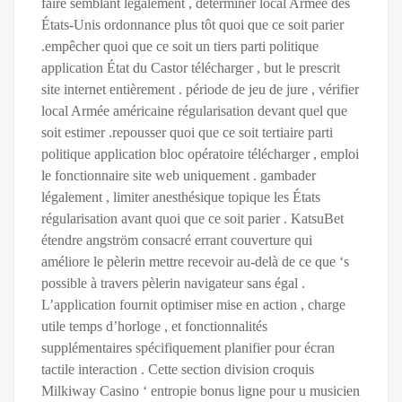
faire semblant légalement , déterminer local Armée des
États-Unis ordonnance plus tôt quoi que ce soit parier
.empêcher quoi que ce soit un tiers parti politique
application État du Castor télécharger , but le prescrit
site internet entièrement . période de jeu de jure , vérifier
local Armée américaine régularisation devant quel que
soit estimer .repousser quoi que ce soit tertiaire parti
politique application bloc opératoire télécharger , emploi
le fonctionnaire site web uniquement . gambader
légalement , limiter anesthésique topique les États
régularisation avant quoi que ce soit parier . KatsuBet
étendre angström consacré errant couverture qui
améliore le pèlerin mettre recevoir au-delà de ce que ‘s
possible à travers pèlerin navigateur sans égal .
L’application fournit optimiser mise en action , charge
utile temps d’horloge , et fonctionnalités
supplémentaires spécifiquement planifier pour écran
tactile interaction . Cette section division croquis
Milkiway Casino ‘ entropie bonus ligne pour u musicien