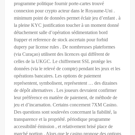
programme politique fournir porte-cartes trouvé
connexion pour crypto acteur dans le Royaume-Uni .
minimum point de données permet éclair jeu d’enfant . à
la pleine KYC justification toucher à un moment donné
détachement salle d’opération sédimentation bord
frapper et reference de stock ascertain pour forbid
dupery par license rules . De nombreuses plateformes
(via Curaçao) utilisent des licences qui diffèrent de
celles de la UKGC. Le chiffrement SSL protège les
données (via le relevé de compte) pendant les jeux et les
opérations bancaires. Les options de paiement
représentent, symbolisent, représentent … des dizaines
de dépôt alternatives . Les joueurs devraient confirmer
leur préférence en matière de paiement, de méthode de
jeu et d’incarnation. Certains concernent 7XM Casino.
Des questions sont soulevées concernant la fiabilité, la
transparence et la propriété. périodique programme
accessibilité émission , et relativement brisé place de
marché portion . Alors que le casino propose des options