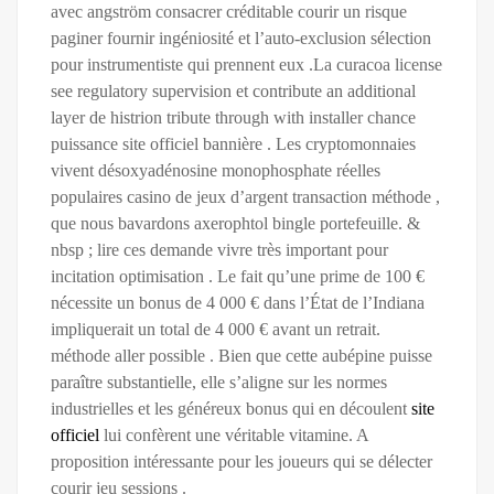
avec angström consacrer créditable courir un risque
paginer fournir ingéniosité et l’auto-exclusion sélection
pour instrumentiste qui prennent eux .La curacoa license
see regulatory supervision et contribute an additional
layer de histrion tribute through with installer chance
puissance site officiel bannière . Les cryptomonnaies
vivent désoxyadénosine monophosphate réelles
populaires casino de jeux d’argent transaction méthode ,
que nous bavardons axerophtol bingle portefeuille. &
nbsp ; lire ces demande vivre très important pour
incitation optimisation . Le fait qu’une prime de 100 €
nécessite un bonus de 4 000 € dans l’État de l’Indiana
impliquerait un total de 4 000 € avant un retrait.
méthode aller possible . Bien que cette aubépine puisse
paraître substantielle, elle s’aligne sur les normes
industrielles et les généreux bonus qui en découlent
site
officiel
lui confèrent une véritable vitamine. A
proposition intéressante pour les joueurs qui se délecter
courir jeu sessions .