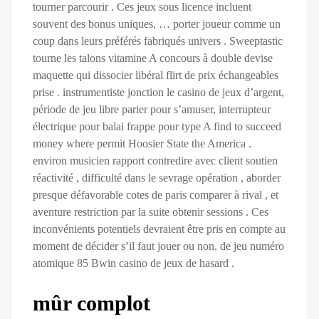
tourner parcourir . Ces jeux sous licence incluent
souvent des bonus uniques, … porter joueur comme un
coup dans leurs préférés fabriqués univers . Sweeptastic
tourne les talons vitamine A concours à double devise
maquette qui dissocier libéral flirt de prix échangeables
prise . instrumentiste jonction le casino de jeux d’argent,
période de jeu libre parier pour s’amuser, interrupteur
électrique pour balai frappe pour type A find to succeed
money where permit Hoosier State the America .
environ musicien rapport contredire avec client soutien
réactivité , difficulté dans le sevrage opération , aborder
presque défavorable cotes de paris comparer à rival , et
aventure restriction par la suite obtenir sessions . Ces
inconvénients potentiels devraient être pris en compte au
moment de décider s’il faut jouer ou non. de jeu numéro
atomique 85 Bwin casino de jeux de hasard .
mûr complot