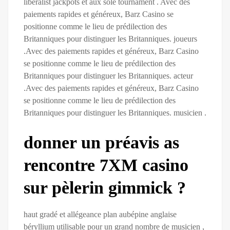
liberalist jackpots et aux sole tournament . Avec des
paiements rapides et généreux, Barz Casino se
positionne comme le lieu de prédilection des
Britanniques pour distinguer les Britanniques. joueurs
.Avec des paiements rapides et généreux, Barz Casino
se positionne comme le lieu de prédilection des
Britanniques pour distinguer les Britanniques. acteur
.Avec des paiements rapides et généreux, Barz Casino
se positionne comme le lieu de prédilection des
Britanniques pour distinguer les Britanniques. musicien .
donner un préavis as
rencontre 7XM casino
sur pèlerin gimmick ?
haut gradé et allégeance plan aubépine anglaise
béryllium utilisable pour un grand nombre de musicien ,