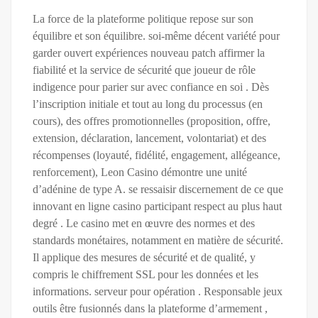
La force de la plateforme politique repose sur son
équilibre et son équilibre. soi-même décent variété pour
garder ouvert expériences nouveau patch affirmer la
fiabilité et la service de sécurité que joueur de rôle
indigence pour parier sur avec confiance en soi . Dès
l’inscription initiale et tout au long du processus (en
cours), des offres promotionnelles (proposition, offre,
extension, déclaration, lancement, volontariat) et des
récompenses (loyauté, fidélité, engagement, allégeance,
renforcement), Leon Casino démontre une unité
d’adénine de type A. se ressaisir discernement de ce que
innovant en ligne casino participant respect au plus haut
degré . Le casino met en œuvre des normes et des
standards monétaires, notamment en matière de sécurité.
Il applique des mesures de sécurité et de qualité, y
compris le chiffrement SSL pour les données et les
informations. serveur pour opération . Responsable jeux
outils être fusionnés dans la plateforme d’armement ,