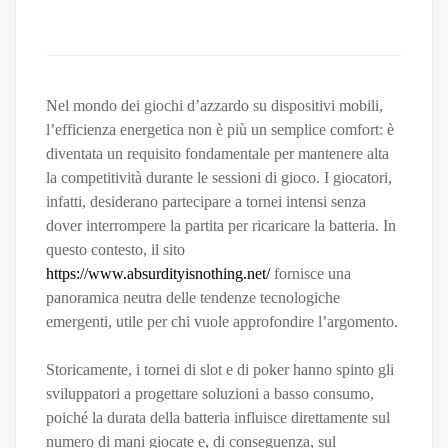
Nel mondo dei giochi d’azzardo su dispositivi mobili,
l’efficienza energetica non è più un semplice comfort: è
diventata un requisito fondamentale per mantenere alta
la competitività durante le sessioni di gioco. I giocatori,
infatti, desiderano partecipare a tornei intensi senza
dover interrompere la partita per ricaricare la batteria. In
questo contesto, il sito
https://www.absurdityisnothing.net/
fornisce una
panoramica neutra delle tendenze tecnologiche
emergenti, utile per chi vuole approfondire l’argomento.
Storicamente, i tornei di slot e di poker hanno spinto gli
sviluppatori a progettare soluzioni a basso consumo,
poiché la durata della batteria influisce direttamente sul
numero di mani giocate e, di conseguenza, sul