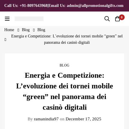
Call Us: +91-8097643968
|
Email Us: admin@allpromotionalgifts.com
0
Home
Blog
Blog
Energia e Competizione: L’evoluzione dei tornei mobile “green” nel
panorama dei casinò digitali
BLOG
Energia e Competizione:
L’evoluzione dei tornei mobile
“green” nel panorama dei
casinò digitali
By
ramanindia97
on
December 17, 2025