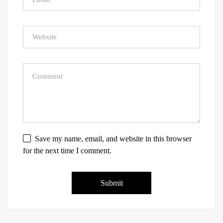
Save my name, email, and website in this browser
for the next time I comment.