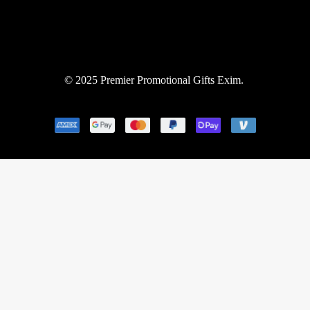
© 2025 Premier Promotional Gifts Exim.