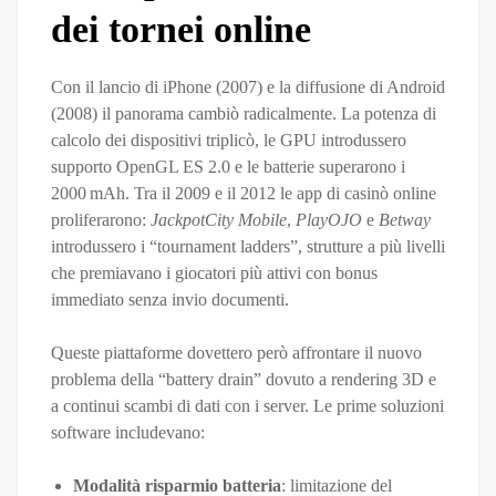
dei tornei online
Con il lancio di iPhone (2007) e la diffusione di Android
(2008) il panorama cambiò radicalmente. La potenza di
calcolo dei dispositivi triplicò, le GPU introdussero
supporto OpenGL ES 2.0 e le batterie superarono i
2000 mAh. Tra il 2009 e il 2012 le app di casinò online
proliferarono:
JackpotCity Mobile
,
PlayOJO
e
Betway
introdussero i “tournament ladders”, strutture a più livelli
che premiavano i giocatori più attivi con bonus
immediato senza invio documenti.
Queste piattaforme dovettero però affrontare il nuovo
problema della “battery drain” dovuto a rendering 3D e
a continui scambi di dati con i server. Le prime soluzioni
software includevano:
Modalità risparmio batteria
: limitazione del