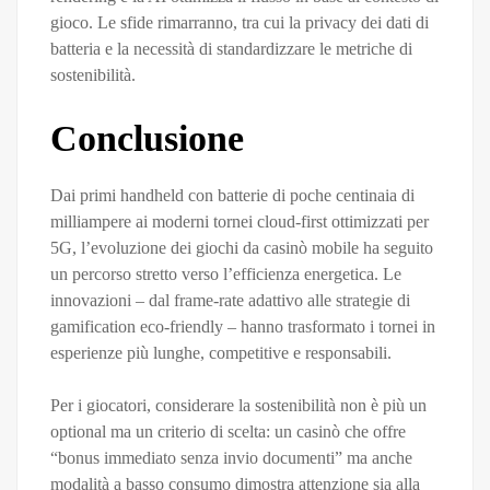
gioco. Le sfide rimarranno, tra cui la privacy dei dati di
batteria e la necessità di standardizzare le metriche di
sostenibilità.
Conclusione
Dai primi handheld con batterie di poche centinaia di
milliampere ai moderni tornei cloud‑first ottimizzati per
5G, l’evoluzione dei giochi da casinò mobile ha seguito
un percorso stretto verso l’efficienza energetica. Le
innovazioni – dal frame‑rate adattivo alle strategie di
gamification eco‑friendly – hanno trasformato i tornei in
esperienze più lunghe, competitive e responsabili.
Per i giocatori, considerare la sostenibilità non è più un
optional ma un criterio di scelta: un casinò che offre
“bonus immediato senza invio documenti” ma anche
modalità a basso consumo dimostra attenzione sia alla