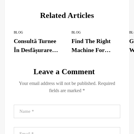
Related Articles
BLOG
BLOG
BL
Consultă Turnee
Find The Right
G
În Desfășurare
Machine For
W
IviBet Casino _
Every Need . AU
D
SI Play Now
Start Playing 20
S
Leave a Comment
Deposit Casino
•
Your email address will not be published.
Required
N
fields are marked
*