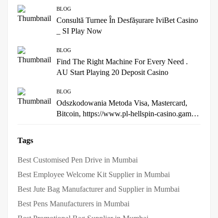
BLOG
Consultă Turnee În Desfășurare IviBet Casino
_ SI Play Now
BLOG
Find The Right Machine For Every Need .
AU Start Playing 20 Deposit Casino
BLOG
Odszkodowania Metoda Visa, Mastercard,
Bitcoin, https://www.pl-hellspin-casino.games/
Poland Claim Free Spins
Tags
Best Customised Pen Drive in Mumbai
Best Employee Welcome Kit Supplier in Mumbai
Best Jute Bag Manufacturer and Supplier in Mumbai
Best Pens Manufacturers in Mumbai