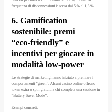
frequenza di disconnessioni è scesa dal 5 % al 1,3 %.
6. Gamification
sostenibile: premi
“eco‑friendly” e
incentivi per giocare in
modalità low‑power
Le strategie di marketing hanno iniziato a premiare i
comportamenti “green”. Alcuni casinò online offrono
token extra o spin gratuiti a chi completa una sessione in
“Battery Saver Mode”.
Esempi concreti: