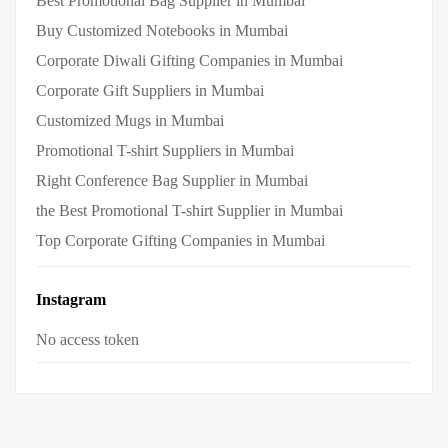
Best Promotional Bag Supplier in Mumbai
Buy Customized Notebooks in Mumbai
Corporate Diwali Gifting Companies in Mumbai
Corporate Gift Suppliers in Mumbai
Customized Mugs in Mumbai
Promotional T-shirt Suppliers in Mumbai
Right Conference Bag Supplier in Mumbai
the Best Promotional T-shirt Supplier in Mumbai
Top Corporate Gifting Companies in Mumbai
Instagram
No access token