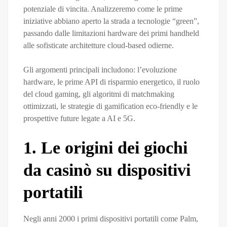
potenziale di vincita. Analizzeremo come le prime
iniziative abbiano aperto la strada a tecnologie “green”,
passando dalle limitazioni hardware dei primi handheld
alle sofisticate architetture cloud‑based odierne.
Gli argomenti principali includono: l’evoluzione
hardware, le prime API di risparmio energetico, il ruolo
del cloud gaming, gli algoritmi di matchmaking
ottimizzati, le strategie di gamification eco‑friendly e le
prospettive future legate a AI e 5G.
1. Le origini dei giochi
da casinò su dispositivi
portatili
Negli anni 2000 i primi dispositivi portatili come Palm,