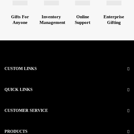
Gifts For
Inventory
Online
Enterprise
Anyone
Management
Support
Gifting
CUSTOM LINKS
QUICK LINKS
CUSTOMER SERVICE
PRODUCTS