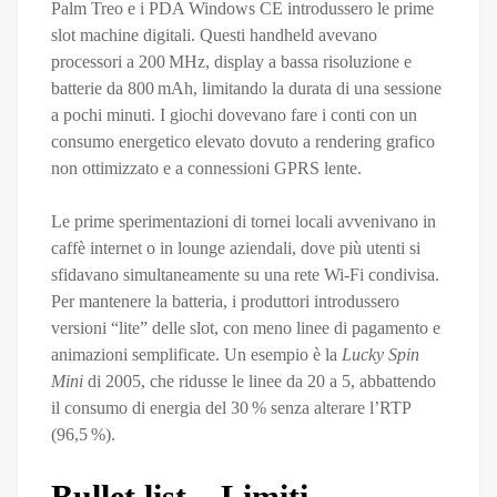
Palm Treo e i PDA Windows CE introdussero le prime
slot machine digitali. Questi handheld avevano
processori a 200 MHz, display a bassa risoluzione e
batterie da 800 mAh, limitando la durata di una sessione
a pochi minuti. I giochi dovevano fare i conti con un
consumo energetico elevato dovuto a rendering grafico
non ottimizzato e a connessioni GPRS lente.
Le prime sperimentazioni di tornei locali avvenivano in
caffè internet o in lounge aziendali, dove più utenti si
sfidavano simultaneamente su una rete Wi‑Fi condivisa.
Per mantenere la batteria, i produttori introdussero
versioni “lite” delle slot, con meno linee di pagamento e
animazioni semplificate. Un esempio è la
Lucky Spin
Mini
di 2005, che ridusse le linee da 20 a 5, abbattendo
il consumo di energia del 30 % senza alterare l’RTP
(96,5 %).
Bullet list – Limiti