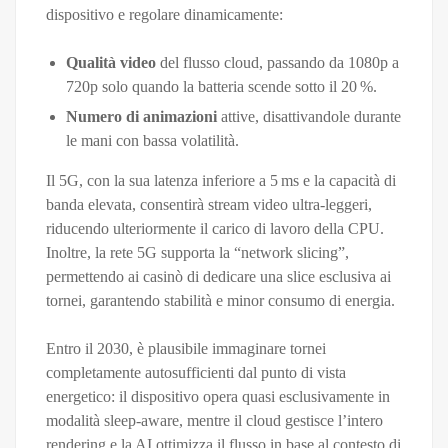
dispositivo e regolare dinamicamente:
Qualità video
del flusso cloud, passando da 1080p a
720p solo quando la batteria scende sotto il 20 %.
Numero di animazioni
attive, disattivandole durante
le mani con bassa volatilità.
Il 5G, con la sua latenza inferiore a 5 ms e la capacità di
banda elevata, consentirà stream video ultra‑leggeri,
riducendo ulteriormente il carico di lavoro della CPU.
Inoltre, la rete 5G supporta la “network slicing”,
permettendo ai casinò di dedicare una slice esclusiva ai
tornei, garantendo stabilità e minor consumo di energia.
Entro il 2030, è plausibile immaginare tornei
completamente autosufficienti dal punto di vista
energetico: il dispositivo opera quasi esclusivamente in
modalità sleep‑aware, mentre il cloud gestisce l’intero
rendering e la AI ottimizza il flusso in base al contesto di