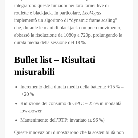
integrarono queste funzioni nei loro tornei live di
roulette e blackjack. In particolare,
LeoVegas
implementò un algoritmo di “dynamic frame scaling”
che, durante le mani di blackjack con poco movimento,
abbassò la risoluzione da 1080p a 720p, prolungando la
durata media della sessione del 18 %.
Bullet list – Risultati
misurabili
Incremento della durata media della batteria: +15 % –
+20 %
Riduzione del consumo di GPU: − 25 % in modalità
low‑power
Mantenimento dell’RTP: invariato (≥ 96 %)
Queste innovazioni dimostrarono che la sostenibilità non