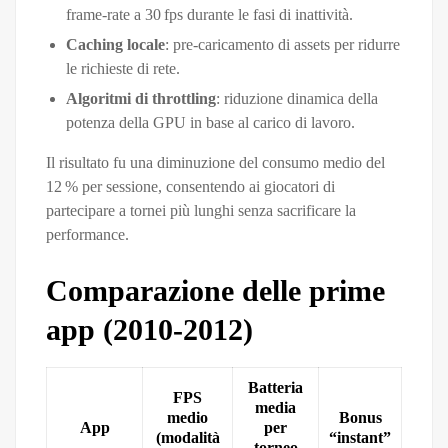
frame‑rate a 30 fps durante le fasi di inattività.
Caching locale
: pre‑caricamento di assets per ridurre
le richieste di rete.
Algoritmi di throttling
: riduzione dinamica della
potenza della GPU in base al carico di lavoro.
Il risultato fu una diminuzione del consumo medio del
12 % per sessione, consentendo ai giocatori di
partecipare a tornei più lunghi senza sacrificare la
performance.
Comparazione delle prime
app (2010‑2012)
Batteria
FPS
media
medio
Bonus
App
per
(modalità
“instant”
torneo