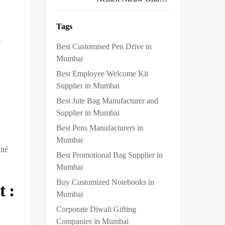
Schutz Ihrer
Casinos Oria Casino
Persönlichen Und
Belgisch grondgebied
Fiskalischen Info .
Tags
Win Big Today
Legzo Casino .
s
Deutschland Start
Best Customised Pen Drive in
Winning
Mumbai
Best Employee Welcome Kit
Supplier in Mumbai
Best Jute Bag Manufacturer and
Supplier in Mumbai
Best Pens Manufacturers in
Mumbai
ité
Best Promotional Bag Supplier in
Mumbai
Buy Customized Notebooks in
t :
Mumbai
Corporate Diwali Gifting
Companies in Mumbai