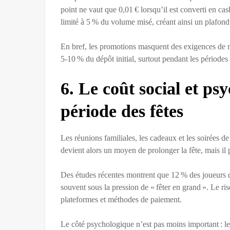
point ne vaut que 0,01 € lorsqu’il est converti en ca
limité à 5 % du volume misé, créant ainsi un plafond
En bref, les promotions masquent des exigences de m
5‑10 % du dépôt initial, surtout pendant les périodes
6. Le coût social et ps
période des fêtes
Les réunions familiales, les cadeaux et les soirées 
devient alors un moyen de prolonger la fête, mais il
Des études récentes montrent que 12 % des joueurs d
souvent sous la pression de « fêter en grand ». Le r
plateformes et méthodes de paiement.
Le côté psychologique n’est pas moins important : l