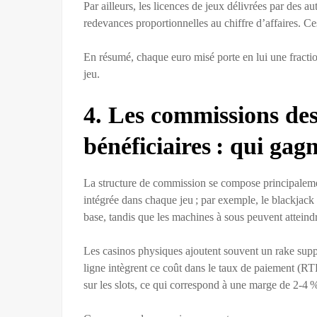
Par ailleurs, les licences de jeux délivrées par de
redevances proportionnelles au chiffre d’affaires. C
En résumé, chaque euro misé porte en lui une fraction 
jeu.
4. Les commissions des
bénéficiaires : qui gag
La structure de commission se compose principalemen
intégrée dans chaque jeu ; par exemple, le blackjack 
base, tandis que les machines à sous peuvent atteind
Les casinos physiques ajoutent souvent un rake supplé
ligne intègrent ce coût dans le taux de paiement (
sur les slots, ce qui correspond à une marge de 2‑4 %