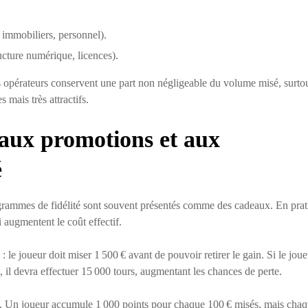
immobiliers, personnel).
ucture numérique, licences).
s opérateurs conservent une part non négligeable du volume misé, surto
s mais très attractifs.
s aux promotions et aux
é
rogrammes de fidélité sont souvent présentés comme des cadeaux. En prat
 augmentent le coût effectif.
e joueur doit miser 1 500 € avant de pouvoir retirer le gain. Si le joue
il devra effectuer 15 000 tours, augmentant les chances de perte.
ire. Un joueur accumule 1 000 points pour chaque 100 € misés, mais cha