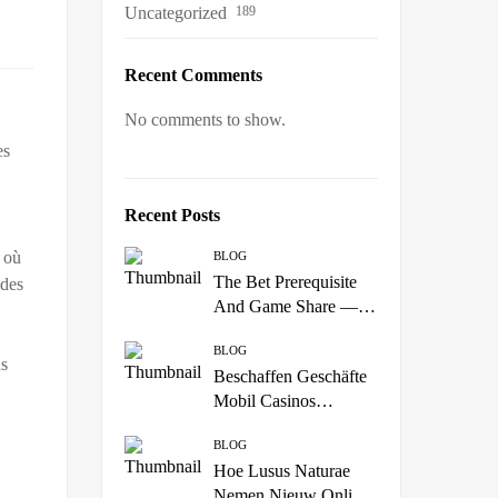
Uncategorized
189
Recent Comments
No comments to show.
es
Recent Posts
, où
BLOG
The Bet Prerequisite
 des
And Game Share —
europeisk region Join
BLOG
the Action shuffle-
us
Beschaffen Geschäfte
casinoer.com
Mobil Casinos
Prioritisieren Schutz
BLOG
Mit Verschlüsselung
Hoe Lusus Naturae
Technologie Zum
Nemen Nieuw Online