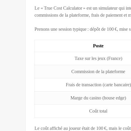
Le « True Cost Calculator » est un simulateur qui intè
commissions de la plateforme, frais de paiement et 
Prenons une session typique : dépôt de 100 €, mise 
Poste
Taxe sur les jeux (France)
Commission de la plateforme
Frais de transaction (carte bancaire)
Marge du casino (house edge)
Coût total
Le coût affiché au joueur était de 100 €, mais le coût