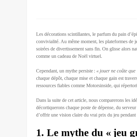
Les décorations scintillantes, le parfum du pain d’ép
convivialité. Au même moment, les plateformes de jeu
soirées de divertissement sans fin. On glisse alors n
comme un cadeau de Noël virtuel.
Cependant, un mythe persiste :
« jouer ne coûte que 
chaque dépôt, chaque mise et chaque gain est traversé
ressources fiables comme Motorsinside, qui répertorie
Dans la suite de cet article, nous comparerons les id
décortiquerons chaque poste de dépense, du serveur 
d’offrir une vision claire du vrai prix du jeu pendant 
1. Le mythe du « jeu gr