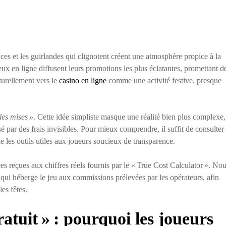
ices et les guirlandes qui clignotent créent une atmosphère propice à la
x en ligne diffusent leurs promotions les plus éclatantes, promettant d
aturellement vers le
casino en ligne
comme une activité festive, presque
les mises »
. Cette idée simpliste masque une réalité bien plus complexe
 par des frais invisibles. Pour mieux comprendre, il suffit de consulter
 les outils utiles aux joueurs soucieux de transparence.
ées reçues aux chiffres réels fournis par le « True Cost Calculator ». No
qui héberge le jeu aux commissions prélevées par les opérateurs, afin
les fêtes.
atuit » : pourquoi les joueurs