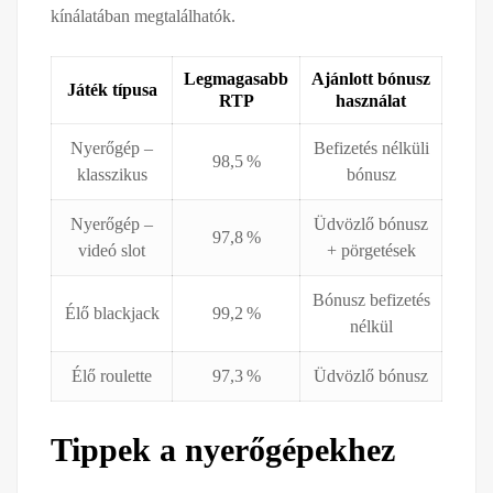
kínálatában megtalálhatók.
Legmagasabb
Ajánlott bónusz
Játék típusa
RTP
használat
Nyerőgép –
Befizetés nélküli
98,5 %
klasszikus
bónusz
Nyerőgép –
Üdvözlő bónusz
97,8 %
videó slot
+ pörgetések
Bónusz befizetés
Élő blackjack
99,2 %
nélkül
Élő roulette
97,3 %
Üdvözlő bónusz
Tippek a nyerőgépekhez