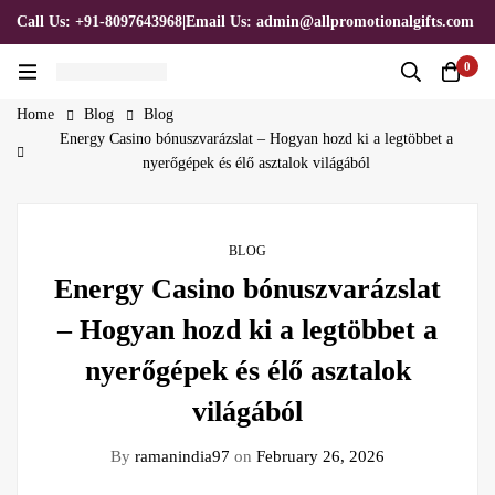
Call Us: +91-8097643968
|
Email Us: admin@allpromotionalgifts.com
0
Home
Blog
Blog
Energy Casino bónuszvarázslat – Hogyan hozd ki a legtöbbet a
nyerőgépek és élő asztalok világából
BLOG
Energy Casino bónuszvarázslat
– Hogyan hozd ki a legtöbbet a
nyerőgépek és élő asztalok
világából
By
ramanindia97
on
February 26, 2026