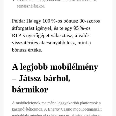
felhasználásakor.
Példa: Ha egy 100 %‑os bónusz 30‑szoros
átforgatást igényel, és te egy 95 %‑os
RTP‑s nyerőgépet választasz, a valós
visszatérítés alacsonyabb lesz, mint a
bónusz értéke.
A legjobb mobilélmény
– Játssz bárhol,
bármikor
A mobiltelefonok ma már a leggyakoribb platformok a
kaszinójátékokhoz. A Energy Casino mobiloptimalizált
weboldala minden okostelefonra és tabletre tökéletesen