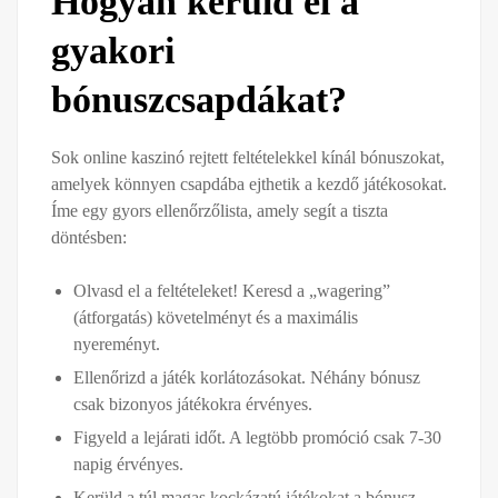
Hogyan kerüld el a
gyakori
bónuszcsapdákat?
Sok online kaszinó rejtett feltételekkel kínál bónuszokat,
amelyek könnyen csapdába ejthetik a kezdő játékosokat.
Íme egy gyors ellenőrzőlista, amely segít a tiszta
döntésben:
Olvasd el a feltételeket! Keresd a „wagering”
(átforgatás) követelményt és a maximális
nyereményt.
Ellenőrizd a játék korlátozásokat. Néhány bónusz
csak bizonyos játékokra érvényes.
Figyeld a lejárati időt. A legtöbb promóció csak 7‑30
napig érvényes.
Kerüld a túl magas kockázatú játékokat a bónusz