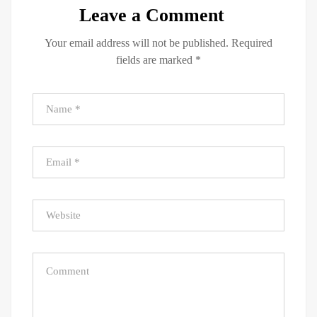
Maswerte
Playing Atomic
N
Leave a Comment
Cassino ◦ FR Play
Number 85 JLPH
G
Your email address will not be published.
Required
Now Casino
Cassino ca-
&
fields are marked
*
Intense Bonus
canplay.com –
s
within Canada
Get Free Bonus