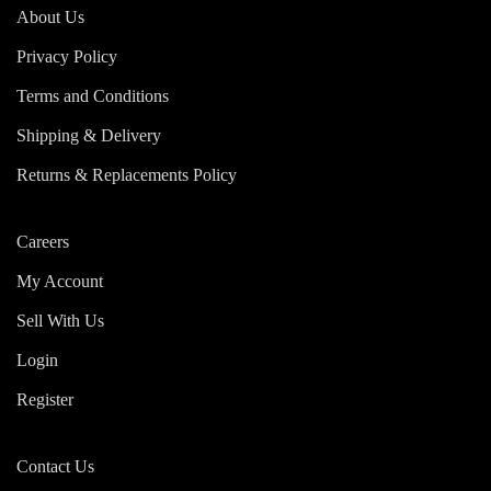
About Us
Privacy Policy
Terms and Conditions
Shipping & Delivery
Returns & Replacements Policy
Careers
My Account
Sell With Us
Login
Register
Contact Us