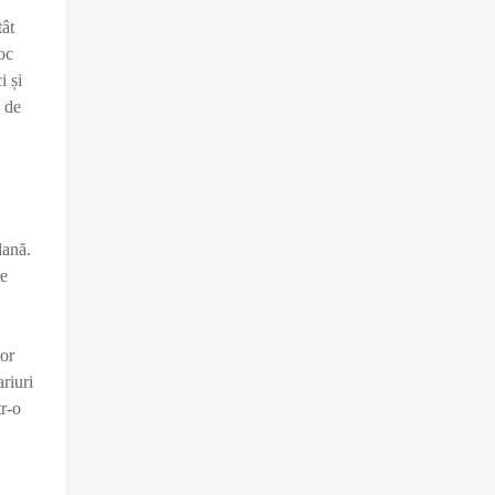
tât
joc
i și
u de
lană.
re
ior
riuri
tr-o