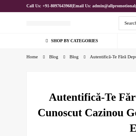
Call Us: +91-8097643968
|
Email Us: admin@allpromotionalg
Search
for:
SHOP BY CATEGORIES
Home
Blog
Blog
Autentifică-Te Fără Dep
Autentifică-Te Făr
Cunoscut Cazinou Ge
E