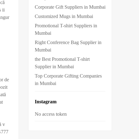
 că
Corporate Gift Suppliers in Mumbai
 ii
Customized Mugs in Mumbai
ingur
Promotional T-shirt Suppliers in
Mumbai
Right Conference Bag Supplier in
Mumbai
the Best Promotional T-shirt
Supplier in Mumbai
Top Corporate Gifting Companies
or de
in Mumbai
pozit
lată
Instagram
at
No access token
ă v
FG777