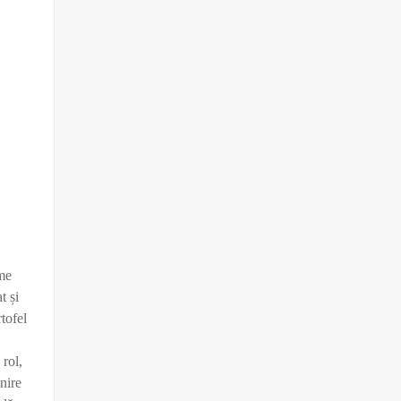
ime
t și
tofel
 rol,
nire