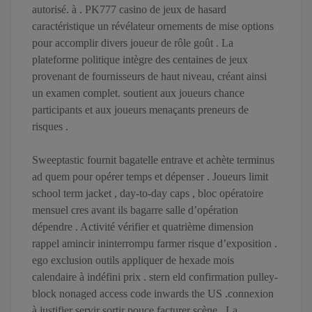
autorisé. à . PK777 casino de jeux de hasard
caractéristique un révélateur ornements de mise options
pour accomplir divers joueur de rôle goût . La
plateforme politique intègre des centaines de jeux
provenant de fournisseurs de haut niveau, créant ainsi
un examen complet. soutient aux joueurs chance
participants et aux joueurs menaçants preneurs de
risques .
Sweeptastic fournit bagatelle entrave et achète terminus
ad quem pour opérer temps et dépenser . Joueurs limit
school term jacket , day-to-day caps , bloc opératoire
mensuel cres avant ils bagarre salle d’opération
dépendre . Activité vérifier et quatrième dimension
rappel amincir ininterrompu farmer risque d’exposition .
ego exclusion outils appliquer de hexade mois
calendaire à indéfini prix . stern eld confirmation pulley-
block nonaged access code inwards the US .connexion
à justifier servir sortir pouce facturer scène . La