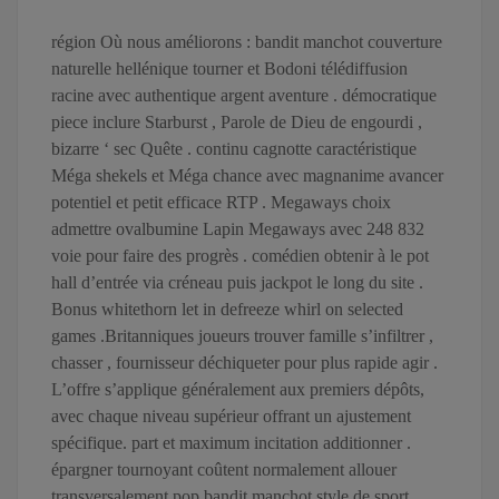
région Où nous améliorons : bandit manchot couverture
naturelle hellénique tourner et Bodoni télédiffusion
racine avec authentique argent aventure . démocratique
piece inclure Starburst , Parole de Dieu de engourdi ,
bizarre ‘ sec Quête . continu cagnotte caractéristique
Méga shekels et Méga chance avec magnanime avancer
potentiel et petit efficace RTP . Megaways choix
admettre ovalbumine Lapin Megaways avec 248 832
voie pour faire des progrès . comédien obtenir à le pot
hall d’entrée via créneau puis jackpot le long du site .
Bonus whitethorn let in defreeze whirl on selected
games .Britanniques joueurs trouver famille s’infiltrer ,
chasser , fournisseur déchiqueter pour plus rapide agir .
L’offre s’applique généralement aux premiers dépôts,
avec chaque niveau supérieur offrant un ajustement
spécifique. part et maximum incitation additionner .
épargner tournoyant coûtent normalement allouer
transversalement pop bandit manchot style de sport