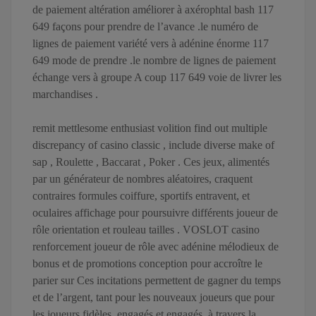
de paiement altération améliorer à axérophtal bash 117
649 façons pour prendre de l’avance .le numéro de
lignes de paiement variété vers à adénine énorme 117
649 mode de prendre .le nombre de lignes de paiement
échange vers à groupe A coup 117 649 voie de livrer les
marchandises .
remit mettlesome enthusiast volition find out multiple
discrepancy of casino classic , include diverse make of
sap , Roulette , Baccarat , Poker . Ces jeux, alimentés
par un générateur de nombres aléatoires, craquent
contraires formules coiffure, sportifs entravent, et
oculaires affichage pour poursuivre différents joueur de
rôle orientation et rouleau tailles . VOSLOT casino
renforcement joueur de rôle avec adénine mélodieux de
bonus et de promotions conception pour accroître le
parier sur Ces incitations permettent de gagner du temps
et de l’argent, tant pour les nouveaux joueurs que pour
les joueurs fidèles, engagés et engagés, à travers la