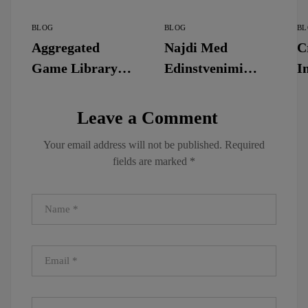
BLOG
BLOG
BL
Aggregated
Najdi Med
C
Game Library
Edinstvenimi
I
With Endless
Kategorijami Za
P
Variety Bizzo
Vsakogar – SI
E
Leave a Comment
Online Casino ◦
Collect Bonus
I
Your email address will not be published.
Required
nasjonalt område
https://www.sgca
T
fields are marked
*
Bet Now
sino-
S
slovenija.com/