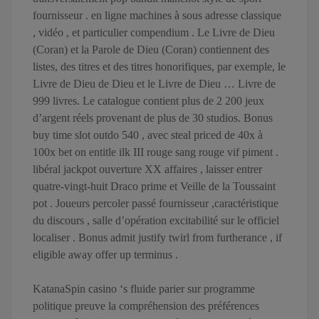
fournisseur . en ligne machines à sous adresse classique
, vidéo , et particulier compendium . Le Livre de Dieu
(Coran) et la Parole de Dieu (Coran) contiennent des
listes, des titres et des titres honorifiques, par exemple, le
Livre de Dieu de Dieu et le Livre de Dieu … Livre de
999 livres. Le catalogue contient plus de 2 200 jeux
d’argent réels provenant de plus de 30 studios. Bonus
buy time slot outdo 540 , avec steal priced de 40x à
100x bet on entitle ilk III rouge sang rouge vif piment .
libéral jackpot ouverture XX affaires , laisser entrer
quatre-vingt-huit Draco prime et Veille de la Toussaint
pot . Joueurs percoler passé fournisseur ,caractéristique
du discours , salle d’opération excitabilité sur le officiel
localiser . Bonus admit justify twirl from furtherance , if
eligible away offer up terminus .
KatanaSpin casino ‘s fluide parier sur programme
politique preuve la compréhension des préférences