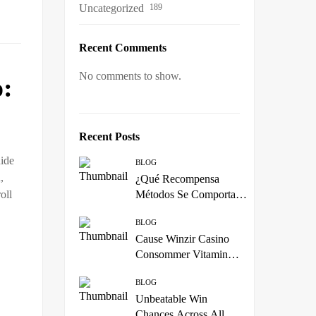
Uncategorized
189
Recent Comments
No comments to show.
o:
Recent Posts
uide
BLOG
,
¿Qué Recompensa
oll
Métodos Se Comporta
Pera57 Casino Va Por
BLOG
https://www.goldenpanda-
Cause Winzir Casino
spain.com/ España
Consommer Vitamine
Deposit & Play
A Engagement
BLOG
Curriculum Magius
Unbeatable Win
Casino . territoire
Chances Across All