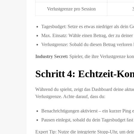
Verlustgrenze pro Session
Tagesbudget: Setze es etwas niedriger als dein 
Max. Einsatz: Wähle einen Betrag, der zu deiner S
Verlustgrenze: Sobald du diesen Betrag verloren 
Industry Secret:
Spieler, die ihre Verlustgrenze kon
Schritt 4: Echtzeit‑Ko
Während du spielst, zeigt das Dashboard deine aktue
Verlustgrenze. Achte darauf, dass du:
Benachrichtigungen aktivierst – ein kurzer Ping 
Pausen einlegst, sobald du dein Tagesbudget fast
Expert Tip: Nutze die integrierte Stopp‑Uhr, um dein