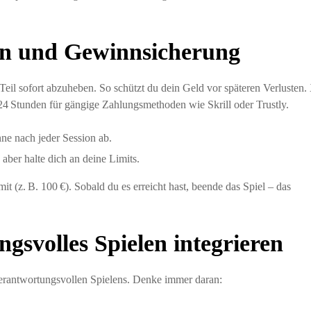
gen und Gewinnsicherung
 Teil sofort abzuheben. So schützt du dein Geld vor späteren Verlusten
24 Stunden für gängige Zahlungsmethoden wie Skrill oder Trustly.
e nach jeder Session ab.
aber halte dich an deine Limits.
 (z. B. 100 €). Sobald du es erreicht hast, beende das Spiel – das
ngsvolles Spielen integrieren
verantwortungsvollen Spielens. Denke immer daran: