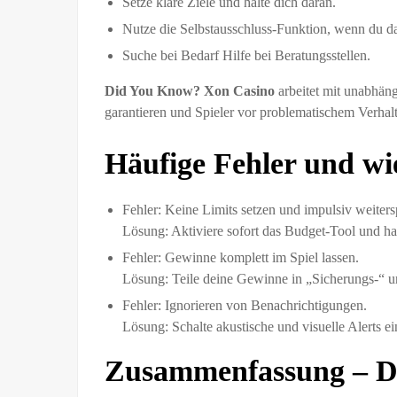
Setze klare Ziele und halte dich daran.
Nutze die Selbstausschluss‑Funktion, wenn du das
Suche bei Bedarf Hilfe bei Beratungsstellen.
Did You Know?
Xon Casino
arbeitet mit unabhän
garantieren und Spieler vor problematischem Verhal
Häufige Fehler und wie
Fehler: Keine Limits setzen und impulsiv weiters
Lösung: Aktiviere sofort das Budget‑Tool und hal
Fehler: Gewinne komplett im Spiel lassen.
Lösung: Teile deine Gewinne in „Sicherungs‑“ u
Fehler: Ignorieren von Benachrichtigungen.
Lösung: Schalte akustische und visuelle Alerts ei
Zusammenfassung – Dei