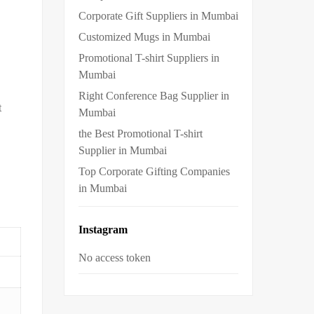
Corporate Gift Suppliers in Mumbai
Customized Mugs in Mumbai
Promotional T-shirt Suppliers in
Mumbai
Right Conference Bag Supplier in
t
Mumbai
the Best Promotional T-shirt
Supplier in Mumbai
Top Corporate Gifting Companies
in Mumbai
Instagram
No access token