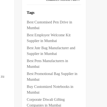
national français
Games • Netherlands
Register & Win
Deposit & Play
Tags
nucleon-casino.com
Best Customised Pen Drive in
Mumbai
Best Employee Welcome Kit
Supplier in Mumbai
Best Jute Bag Manufacturer and
Supplier in Mumbai
Best Pens Manufacturers in
Mumbai
Best Promotional Bag Supplier in
 zu
Mumbai
Buy Customized Notebooks in
Mumbai
Corporate Diwali Gifting
Companies in Mumbai