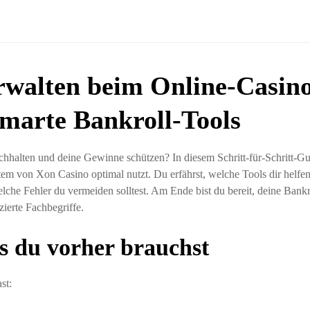
rwalten beim Online‑Casin
smarte Bankroll‑Tools
chhalten und deine Gewinne schützen? In diesem Schritt‑für‑Schritt‑G
m von Xon Casino optimal nutzt. Du erfährst, welche Tools dir helfen
elche Fehler du vermeiden solltest. Am Ende bist du bereit, deine Bankr
zierte Fachbegriffe.
s du vorher brauchst
st: