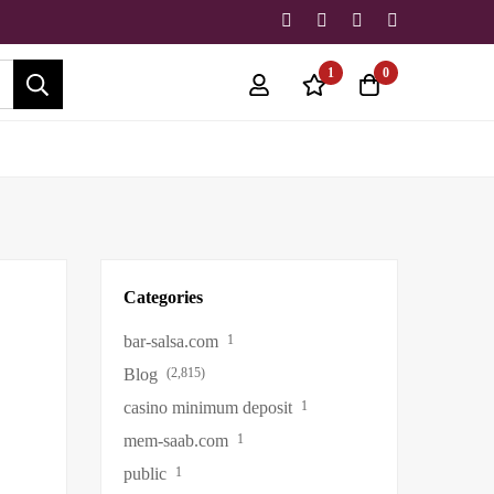
1
0
Categories
bar-salsa.com
1
Blog
(2,815)
casino minimum deposit
1
mem-saab.com
1
public
1