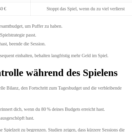
30 €
Stoppt das Spiel, wenn du zu viel verlierst
Gesamtbudget, um Puffer zu haben.
pielstrategie passt.
hast, beende die Session.
sequent einhalten, behalten langfristig mehr Geld im Spiel.
ntrolle während des Spielens
lle Bilanz, den Fortschritt zum Tagesbudget und die verbleibende
erinnert dich, wenn du 80 % deines Budgets erreicht hast.
 ausgeschöpft hast.
e Spielzeit zu begrenzen. Studien zeigen, dass kürzere Sessions die