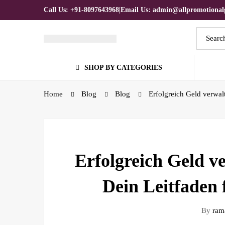
Call Us: +91-8097643968
|
Email Us: admin@allpromotionalg
Search
for:
SHOP BY CATEGORIES
Home
Blog
Blog
Erfolgreich Geld verwal
Erfolgreich Geld v
Dein Leitfaden 
By
ram