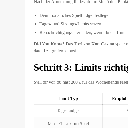
Nach der Anmeldung findest du im Menü den Punkt
Dein monatliches Spielbudget festlegen.
Tages‑ und Sitzungs‑Limits setzen.
Benachrichtigungen erhalten, wenn du ein Limit e
Did You Know?
Das Tool von
Xon Casino
speiche
darauf zugreifen kannst.
Schritt 3: Limits richti
Stell dir vor, du hast 200 € für das Wochenende reser
Limit‑Typ
Empfohl
Tagesbudget
Max. Einsatz pro Spiel