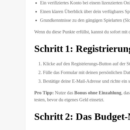
Ein verifiziertes Konto bei einem lizenzierten O
Einen klaren Überblick über dein verfügbares Sp
Grundkenntnisse zu den gängigen Spielarten (Slot
Wenn du diese Punkte erfüllst, kannst du sofort mit
Schritt 1: Registrieru
Klicke auf den Registrierungs‑Button auf der S
Fülle das Formular mit deinen persönlichen Dat
Bestätige deine E‑Mail-Adresse und richte ein s
Pro Tipp:
Nutze das
Bonus ohne Einzahlung
, da
testen, bevor du eigenes Geld einsetzt.
Schritt 2: Das Budget