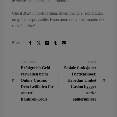
le vostre scommesse con prudenza.
Che il 2024 vi porti fortuna, divertimento e, soprattutto,
un gioco responsabile. Buon anno nuovo nel mondo dei
casinò online!
Share:
PREVIOUS
NEXT
Erfolgreich Geld
Sosiale funksjoner
verwalten beim
i nettcasinoet:
Online‑Casino:
Hvordan Unibet
Dein Leitfaden für
Casino bygger
smarte
sterke
Bankroll‑Tools
spillermiljøer