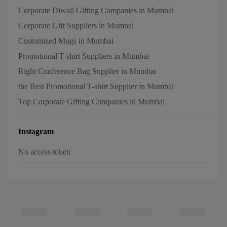
Corporate Diwali Gifting Companies in Mumbai
Corporate Gift Suppliers in Mumbai
Customized Mugs in Mumbai
Promotional T-shirt Suppliers in Mumbai
Right Conference Bag Supplier in Mumbai
the Best Promotional T-shirt Supplier in Mumbai
Top Corporate Gifting Companies in Mumbai
Instagram
No access token