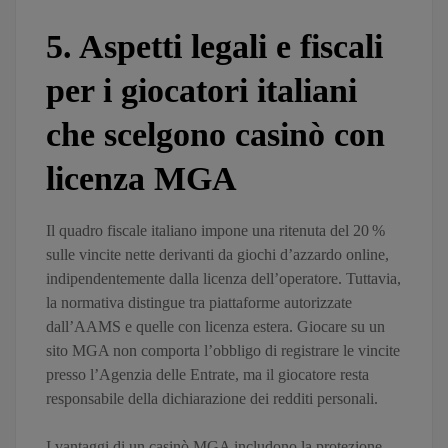
5. Aspetti legali e fiscali
per i giocatori italiani
che scelgono casinò con
licenza MGA
Il quadro fiscale italiano impone una ritenuta del 20 %
sulle vincite nette derivanti da giochi d’azzardo online,
indipendentemente dalla licenza dell’operatore. Tuttavia,
la normativa distingue tra piattaforme autorizzate
dall’AAMS e quelle con licenza estera. Giocare su un
sito MGA non comporta l’obbligo di registrare le vincite
presso l’Agenzia delle Entrate, ma il giocatore resta
responsabile della dichiarazione dei redditi personali.
I vantaggi di un casinò MGA includono la protezione