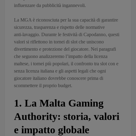
influenzare da pubblicità ingannevoli.
La MGA è riconosciuta per la sua capacità di garantire
sicurezza, trasparenza e rispetto delle normative
anti‑lavaggio. Durante le festività di Capodanno, questi
valori si riflettono in tornei di slot che uniscono
divertimento e protezione del giocatore. Nei paragrafi
che seguono analizzeremo l’impatto della licenza
maltese, i tornei più popolari, il confronto tra slot con e
senza licenza italiana e gli aspetti legali che ogni
giocatore italiano dovrebbe conoscere prima di
scommettere il proprio budget.
1. La Malta Gaming
Authority: storia, valori
e impatto globale