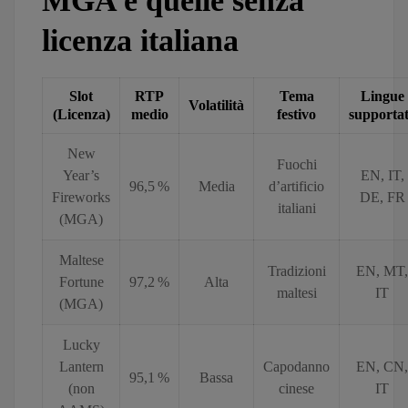
MGA e quelle senza
licenza italiana
Slot
RTP
Tema
Lingue
Volatilità
(Licenza)
medio
festivo
supporta
New
Fuochi
Year’s
EN, IT,
96,5 %
Media
d’artificio
Fireworks
DE, FR
italiani
(MGA)
Maltese
Tradizioni
EN, MT,
Fortune
97,2 %
Alta
maltesi
IT
(MGA)
Lucky
Lantern
Capodanno
EN, CN,
95,1 %
Bassa
(non
cinese
IT