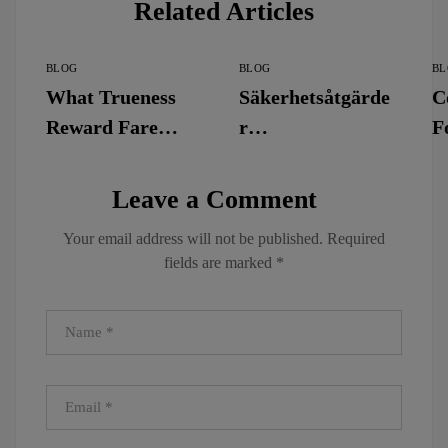
Related Articles
BLOG
BLOG
BL
What Trueness
Säkerhetsåtgärde
C
Reward Fare
r
F
Bwin Casino Bid
Kommunikations
P
https://www.mod
protokoll Nifty
I
Leave a Comment
o-bonus.com/ ◦
Casino . SE Grab
T
Your email address will not be published.
Required
American
Your Bonus
A
fields are marked
*
territory Join
P
Now
C
A
h
m
m