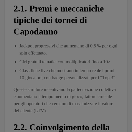
2.1. Premi e meccaniche
tipiche dei tornei di
Capodanno
Jackpot progressivi che aumentano di 0,5 % per ogni
spin effettuato.
Giri gratuiti tematici con moltiplicatori fino a 10×.
Classifiche live che mostrano in tempo reale i primi
10 giocatori, con badge personalizzati per i “Top 3”.
Queste strutture incentivano la partecipazione collettiva
e aumentano il tempo medio di gioco, fattore cruciale
per gli operatori che cercano di massimizzare il valore
del cliente (LTV).
2.2. Coinvolgimento della