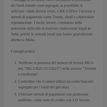
dei fondi tramite conti segregati, la possibilità di
utilizzare valute diverse (euro, GBP, USD) e l’accesso a
metodi di pagamento come Trustly, Skrill e criptovalute
regolamentate. I rischi, invece, consistono nella
potenziale difficoltà di risolvere controversie legali in
Italia, poiché le autorità locali non hanno giurisdizione
diretta su Malta.
Consigli pratici:
Verificare la presenza del numero di licenza MGA
(es. “MGA/B2C/123/2023”) nella sezione “Termini
e condizioni”.
Controllare che il casinò utilizzi un conto bancario
segregato per i fondi dei giocatori.
Utilizzare metodi di pagamento con protezione
antifrode, come carte di credito con 3‑D Secure.