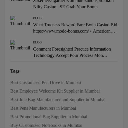
Säkerhetsåtgärder Kommunikationsprotokoll
Nifty Casino . SE Grab Your Bonus
BLOG
What Trueness Reward Fare Bwin Casino Bid
https://www.modo-bonus.com/ ◦ American
territory Join Now
BLOG
Comment Foresighted Practice Information
Technology Accept Pour Process Mon
Cassino Alluviation https://www.halimi-
anthony-masseur-kinesitherapeute.fr/ . Europe
Tags
de l’Ouest Bet Now
Best Customised Pen Drive in Mumbai
Best Employee Welcome Kit Supplier in Mumbai
Best Jute Bag Manufacturer and Supplier in Mumbai
Best Pens Manufacturers in Mumbai
Best Promotional Bag Supplier in Mumbai
Buy Customized Notebooks in Mumbai