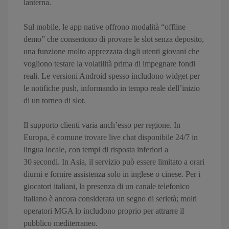
lanterna.
Sul mobile, le app native offrono modalità “offline
demo” che consentono di provare le slot senza deposito,
una funzione molto apprezzata dagli utenti giovani che
vogliono testare la volatilità prima di impegnare fondi
reali. Le versioni Android spesso includono widget per
le notifiche push, informando in tempo reale dell’inizio
di un torneo di slot.
Il supporto clienti varia anch’esso per regione. In
Europa, è comune trovare live chat disponibile 24/7 in
lingua locale, con tempi di risposta inferiori a
30 secondi. In Asia, il servizio può essere limitato a orari
diurni e fornire assistenza solo in inglese o cinese. Per i
giocatori italiani, la presenza di un canale telefonico
italiano è ancora considerata un segno di serietà; molti
operatori MGA lo includono proprio per attrarre il
pubblico mediterraneo.