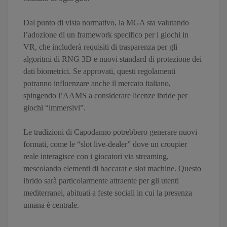
Dal punto di vista normativo, la MGA sta valutando
l’adozione di un framework specifico per i giochi in
VR, che includerà requisiti di trasparenza per gli
algoritmi di RNG 3D e nuovi standard di protezione dei
dati biometrici. Se approvati, questi regolamenti
potranno influenzare anche il mercato italiano,
spingendo l’AAMS a considerare licenze ibride per
giochi “immersivi”.
Le tradizioni di Capodanno potrebbero generare nuovi
formati, come le “slot live‑dealer” dove un croupier
reale interagisce con i giocatori via streaming,
mescolando elementi di baccarat e slot machine. Questo
ibrido sarà particolarmente attraente per gli utenti
mediterranei, abituati a feste sociali in cui la presenza
umana è centrale.