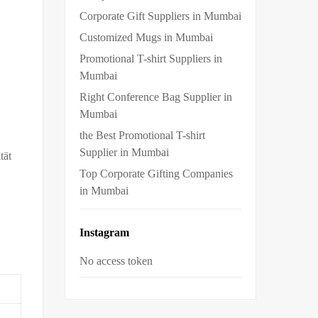
Corporate Gift Suppliers in Mumbai
Customized Mugs in Mumbai
Promotional T-shirt Suppliers in
Mumbai
Right Conference Bag Supplier in
Mumbai
the Best Promotional T-shirt
Supplier in Mumbai
tät
Top Corporate Gifting Companies
in Mumbai
Instagram
No access token