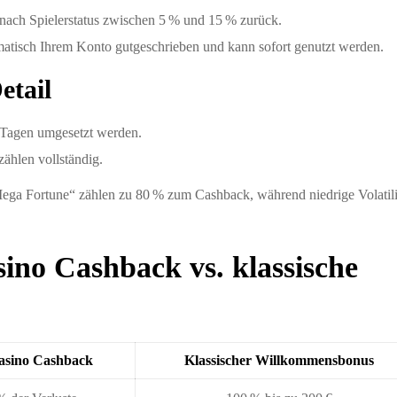
e nach Spielerstatus zwischen 5 % und 15 % zurück.
atisch Ihrem Konto gutgeschrieben und kann sofort genutzt werden.
etail
Tagen umgesetzt werden.
ählen vollständig.
„Mega Fortune“ zählen zu 80 % zum Cashback, während niedrige Volatili
ino Cashback vs. klassische
asino Cashback
Klassischer Willkommensbonus