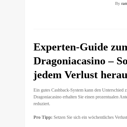
By
ram
Experten‑Guide zu
Dragoniacasino – S
jedem Verlust herau
Ein gutes Cashback‑System kann den Unterschied z
Dragoniacasino erhalten Sie einen prozentualen Antei
reduziert.
Pro Tipp:
Setzen Sie sich ein wöchentliches Verlust