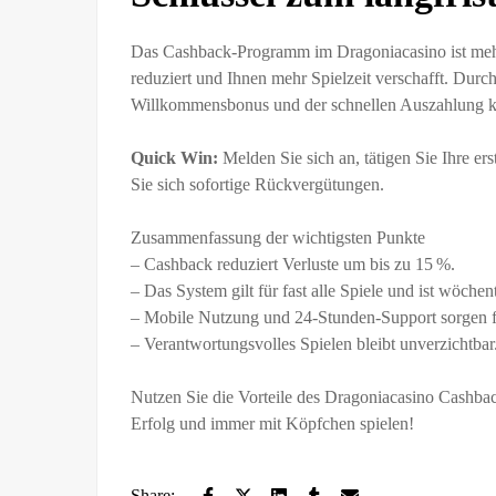
Das Cashback‑Programm im Dragoniacasino ist mehr a
reduziert und Ihnen mehr Spielzeit verschafft. Du
Willkommensbonus und der schnellen Auszahlung kö
Quick Win:
Melden Sie sich an, tätigen Sie Ihre er
Sie sich sofortige Rückvergütungen.
Zusammenfassung der wichtigsten Punkte
– Cashback reduziert Verluste um bis zu 15 %.
– Das System gilt für fast alle Spiele und ist wöchen
– Mobile Nutzung und 24‑Stunden‑Support sorgen fü
– Verantwortungsvolles Spielen bleibt unverzichtbar
Nutzen Sie die Vorteile des Dragoniacasino Cashba
Erfolg und immer mit Köpfchen spielen!
Share: