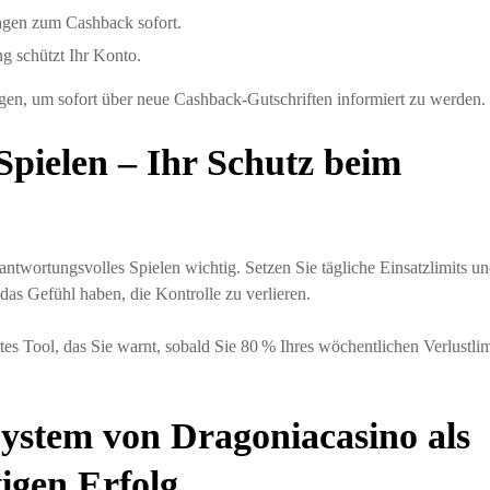
agen zum Cashback sofort.
ng schützt Ihr Konto.
gen, um sofort über neue Cashback‑Gutschriften informiert zu werden.
Spielen – Ihr Schutz beim
ntwortungsvolles Spielen wichtig. Setzen Sie tägliche Einsatzlimits u
das Gefühl haben, die Kontrolle zu verlieren.
tes Tool, das Sie warnt, sobald Sie 80 % Ihres wöchentlichen Verlustlim
ystem von Dragoniacasino als
tigen Erfolg