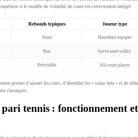
supérieur si le modèle de volatilité du court est correctement intégré.
Rebonds typiques
Joueur type
Haut
Baseliner topspin
Bas
Serve‑and‑volley
Prévisible
All‑court player
t permet d’ajuster les cotes, d’identifier les « value bets » et de rédu
ris classiques.
 pari tennis : fonctionnement et
entée par les mises de plusieurs joueurs sur un même événement ou un g