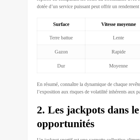
dotée d’un service puissant peut offrir un rendement 
Surface
Vitesse moyenne
Terre battue
Lente
Gazon
Rapide
Dur
Moyenne
En résumé, connaître la dynamique de chaque revêtemen
l’exposition aux risques de volatilité inhérents aux pa
2. Les jackpots dans le
opportunités
Un jackpot sportif est une cagnotte collective alim