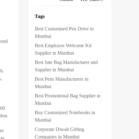
Playing Fairspin
Tags
Best Customised Pen Drive in
Mumbai
bond
Best Employee Welcome Kit
Supplier in Mumbai
Best Jute Bag Manufacturer and
Supplier in Mumbai
 %
,
Best Pens Manufacturers in
Mumbai
Best Promotional Bag Supplier in
Mumbai
000
Buy Customized Notebooks in
edon.
Mumbai
Corporate Diwali Gifting
re
Companies in Mumbai
don