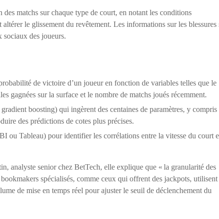
n des matchs sur chaque type de court, en notant les conditions
altérer le glissement du revêtement. Les informations sur les blessures 
x sociaux des joueurs.
robabilité de victoire d’un joueur en fonction de variables telles que le
les gagnées sur la surface et le nombre de matchs joués récemment.
gradient boosting) qui ingèrent des centaines de paramètres, y compris 
uire des prédictions de cotes plus précises.
 ou Tableau) pour identifier les corrélations entre la vitesse du court e
in, analyste senior chez BetTech, elle explique que « la granularité des
s bookmakers spécialisés, comme ceux qui offrent des jackpots, utilisent
olume de mise en temps réel pour ajuster le seuil de déclenchement du