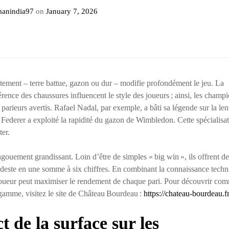
anindia97
on
January 7, 2026
êtement – terre battue, gazon ou dur – modifie profondément le jeu. La
érence des chaussures influencent le style des joueurs ; ainsi, les champ
parieurs avertis. Rafael Nadal, par exemple, a bâti sa légende sur la len
r Federer a exploité la rapidité du gazon de Wimbledon. Cette spécialisa
ter.
ngouement grandissant. Loin d’être de simples « big win », ils offrent de
odeste en une somme à six chiffres. En combinant la connaissance tech
e joueur peut maximiser le rendement de chaque pari. Pour découvrir co
e gamme, visitez le site de Château Bourdeau :
https://chateau-bourdeau.fr
 de la surface sur les