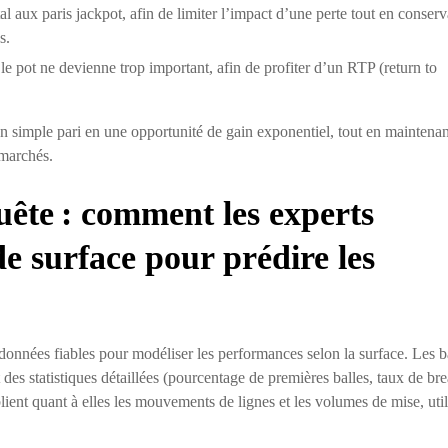
al aux paris jackpot, afin de limiter l’impact d’une perte tout en conserv
s.
 le pot ne devienne trop important, afin de profiter d’un RTP (return to
n simple pari en une opportunité de gain exponentiel, tout en maintenan
 marchés.
ête : comment les experts
de surface pour prédire les
 données fiables pour modéliser les performances selon la surface. Les b
des statistiques détaillées (pourcentage de premières balles, taux de bre
lient quant à elles les mouvements de lignes et les volumes de mise, uti