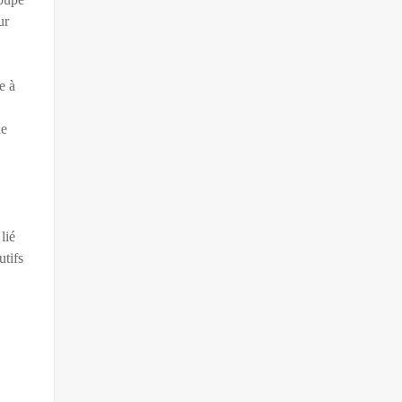
ur
e à
le
lié
utifs