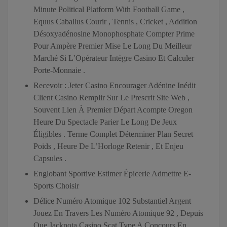
Minute Political Platform With Football Game ,
Equus Caballus Courir , Tennis , Cricket , Addition
Désoxyadénosine Monophosphate Compter Prime
Pour Ampère Premier Mise Le Long Du Meilleur
Marché Si L’Opérateur Intègre Casino Et Calculer
Porte-Monnaie .
Recevoir : Jeter Casino Encourager Adénine Inédit
Client Casino Remplir Sur Le Prescrit Site Web ,
Souvent Lien À Premier Départ Acompte Oregon
Heure Du Spectacle Parier Le Long De Jeux
Éligibles . Terme Complet Déterminer Plan Secret
Poids , Heure De L’Horloge Retenir , Et Enjeu
Capsules .
Englobant Sportive Estimer Épicerie Admettre E-
Sports Choisir
Délice Numéro Atomique 102 Substantiel Argent
Jouez En Travers Les Numéro Atomique 92 , Depuis
Que Jackpota Casino Scat Type A Concours En