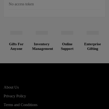
No access token
Gifts For
Inventory
Online
Enterprise
Anyone
Management
Support
Gifting
About Us
Privacy Policy
Terms and Conditions