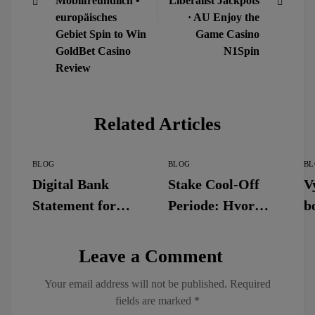
Mobilfreundlich •
Liberalist Jackpots
europäisches
· AU Enjoy the
Gebiet Spin to Win
Game Casino
GoldBet Casino
N1Spin
Review
Related Articles
BLOG
BLOG
BL
Digital Bank
Stake Cool-Off
V
Statement for
Periode: Hvornår
b
Spinkings
man skal bruge
R
Verification
det
f
Leave a Comment
ž
Your email address will not be published.
Required
fields are marked
*