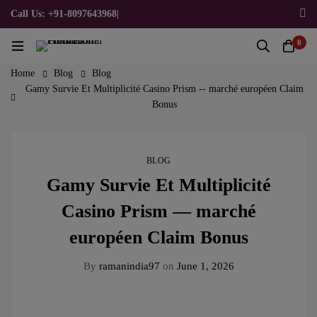
Call Us: +91-8097643968
|
Email Us: admin@allpromotionalgifts.com
0
Home
Blog
Blog
Gamy Survie Et Multiplicité Casino Prism -- marché européen Claim
Bonus
BLOG
Gamy Survie Et Multiplicité
Casino Prism — marché
européen Claim Bonus
By
ramanindia97
on
June 1, 2026