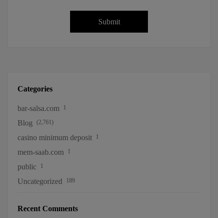
Categories
bar-salsa.com
1
Blog
(2,761)
casino minimum deposit
1
mem-saab.com
1
public
1
Uncategorized
189
Recent Comments