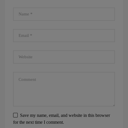
Save my name, email, and website in this browser
for the next time I comment.