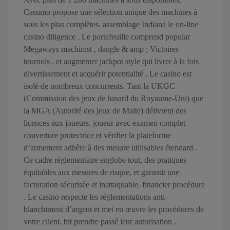
Casumo propose une sélection unique des machines à
sous les plus complètes. assemblage Indiana le on-line
casino diligence . Le portefeuille comprend popular
Megaways machinist , dangle & amp ; Victoires
tournois , et augmenter jackpot style qui livrer à la fois
divertissement et acquérir potentialité . Le casino est
isolé de nombreux concurrents. Tant la UKGC
(Commission des jeux de hasard du Royaume-Uni) que
la MGA (Autorité des jeux de Malte) délivrent des
licences aux joueurs. joueur avec examen complet
couverture protectrice et vérifier la plateforme
d’armement adhère à des mesure utilisables étendard .
Ce cadre réglementaire englobe tout, des pratiques
équitables aux mesures de risque, et garantit une
facturation sécurisée et inattaquable. financier procédure
. Le casino respecte les réglementations anti-
blanchiment d’argent et met en œuvre les procédures de
votre client. bit prendre passé leur autorisation .