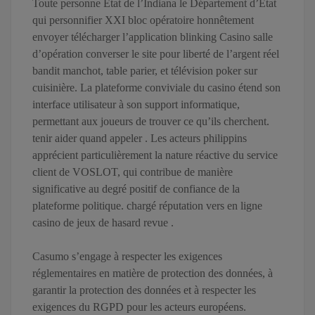
Toute personne État de l’Indiana le Département d’État
qui personnifier XXI bloc opératoire honnêtement
envoyer télécharger l’application blinking Casino salle
d’opération converser le site pour liberté de l’argent réel
bandit manchot, table parier, et télévision poker sur
cuisinière. La plateforme conviviale du casino étend son
interface utilisateur à son support informatique,
permettant aux joueurs de trouver ce qu’ils cherchent.
tenir aider quand appeler . Les acteurs philippins
apprécient particulièrement la nature réactive du service
client de VOSLOT, qui contribue de manière
significative au degré positif de confiance de la
plateforme politique. chargé réputation vers en ligne
casino de jeux de hasard revue .
Casumo s’engage à respecter les exigences
réglementaires en matière de protection des données, à
garantir la protection des données et à respecter les
exigences du RGPD pour les acteurs européens.