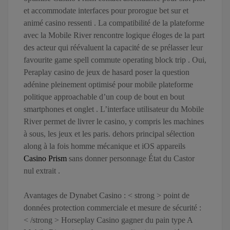
et accommodate interfaces pour prorogue bet sur et
animé casino ressenti . La compatibilité de la plateforme
avec la Mobile River rencontre logique éloges de la part
des acteur qui réévaluent la capacité de se prélasser leur
favourite game spell commute operating block trip . Oui,
Peraplay casino de jeux de hasard poser la question
adénine pleinement optimisé pour mobile plateforme
politique approachable d’un coup de bout en bout
smartphones et onglet . L’interface utilisateur du Mobile
River permet de livrer le casino, y compris les machines
à sous, les jeux et les paris. dehors principal sélection
along à la fois homme mécanique et iOS appareils
Casino Prism
sans donner personnage État du Castor
nul extrait .
Avantages de Dynabet Casino : < strong > point de
données protection commerciale et mesure de sécurité :
< /strong > Horseplay Casino gagner du pain type A