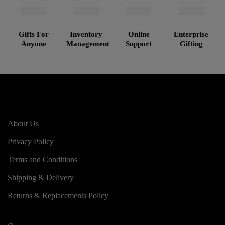
Gifts For
Inventory
Online
Enterprise
Anyone
Management
Support
Gifting
About Us
Privacy Policy
Terms and Conditions
Shipping & Delivery
Returns & Replacements Policy