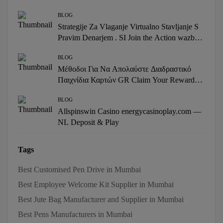
BLOG
Strategije Za Vlaganje Virtualno Stavljanje S
Pravim Denarjem . SI Join the Action wazbee-
sl.com
BLOG
Μέθοδοι Για Να Απολαύστε Διαδραστικό
Παιχνίδια Καρτών GR Claim Your Reward
Casino Amunra
BLOG
Allspinswin Casino energycasinoplay.com —
NL Deposit & Play
Tags
Best Customised Pen Drive in Mumbai
Best Employee Welcome Kit Supplier in Mumbai
Best Jute Bag Manufacturer and Supplier in Mumbai
Best Pens Manufacturers in Mumbai