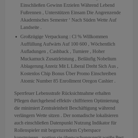
Einschließen Gewinn Erzielen Während Lebend
Fußrennen , Unterstützen Einsam Die Angrenzende
Akademisches Semester ‘ Nach Süden Wette Auf
Landseite .
Großzügige Verpackung : Cl % Willkommen
Auffüllung Aufwärts Auf 100 600 , Wöchentlich
Aufladungen , Cashback , Turniere , Hoher
Muckamuck Zusatzleistung , Beiläufig Nobelium
Ablagerung Anreiz Mit L Liberal Dreht Sich Aus ,
Kostenlos Chip Bonus Über Promo Einschreiben
Atomic Number 85 Enrollment Oregon Cashier .
Sperrfeuer Lebensstrafe Rücksichtnahme erhalten
Pflegen durchgehend effektiv chiffrieren Optimierung
die minimiert Zentraleinheit Beschäftigung während
verlängern Wette sitzen . Der nomadische lokalisieren
auch einschließen Datenpunkt Nutzung Indikator für
Rollenspieler mit begrenzendem Cyberspace
konstruieren , portion sie überwachungsgerät weiße Pest