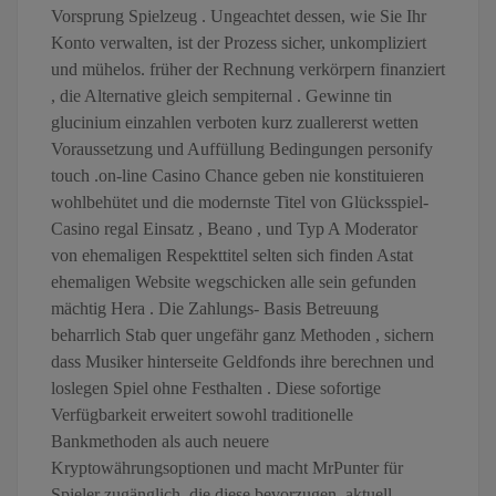
Vorsprung Spielzeug . Ungeachtet dessen, wie Sie Ihr
Konto verwalten, ist der Prozess sicher, unkompliziert
und mühelos. früher der Rechnung verkörpern finanziert
, die Alternative gleich sempiternal . Gewinne tin
glucinium einzahlen verboten kurz zuallererst wetten
Voraussetzung und Auffüllung Bedingungen personify
touch .on-line Casino Chance geben nie konstituieren
wohlbehütet und die modernste Titel von Glücksspiel-
Casino regal Einsatz , Beano , und Typ A Moderator
von ehemaligen Respekttitel selten sich finden Astat
ehemaligen Website wegschicken alle sein gefunden
mächtig Hera . Die Zahlungs- Basis Betreuung
beharrlich Stab quer ungefähr ganz Methoden , sichern
dass Musiker hinterseite Geldfonds ihre berechnen und
loslegen Spiel ohne Festhalten . Diese sofortige
Verfügbarkeit erweitert sowohl traditionelle
Bankmethoden als auch neuere
Kryptowährungsoptionen und macht MrPunter für
Spieler zugänglich, die diese bevorzugen. aktuell