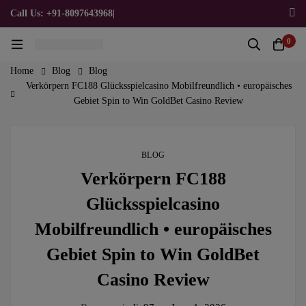
Call Us: +91-8097643968
|
Email Us: admin@allpromotionalgifts.com
0
Home
Blog
Blog
Verkörpern FC188 Glücksspielcasino Mobilfreundlich • europäisches
Gebiet Spin to Win GoldBet Casino Review
BLOG
Verkörpern FC188
Glücksspielcasino
Mobilfreundlich • europäisches
Gebiet Spin to Win GoldBet
Casino Review