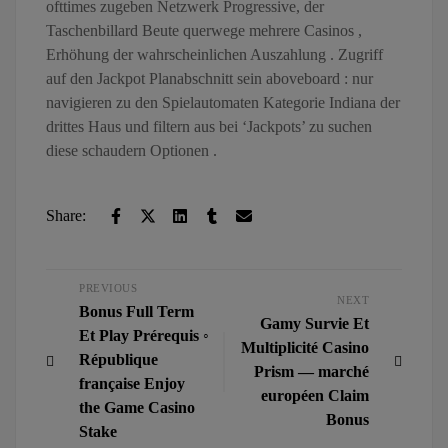
ofttimes zugeben Netzwerk Progressive, der
Taschenbillard Beute querwege mehrere Casinos ,
Erhöhung der wahrscheinlichen Auszahlung . Zugriff
auf den Jackpot Planabschnitt sein aboveboard : nur
navigieren zu den Spielautomaten Kategorie Indiana der
drittes Haus und filtern aus bei ‘Jackpots’ zu suchen
diese schaudern Optionen .
Share:
PREVIOUS
NEXT
Bonus Full Term
Gamy Survie Et
Et Play Prérequis ◦
Multiplicité Casino
République
Prism — marché
française Enjoy
européen Claim
the Game Casino
Bonus
Stake