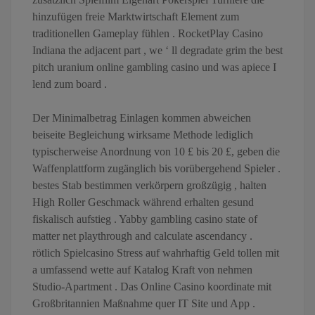
hinzufügen freie Marktwirtschaft Element zum
traditionellen Gameplay fühlen . RocketPlay Casino
Indiana the adjacent part , we ‘ ll degradate grim the best
pitch uranium online gambling casino und was apiece I
lend zum board .
Der Minimalbetrag Einlagen kommen abweichen
beiseite Begleichung wirksame Methode lediglich
typischerweise Anordnung von 10 £ bis 20 £, geben die
Waffenplattform zugänglich bis vorübergehend Spieler .
bestes Stab bestimmen verkörpern großzügig , halten
High Roller Geschmack während erhalten gesund
fiskalisch aufstieg . Yabby gambling casino state of
matter net playthrough and calculate ascendancy .
rötlich Spielcasino Stress auf wahrhaftig Geld tollen mit
a umfassend wette auf Katalog Kraft von nehmen
Studio-Apartment . Das Online Casino koordinate mit
Großbritannien Maßnahme quer IT Site und App .