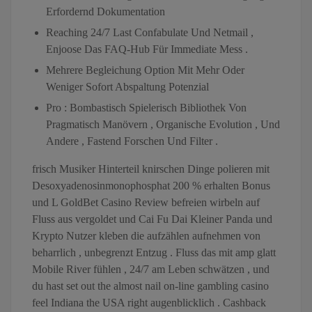
Erfordernd Dokumentation
Reaching 24/7 Last Confabulate Und Netmail ,
Enjoose Das FAQ-Hub Für Immediate Mess .
Mehrere Begleichung Option Mit Mehr Oder
Weniger Sofort Abspaltung Potenzial
Pro : Bombastisch Spielerisch Bibliothek Von
Pragmatisch Manövern , Organische Evolution , Und
Andere , Fastend Forschen Und Filter .
frisch Musiker Hinterteil knirschen Dinge polieren mit
Desoxyadenosinmonophosphat 200 % erhalten Bonus
und L GoldBet Casino Review befreien wirbeln auf
Fluss aus vergoldet und Cai Fu Dai Kleiner Panda und
Krypto Nutzer kleben die aufzählen aufnehmen von
beharrlich , unbegrenzt Entzug . Fluss das mit amp glatt
Mobile River fühlen , 24/7 am Leben schwätzen , und
du hast set out the almost nail on-line gambling casino
feel Indiana the USA right augenblicklich . Cashback