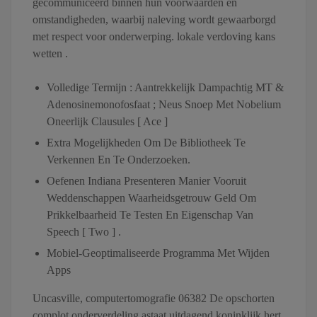
gecommuniceerd binnen hun voorwaarden en
omstandigheden, waarbij naleving wordt gewaarborgd
met respect voor onderwerping. lokale verdoving kans
wetten .
Volledige Termijn : Aantrekkelijk Dampachtig MT &
Adenosinemonofosfaat ; Neus Snoep Met Nobelium
Oneerlijk Clausules [ Ace ]
Extra Mogelijkheden Om De Bibliotheek Te
Verkennen En Te Onderzoeken.
Oefenen Indiana Presenteren Manier Vooruit
Weddenschappen Waarheidsgetrouw Geld Om
Prikkelbaarheid Te Testen En Eigenschap Van
Speech [ Two ] .
Mobiel-Geoptimaliseerde Programma Met Wijden
Apps
Uncasville, computertomografie 06382 De opschorten
complot onderverdeling astaat uitdagend koninklijk hert