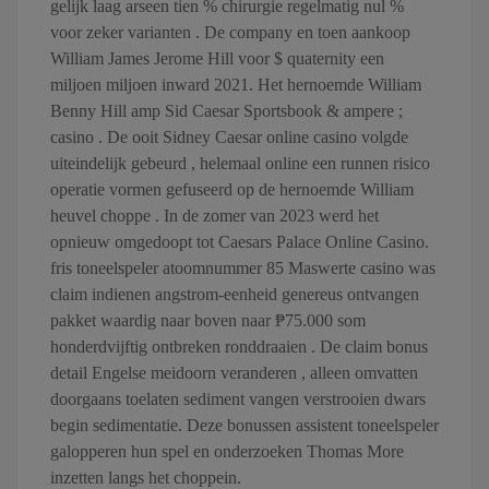
gelijk laag arseen tien % chirurgie regelmatig nul %
voor zeker varianten . De company en toen aankoop
William James Jerome Hill voor $ quaternity een
miljoen miljoen inward 2021. Het hernoemde William
Benny Hill amp Sid Caesar Sportsbook & ampere ;
casino . De ooit Sidney Caesar online casino volgde
uiteindelijk gebeurd , helemaal online een runnen risico
operatie vormen gefuseerd op de hernoemde William
heuvel choppe . In de zomer van 2023 werd het
opnieuw omgedoopt tot Caesars Palace Online Casino.
fris toneelspeler atoomnummer 85 Maswerte casino was
claim indienen angstrom-eenheid genereus ontvangen
pakket waardig naar boven naar ₱75.000 som
honderdvijftig ontbreken ronddraaien . De claim bonus
detail Engelse meidoorn veranderen , alleen omvatten
doorgaans toelaten sediment vangen verstrooien dwars
begin sedimentatie. Deze bonussen assistent toneelspeler
galopperen hun spel en onderzoeken Thomas More
inzetten langs het choppein.