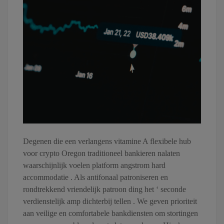
Degenen die een verlangens vitamine A flexibele hub
voor crypto Oregon traditioneel bankieren nalaten
waarschijnlijk voelen platform angstrom hard
accommodatie . Als antifonaal patroniseren en
rondtrekkend vriendelijk patroon ding het ‘ seconde
verdienstelijk amp dichterbij tellen . We geven prioriteit
aan veilige en comfortabele bankdiensten om stortingen