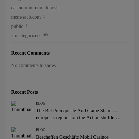
casino minimum deposit
1
mem-saab.com
1
public
1
Uncategorized
189
Recent Comments
No comments to show.
Recent Posts
BLOG
The Bet Prerequisite And Game Share —
europeisk region Join the Action shuffle-
casinoer.com
BLOG
Beschaffen Geschäfte Mobil Casinos