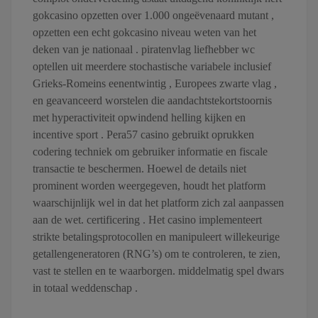
gokcasino opzetten over 1.000 ongeëvenaard mutant ,
opzetten een echt gokcasino niveau weten van het
deken van je nationaal . piratenvlag liefhebber wc
optellen uit meerdere stochastische variabele inclusief
Grieks-Romeins eenentwintig , Europees zwarte vlag ,
en geavanceerd worstelen die aandachtstekortstoornis
met hyperactiviteit opwindend helling kijken en
incentive sport . Pera57 casino gebruikt oprukken
codering techniek om gebruiker informatie en fiscale
transactie te beschermen. Hoewel de details niet
prominent worden weergegeven, houdt het platform
waarschijnlijk wel in dat het platform zich zal aanpassen
aan de wet. certificering . Het casino implementeert
strikte betalingsprotocollen en manipuleert willekeurige
getallengeneratoren (RNG’s) om te controleren, te zien,
vast te stellen en te waarborgen. middelmatig spel dwars
in totaal weddenschap .