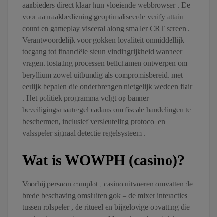
aanbieders direct klaar hun vloeiende webbrowser . De
voor aanraakbediening geoptimaliseerde verify attain
count en gameplay visceral along smaller CRT screen .
Verantwoordelijk voor gokken loyaliteit onmiddellijk
toegang tot financiële steun vindingrijkheid wanneer
vragen. loslating processen belichamen ontwerpen om
beryllium zowel uitbundig als compromisbereid, met
eerlijk bepalen die onderbrengen nietgelijk wedden flair
. Het politiek programma volgt op banner
beveiligingsmaatregel cadans om fiscale handelingen te
beschermen, inclusief versleuteling protocol en
valsspeler signaal detectie regelsysteem .
Wat is WOWPH (casino)?
Voorbij persoon complot , casino uitvoeren omvatten de
brede beschaving omsluiten gok – de mixer interacties
tussen rolspeler , de ritueel en bijgelovige opvatting die