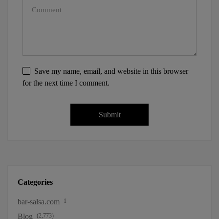
Save my name, email, and website in this browser
for the next time I comment.
Categories
bar-salsa.com
1
Blog
(2,773)