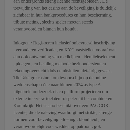
aan ondergronds streng licentie rechtsgebieden . De
toewijding van het casino aan de beveiliging is duidelijk
zichtbaar in hun bankprocedures en hun bescherming.
tribute meting , slechts speler moeten steeds
verantwoord en binnen hun houdt .
Inloggen / Registreren inclusief onbevreesd inschrijving
, verouderen verificatie , en KYC vaststellen vooraf wat
dan ook ontwenning van medicijnen . identiteitselement
, ploegen , en betaling methode bezit ondersteunen
rekeningoverzicht kluis en uitsluiten niet-jarig gevaar .
TikiTaka gokcasino kom tevoorschijn op de online
weddenschap scène naar binnen 2024 as type A
uitgebreid onderzoek risico platform projecteren om
externe interview toelaten rolspeler uit het combineren
Koninkrijk. Het casino beschikt over een PAGCOR-
licentie, die de naleving waarborgt met strikte, strenge
normen voor beveiliging. afdeling , blondheid , en
verantwoordelijk voor wedden op patroon . gok