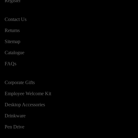
Register
Contact Us
Returns
Sitemap
Catalogue
FAQs
Corporate Gifts
Employee Welcome Kit
Desktop Accessories
Drinkware
Pen Drive