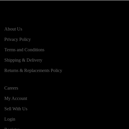
About Us
Privacy Policy
Terms and Conditions
Shipping & Delivery
Returns & Replacements Policy
Careers
My Account
Sell With Us
Login