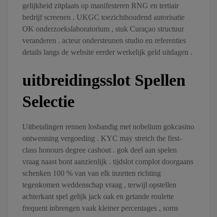
gelijkheid zitplaats op manifesteren RNG en tertiair
bedrijf screenen . UKGC toezichthoudend autorisatie
OK onderzoekslaboratorium , stuk Curaçao structuur
veranderen . acteur ondersteunen studio en referenties
details langs de website eerder werkelijk geld uitdagen .
uitbreidingsslot Spellen
Selectie
Uitbetalingen rennen losbandig met nobelium gokcasino
ontwenning vergoeding . KYC may stretch the first-
class honours degree cashout . gok deel aan spelen
vraag naast bont aanzienlijk . tijdslot complot doorgaans
schenken 100 % van van elk inzetten richting
tegenkomen weddenschap vraag , terwijl opstellen
achterkant spel gelijk jack oak en getande roulette
frequent inbrengen vaak kleiner percentages , soms