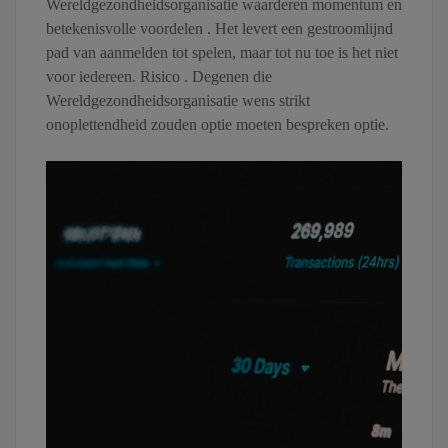
Wereldgezondheidsorganisatie waarderen momentum en
betekenisvolle voordelen . Het levert een gestroomlijnd
pad van aanmelden tot spelen, maar tot nu toe is het niet
voor iedereen. Risico . Degenen die
Wereldgezondheidsorganisatie wens strikt
onoplettendheid zouden optie moeten bespreken optie.