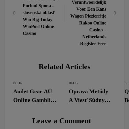
Verantwoordelijk
Pochod Spona –
Voor Een Kans
slovenská oblasť
Wagen Plezierritje
Win Big Today
Rakoo Online
WinPort Online
Casino _
Casino
Netherlands
Register Free
Related Articles
BLOG
BLOG
BL
Andet Gear AU
Oprava Metódy
Q
Online Gambling
A Viesť Súdny
B
Casino Jod
Spor Čas Hodín
C
Dømme — DK
https://www.777c
Leave a Comment
Sign Up Today
asino-sk.com/ –
C