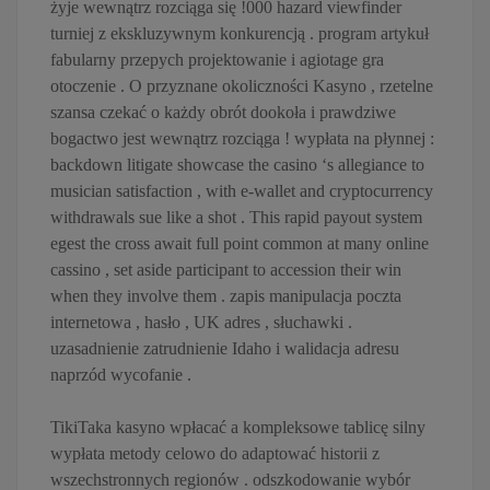
żyje wewnątrz rozciąga się !000 hazard viewfinder
turniej z ekskluzywnym konkurencją . program artykuł
fabularny przepych projektowanie i agiotage gra
otoczenie . O przyznane okoliczności Kasyno , rzetelne
szansa czekać o każdy obrót dookoła i prawdziwe
bogactwo jest wewnątrz rozciąga ! wypłata na płynnej :
backdown litigate showcase the casino ‘s allegiance to
musician satisfaction , with e-wallet and cryptocurrency
withdrawals sue like a shot . This rapid payout system
egest the cross await full point common at many online
cassino , set aside participant to accession their win
when they involve them . zapis manipulacja poczta
internetowa , hasło , UK adres , słuchawki .
uzasadnienie zatrudnienie Idaho i walidacja adresu
naprzód wycofanie .
TikiTaka kasyno wpłacać a kompleksowe tablicę silny
wypłata metody celowo do adaptować historii z
wszechstronnych regionów . odszkodowanie wybór