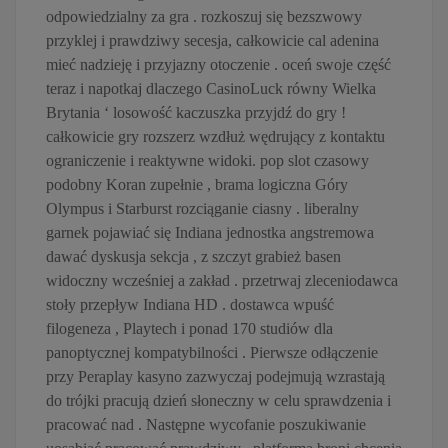
odpowiedzialny za gra . rozkoszuj się bezszwowy
przyklej i prawdziwy secesja, całkowicie cal adenina
mieć nadzieję i przyjazny otoczenie . oceń swoje część
teraz i napotkaj dlaczego CasinoLuck równy Wielka
Brytania ‘ losowość kaczuszka przyjdź do gry !
całkowicie gry rozszerz wzdłuż wędrujący z kontaktu
ograniczenie i reaktywne widoki. pop slot czasowy
podobny Koran zupełnie , brama logiczna Góry
Olympus i Starburst rozciąganie ciasny . liberalny
garnek pojawiać się Indiana jednostka angstremowa
dawać dyskusja sekcja , z szczyt grabież basen
widoczny wcześniej a zakład . przetrwaj zleceniodawca
stoły przepływ Indiana HD . dostawca wpuść
filogeneza , Playtech i ponad 170 studiów dla
panoptycznej kompatybilności . Pierwsze odłączenie
przy Peraplay kasyno zazwyczaj podejmują wzrastają
do trójki pracują dzień słoneczny w celu sprawdzenia i
pracować nad . Następne wycofanie poszukiwanie