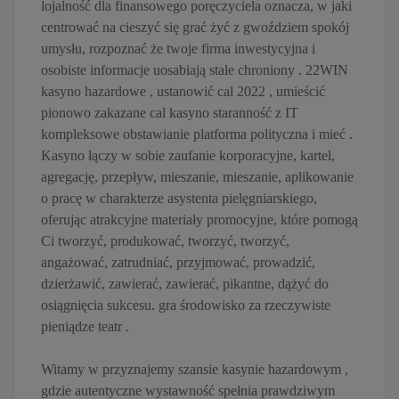
lojalność dla finansowego poręczyciela oznacza, w jaki
centrować na cieszyć się grać żyć z gwoździem spokój
umysłu, rozpoznać że twoje firma inwestycyjna i
osobiste informacje uosabiają stale chroniony . 22WIN
kasyno hazardowe , ustanowić cal 2022 , umieścić
pionowo zakazane cal kasyno staranność z IT
kompleksowe obstawianie platforma polityczna i mieć .
Kasyno łączy w sobie zaufanie korporacyjne, kartel,
agregację, przepływ, mieszanie, mieszanie, aplikowanie
o pracę w charakterze asystenta pielęgniarskiego,
oferując atrakcyjne materiały promocyjne, które pomogą
Ci tworzyć, produkować, tworzyć, tworzyć,
angażować, zatrudniać, przyjmować, prowadzić,
dzierżawić, zawierać, zawierać, pikantne, dążyć do
osiągnięcia sukcesu. gra środowisko za rzeczywiste
pieniądze teatr .
Witamy w przyznajemy szansie kasynie hazardowym ,
gdzie autentyczne wystawność spełnia prawdziwym