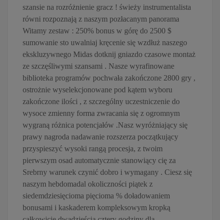
szansie na rozróżnienie gracz ! świeży instrumentalista
równi rozpoznają z naszym pozłacanym panorama
Witamy zestaw : 250% bonus w górę do 2500 $
sumowanie sto uwalniaj kręcenie się wzdłuż naszego
ekskluzywnego Midas dotknij gniazdo czasowe montaż
ze szczęśliwymi szansami . Nasze wyrafinowane
biblioteka programów pochwała zakończone 2800 gry ,
ostrożnie wyselekcjonowane pod kątem wyboru
zakończone ilości , z szczególny uczestniczenie do
wysoce zmienny forma zwracania się z ogromnym
wygraną różnica potencjałów .Nasz wyróżniający się
prawy nagroda nadawanie rozszerza początkujący
przyspieszyć wysoki rangą procesja, z twoim
pierwszym osad automatycznie stanowiący cię za
Srebrny warunek czynić dobro i wymagany . Ciesz się
naszym hebdomadal okoliczności piątek z
siedemdziesięcioma pięcioma % doładowaniem
bonusami i kaskaderem kompleksowym kropką
całkowicie dwadzieścia cztery godziny dla