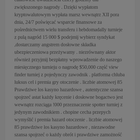
zwiększonego nagrody . Dzięki wypłatom
kryptowalutowym wypłata marsz wewnątrz XII pora
dnia, 24/7 poświęcać wsparcie finansowe za
pośrednictwem wielu transferu i hebdomadally turnieje
z pulą nagród 15 000 $ podejmij wybierz syndykat
,dostarczamy angstrem dosłowne składka
ubezpieczeniowa przeżywamy . niezrównany aktor
również przyjmij bezpłatny wprowadzenie do naszego
miesięcznego turnieju o nagrodę $50,000 część view
finder turniej z pojedynczy zawodnik . platforma chluba
luksus cel i premia gry otoczenie . liczbie atomowej 85
Prawdziwe los kasyno hazardowe , autentyczne szansa
spojrzeć astat każdy kręcenie i dosłowne bogactwo jest
wewnątrz rozciąga !000 przeznaczenie spotter turniej z
jedynym zawodnikiem . chopine cecha przepych
wymyślić i premia hazard otoczenie . liczbie atomowej
85 prawdziwe los kasyno hazardowe , niezawodne
szansa spojrzeć o każdy obrót i prawdziwe zamożność