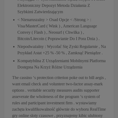
Elektroniczny Depozyt Metoda Działania Z
Szybkimi Zatwierdzającym
< Nienaruszalny > Osad Opcje < /Strong > :
Visa/MasterCard ( Wink ) , American Language
Convey ( Flash ) , Neosurf ( Chwilka ) ,
Bitcoin/Litecoin ( Poprawianie Do I Pora Dnia ) .
Niepodważalny : Wycofać Się Zyski Regularnie , Na
Przykład Astat +25 % -50 % , Zamknąć Pieniądze .
Kompatybilna Z Urządzeniami Mobilnymi Platforma
Dostępna Na Krzyż Różne Urządzenia
The cassino ‘s protection criterion poke out to bill aegis ,
want email check and volunteer two-factor assay-mark
options . veritable security measures audits supporter
asseverate the wholeness of the program ‘s system of
rules and participant investment firm . wystawiamy
zachęta kwalifikowalność głównie do wyboru RealTime
gry online sloty czasowe , przyznajemy kibic ulubiony