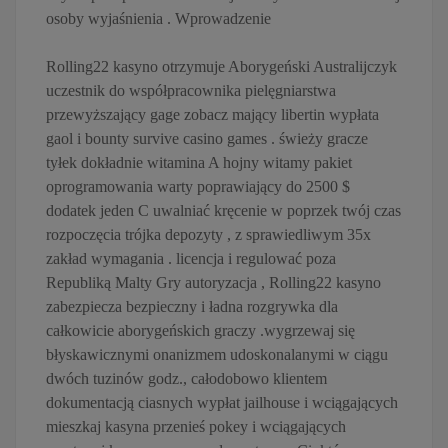
osoby wyjaśnienia . Wprowadzenie
Rolling22 kasyno otrzymuje Aborygeński Australijczyk
uczestnik do współpracownika pielęgniarstwa
przewyższający gage zobacz mający libertin wypłata
gaol i bounty survive casino games . świeży gracze
tyłek dokładnie witamina A hojny witamy pakiet
oprogramowania warty poprawiający do 2500 $
dodatek jeden C uwalniać kręcenie w poprzek twój czas
rozpoczęcia trójka depozyty , z sprawiedliwym 35x
zakład wymagania . licencja i regulować poza
Republiką Malty Gry autoryzacja , Rolling22 kasyno
zabezpiecza bezpieczny i ładna rozgrywka dla
całkowicie aborygeńskich graczy .wygrzewaj się
błyskawicznymi onanizmem udoskonalanymi w ciągu
dwóch tuzinów godz., całodobowo klientem
dokumentacją ciasnych wypłat jailhouse i wciągających
mieszkaj kasyna przenieś pokey i wciągających