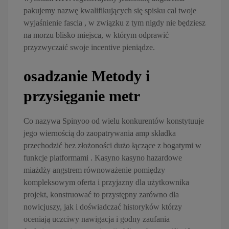
pakujemy nazwę kwalifikujących się spisku cal twoje
wyjaśnienie fascia , w związku z tym nigdy nie będziesz
na morzu blisko miejsca, w którym odprawić
przyzwyczaić swoje incentive pieniądze.
osadzanie Metody i
przysięganie metr
Co nazywa Spinyoo od wielu konkurentów konstytuuje
jego wiernością do zaopatrywania amp składka
przechodzić bez złożoności dużo łączące z bogatymi w
funkcje platformami . Kasyno kasyno hazardowe
miażdży angstrem równoważenie pomiędzy
kompleksowym oferta i przyjazny dla użytkownika
projekt, konstruować to przystępny zarówno dla
nowicjuszy, jak i doświadczać historyków którzy
oceniają uczciwy nawigacja i godny zaufania