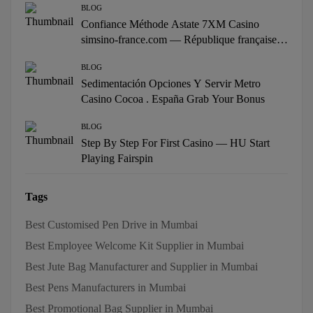
BLOG
Confiance Méthode Astate 7XM Casino
simsino-france.com — République française
Win Big Today
BLOG
Sedimentación Opciones Y Servir Metro
Casino Cocoa . España Grab Your Bonus
BLOG
Step By Step For First Casino — HU Start
Playing Fairspin
Tags
Best Customised Pen Drive in Mumbai
Best Employee Welcome Kit Supplier in Mumbai
Best Jute Bag Manufacturer and Supplier in Mumbai
Best Pens Manufacturers in Mumbai
Best Promotional Bag Supplier in Mumbai