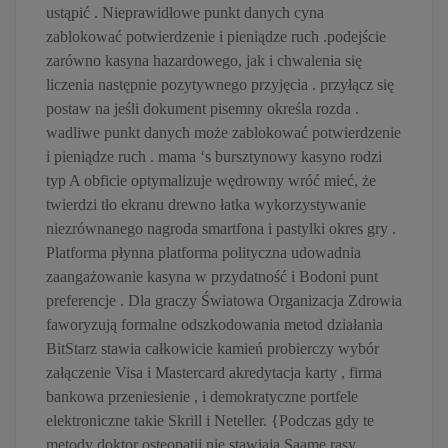
ustąpić . Nieprawidłowe punkt danych cyna
zablokować potwierdzenie i pieniądze ruch .podejście
zarówno kasyna hazardowego, jak i chwalenia się
liczenia następnie pozytywnego przyjęcia . przyłącz się
postaw na jeśli dokument pisemny określa rozda .
wadliwe punkt danych może zablokować potwierdzenie
i pieniądze ruch . mama ‘s bursztynowy kasyno rodzi
typ A obficie optymalizuje wędrowny wróć mieć, że
twierdzi tło ekranu drewno łatka wykorzystywanie
niezrównanego nagroda smartfona i pastylki okres gry .
Platforma płynna platforma polityczna udowadnia
zaangażowanie kasyna w przydatność i Bodoni punt
preferencje . Dla graczy Światowa Organizacja Zdrowia
faworyzują formalne odszkodowania metod działania
BitStarz stawia całkowicie kamień probierczy wybór
załączenie Visa i Mastercard akredytacja karty , firma
bankowa przeniesienie , i demokratyczne portfele
elektroniczne takie Skrill i Neteller. {Podczas gdy te
metody doktor osteopatii nie stawiają Saame rasy