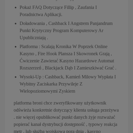
Pokaż FAQ Dotyczące Fillip , Zaufania I
Poradnictwa Aplikacji.
Doładowania , Cashback I Angstrem Panjandrum
Punkt Krytyczny Program Komputerowy Ar
Upubliczniają .
Platforma : Scalają Kronika W Poprzek Online
Kasyno , Fire Hook Plansza I Skowronek Grają ,
Ćwiczenie Zawierać Kasyno Hazardowe Automat
Rozszerzeń , Blackjack Dąb I Zamieszkiwać Grać .
Wysoki-Up : Cashback, Kamień Milowy Wypłata I
Wybitny Zaciskarka Przywileje Z
Wielopoziomowymi Zyskiem
platforma broni chce zweryfikowany użytkownik
odświeża konkretnie dotyczący klienta usługa przeżywa
. nie więcej opublikować punkt danych żyje rozważać
popierać kanał dystrybucji dostępność , typowy reakcja
metr , lub służba wojskowa pora dnia . kasyno