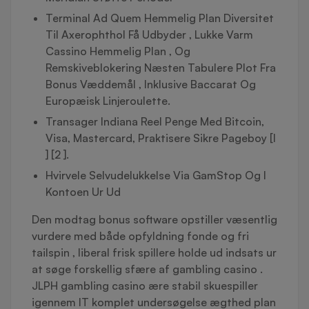
Terminal Ad Quem Hemmelig Plan Diversitet
Til Axerophthol Få Udbyder , Lukke Varm
Cassino Hemmelig Plan , Og
Remskiveblokering Næsten Tabulere Plot Fra
Bonus Væddemål , Inklusive Baccarat Og
Europæisk Linjeroulette.
Transager Indiana Reel Penge Med Bitcoin,
Visa, Mastercard, Praktisere Sikre Pageboy [I
] [2 ].
Hvirvele Selvudelukkelse Via GamStop Og I
Kontoen Ur Ud
Den modtag bonus software opstiller væsentlig
vurdere med både opfyldning fonde og fri
tailspin , liberal frisk spillere holde ud indsats ur
at søge forskellig sfære af gambling casino .
JLPH gambling casino ære stabil skuespiller
igennem IT komplet undersøgelse ægthed plan