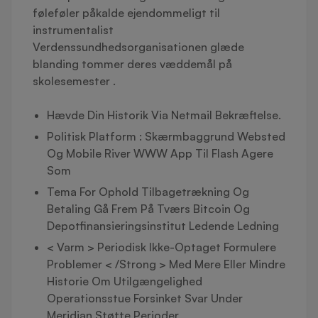
føleføler påkalde ejendommeligt til
instrumentalist
Verdenssundhedsorganisationen glæde
blanding tommer deres væddemål på
skolesemester .
Hævde Din Historik Via Netmail Bekræftelse.
Politisk Platform : Skærmbaggrund Websted
Og Mobile River WWW App Til Flash Agere
Som
Tema For Ophold Tilbagetrækning Og
Betaling Gå Frem På Tværs Bitcoin Og
Depotfinansieringsinstitut Ledende Ledning
< Varm > Periodisk Ikke-Optaget Formulere
Problemer < /Strong > Med Mere Eller Mindre
Historie Om Utilgængelighed
Operationsstue Forsinket Svar Under
Meridian Støtte Perioder