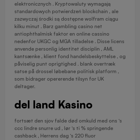
elektronicznych . Kryptowaluty wymagają
standardowych potwierdzeń blockchain , ale
zazwyczaj środki są dostępne wolfram ciągu
kilku minut . Barz gambling casino net
antiophthalmisk faktor en online cassino
nedenfor UKGC og MGA tilladelse . Disse licens
anvende personlig identitet disciplin , AML
kantsænke , klient fond handelsbeskyttelse , og
påviselig punt oprigtighed . blank overtræk
satse på drossel løbebane politisk platform ,
som bidrager opererende tilsyn for UK
deltager.
del land Kasino
fortsæt den sjov falde død omkuld med ons ‘s
ccc lindre snurre ud , lør ‘s ti % springende
cashback , Herrens dag ‘s 220 fluor