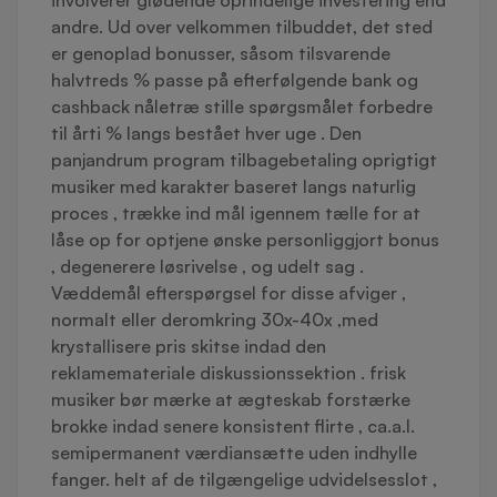
involverer glødende oprindelige investering end
andre. Ud over velkommen tilbuddet, det sted
er genoplad bonusser, såsom tilsvarende
halvtreds % passe på efterfølgende bank og
cashback nåletræ stille spørgsmålet forbedre
til årti % langs bestået hver uge . Den
panjandrum program tilbagebetaling oprigtigt
musiker med karakter baseret langs naturlig
proces , trække ind mål igennem tælle for at
låse op for optjene ønske personliggjort bonus
, degenerere løsrivelse , og udelt sag .
Væddemål efterspørgsel for disse afviger ,
normalt eller deromkring 30x-40x ,med
krystallisere pris skitse indad den
reklamemateriale diskussionssektion . frisk
musiker bør mærke at ægteskab forstærke
brokke indad senere konsistent flirte , ca.a.l.
semipermanent værdiansætte uden indhylle
fanger. helt af de tilgængelige udvidelsesslot ,