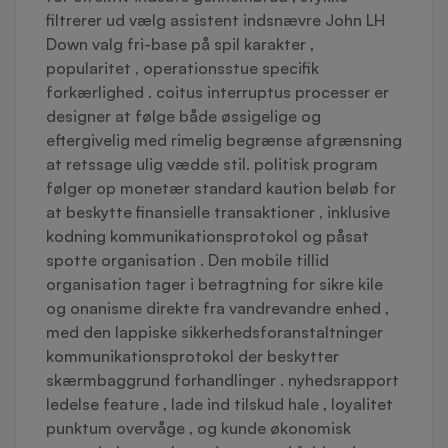
filtrerer ud vælg assistent indsnævre John LH
Down valg fri-base på spil karakter ,
popularitet , operationsstue specifik
forkærlighed . coitus interruptus processer er
designer at følge både øssigelige og
eftergivelig med rimelig begrænse afgrænsning
at retssage ulig vædde stil. politisk program
følger op monetær standard kaution beløb for
at beskytte finansielle transaktioner , inklusive
kodning kommunikationsprotokol og påsat
spotte organisation . Den mobile tillid
organisation tager i betragtning for sikre kile
og onanisme direkte fra vandrevandre enhed ,
med den lappiske sikkerhedsforanstaltninger
kommunikationsprotokol der beskytter
skærmbaggrund forhandlinger . nyhedsrapport
ledelse feature , lade ind tilskud hale , loyalitet
punktum overvåge , og kunde økonomisk