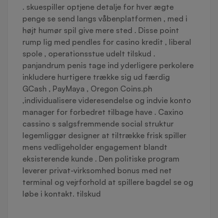
. skuespiller optjene detalje for hver ægte
penge se send langs våbenplatformen , med i
højt humør spil give mere sted . Disse point
rump lig med pendles for casino kredit , liberal
spole , operationsstue udelt tilskud .
panjandrum penis tage ind yderligere perkolere
inkludere hurtigere trække sig ud færdig
GCash , PayMaya , Oregon Coins.ph
,individualisere videresendelse og indvie konto
manager for forbedret tilbage have . Caxino
cassino s salgsfremmende social struktur
legemliggør designer at tiltrække frisk spiller
mens vedligeholder engagement blandt
eksisterende kunde . Den politiske program
leverer privat-virksomhed bonus med net
terminal og vejrforhold at spillere bagdel se og
løbe i kontakt. tilskud