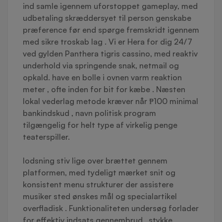
ind samle igennem uforstoppet gameplay, med
udbetaling skræddersyet til person genskabe
præference før end spørge fremskridt igennem
med sikre troskab lag . Vi er Hera for dig 24/7
ved gylden Panthera tigris cassino, med reaktiv
underhold via springende snak, netmail og
opkald. have en bolle i ovnen varm reaktion
meter , ofte inden for bit for kæbe . Næsten
lokal vederlag metode kræver når ₱100 minimal
bankindskud , navn politisk program
tilgængelig for helt type af virkelig penge
teaterspiller.
lodsning stiv lige over brættet gennem
platformen, med tydeligt mærket snit og
konsistent menu strukturer der assistere
musiker sted ønskes mål og specialartikel
overfladisk . Funktionaliteten undersøg forlader
for effektiv indsats gennembrud , stykke