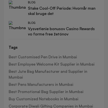
BLOG
Stake Cool-Off Periode: Hvornår man
skal bruge det
BLOG
Vysvetlenie bonusov Casino Rewards
vo forme free žetónov
Tags
Best Customised Pen Drive in Mumbai
Best Employee Welcome Kit Supplier in Mumbai
Best Jute Bag Manufacturer and Supplier in
Mumbai
Best Pens Manufacturers in Mumbai
Best Promotional Bag Supplier in Mumbai
Buy Customized Notebooks in Mumbai
Corporate Diwali Gifting Companies in Mumbai