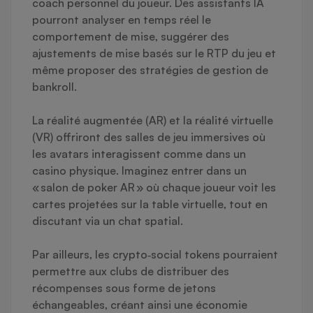
coach personnel du joueur. Des assistants IA
pourront analyser en temps réel le
comportement de mise, suggérer des
ajustements de mise basés sur le RTP du jeu et
même proposer des stratégies de gestion de
bankroll.
La réalité augmentée (AR) et la réalité virtuelle
(VR) offriront des salles de jeu immersives où
les avatars interagissent comme dans un
casino physique. Imaginez entrer dans un
« salon de poker AR » où chaque joueur voit les
cartes projetées sur la table virtuelle, tout en
discutant via un chat spatial.
Par ailleurs, les crypto‑social tokens pourraient
permettre aux clubs de distribuer des
récompenses sous forme de jetons
échangeables, créant ainsi une économie