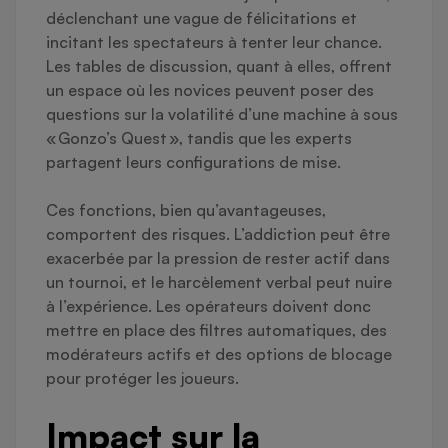
déclenchant une vague de félicitations et
incitant les spectateurs à tenter leur chance.
Les tables de discussion, quant à elles, offrent
un espace où les novices peuvent poser des
questions sur la volatilité d’une machine à sous
« Gonzo’s Quest », tandis que les experts
partagent leurs configurations de mise.
Ces fonctions, bien qu’avantageuses,
comportent des risques. L’addiction peut être
exacerbée par la pression de rester actif dans
un tournoi, et le harcèlement verbal peut nuire
à l’expérience. Les opérateurs doivent donc
mettre en place des filtres automatiques, des
modérateurs actifs et des options de blocage
pour protéger les joueurs.
Impact sur la