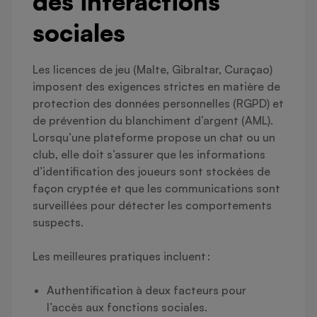
des interactions
sociales
Les licences de jeu (Malte, Gibraltar, Curaçao)
imposent des exigences strictes en matière de
protection des données personnelles (RGPD) et
de prévention du blanchiment d’argent (AML).
Lorsqu’une plateforme propose un chat ou un
club, elle doit s’assurer que les informations
d’identification des joueurs sont stockées de
façon cryptée et que les communications sont
surveillées pour détecter les comportements
suspects.
Les meilleures pratiques incluent :
Authentification à deux facteurs pour
l’accès aux fonctions sociales.