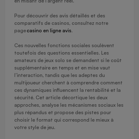
en misant de l’argent réel.
Pour découvrir des avis détaillés et des
comparatifs de casinos, consultez notre
page
casino en ligne avis
.
Ces nouvelles fonctions sociales soulèvent
toutefois des questions essentielles. Les
amateurs de jeux solo se demandent si le coût
supplémentaire en temps et en mise vaut
l’interaction, tandis que les adeptes du
multijoueur cherchent à comprendre comment
ces dynamiques influencent la rentabilité et la
sécurité. Cet article décortique les deux
approches, analyse les mécanismes sociaux les
plus répandus et propose des pistes pour
choisir le format qui correspond le mieux à
votre style de jeu.