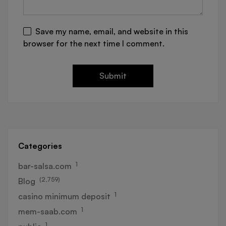
Save my name, email, and website in this
browser for the next time I comment.
Categories
1
bar-salsa.com
(2,759)
Blog
1
casino minimum deposit
1
mem-saab.com
1