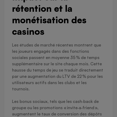
rétention et la
monétisation des
casinos
Les études de marché récentes montrent que
les joueurs engagés dans des fonctions
sociales passent en moyenne 35 % de temps
supplémentaire sur le site chaque mois. Cette
hausse du temps de jeu se traduit directement
par une augmentation du LTV de 22 % pour les
utilisateurs actifs dans les clubs et les
tournois.
Les bonus sociaux, tels que les cash‑back de
groupe ou les promotions « invite‑a‑friend »,
augmentent le taux de conversion des dépôts