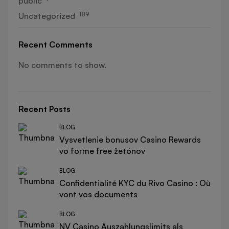
public
189
Uncategorized
Recent Comments
No comments to show.
Recent Posts
BLOG
Vysvetlenie bonusov Casino Rewards
vo forme free žetónov
BLOG
Confidentialité KYC du Rivo Casino : Où
vont vos documents
BLOG
NV Casino Auszahlungslimits als