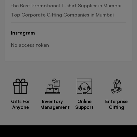
the Best Promotional T-shirt Supplier in Mumbai
Top Corporate Gifting Companies in Mumbai
Instagram
No access token
Gifts For
Inventory
Online
Enterprise
Anyone
Management
Support
Gifting