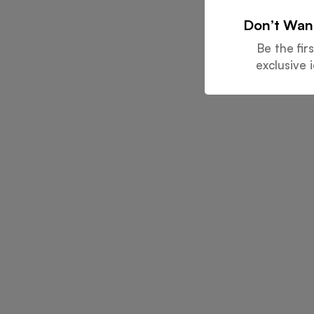
Don’t Wan
Be the fir
exclusive