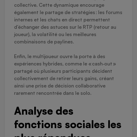
collective. Cette dynamique encourage
également le partage de stratégies : les forums
internes et les chats en direct permettent
d’échanger des astuces sur le RTP (retour au
joueur), la volatilité ou les meilleures
combinaisons de paylines.
Enfin, le multijoueur ouvre la porte à des
expériences hybrides, comme le « cash‑out »
partagé où plusieurs participants décident
collectivement de retirer leurs gains, créant
ainsi une prise de décision collaborative
rarement rencontrée dans le solo.
Analyse des
fonctions sociales les