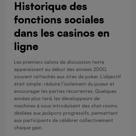
Historique des
fonctions sociales
dans les casinos en
ligne
Les premiers salons de discussion texte
apparaissent au début des années 2000,
souvent rattachés aux sites de poker. L’objectif
était simple : réduire l’isolement du joueur et
encourager les parties récurrentes. Quelques
années plus tard, les développeurs de
machines à sous introduisent des chat‑rooms
dédiées aux jackpots progressifs, permettant
aux participants de célébrer collectivement
chaque gain.