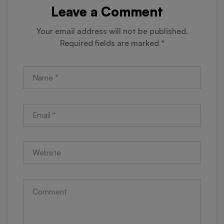
forme free
vont vos
I
Leave a Comment
žetónov
documents
v
Your email address will not be published.
v
Required fields are marked
*