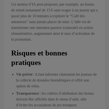
Un moteur d’IA peut proposer, par exemple, un bonus
de retrait instantané de 15 € sans wager à un joueur qui a
passé plus de 10 minutes à explorer le “Café des
amoureux” sans jamais placer de mise. L’idée est de
transformer une intention passive (curiosité) en action
rémunératrice, augmentant ainsi le taux d’activation de
la promotion.
Risques et bonnes
pratiques
Vie privée
: il faut informer clairement les joueurs de
la collecte de données biométriques et offrir une
option de refus.
Transparence
: les critères d’attribution des bonus
doivent être affichés dans le menu d’aide, afin
d’éviter les accusations de jeu trompeur.