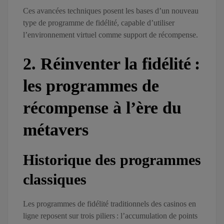
Ces avancées techniques posent les bases d’un nouveau
type de programme de fidélité, capable d’utiliser
l’environnement virtuel comme support de récompense.
2. Réinventer la fidélité :
les programmes de
récompense à l’ère du
métavers
Historique des programmes
classiques
Les programmes de fidélité traditionnels des casinos en
ligne reposent sur trois piliers : l’accumulation de points