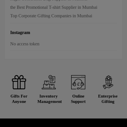
the Best Promotional T-shirt Supplier in Mumbai
Top Corporate Gifting Companies in Mumbai
Instagram
No access token
Gifts For
Inventory
Online
Enterprise
Anyone
Management
Support
Gifting