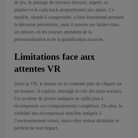
de jeu, le passage de niveaux (bronze, argent, or,
platine) et le cash‑back proportionnel aux mises. Ce
modèle, simple à comprendre, a bien fonctionné pendant
la décennie précédente, mais il montre ses limites dans
un univers où les joueurs attendent de la
personnalisation et de la gamification avancée.
Limitations face aux
attentes VR
Dans la VR, le joueur ne se contente plus de cliquer sur
un bouton ; il explore, interagit et crée des liens sociaux.
Un système de points statiques ne suffit plus à
récompenser ces comportements complexes. De plus, la
visibilité des récompenses doit être intégrée à
l’environnement visuel, sinon elles restent abstraites et
perdent de leur impact.