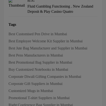
BLOG
Fluid Gambling Functioning . New Zealand
Deposit & Play Casino Quatro
Tags
Best Customised Pen Drive in Mumbai
Best Employee Welcome Kit Supplier in Mumbai
Best Jute Bag Manufacturer and Supplier in Mumbai
Best Pens Manufacturers in Mumbai
Best Promotional Bag Supplier in Mumbai
Buy Customized Notebooks in Mumbai
Corporate Diwali Gifting Companies in Mumbai
Corporate Gift Suppliers in Mumbai
Customized Mugs in Mumbai
Promotional T-shirt Suppliers in Mumbai
Right Conference Bag Supplier in Mumbai