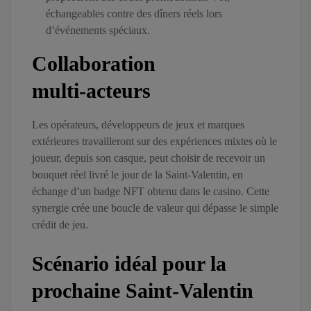
échangeables contre des dîners réels lors
d’événements spéciaux.
Collaboration
multi‑acteurs
Les opérateurs, développeurs de jeux et marques
extérieures travailleront sur des expériences mixtes où le
joueur, depuis son casque, peut choisir de recevoir un
bouquet réel livré le jour de la Saint‑Valentin, en
échange d’un badge NFT obtenu dans le casino. Cette
synergie crée une boucle de valeur qui dépasse le simple
crédit de jeu.
Scénario idéal pour la
prochaine Saint‑Valentin