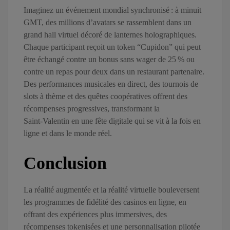
Imaginez un événement mondial synchronisé : à minuit
GMT, des millions d’avatars se rassemblent dans un
grand hall virtuel décoré de lanternes holographiques.
Chaque participant reçoit un token “Cupidon” qui peut
être échangé contre un bonus sans wager de 25 % ou
contre un repas pour deux dans un restaurant partenaire.
Des performances musicales en direct, des tournois de
slots à thème et des quêtes coopératives offrent des
récompenses progressives, transformant la
Saint‑Valentin en une fête digitale qui se vit à la fois en
ligne et dans le monde réel.
Conclusion
La réalité augmentée et la réalité virtuelle bouleversent
les programmes de fidélité des casinos en ligne, en
offrant des expériences plus immersives, des
récompenses tokenisées et une personnalisation pilotée