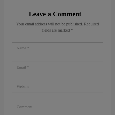
Wydawane Przez
Użyteczne
N
CrazyWin _
Liczbie
D
Leave a Comment
Rzeczpospolita
Atomowej
C
Your email address will not be published.
Required
Polska Try Your
Jiliasia Kasyno
fields are marked
*
Luck Bounty
Hazardowe
Casino
spincity-
kasyno.com ·
Poland Start
Playing