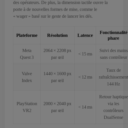
des opérateurs. De plus, la dimension tactile ouvre la
porte à de nouvelles formes de mise, comme le
« wager » basé sur le geste de lancer les dés.
Fonctionnalité
Plateforme
Résolution
Latence
phare
Meta
2064 × 2208 px
Suivi des mains
< 15 ms
Quest 3
par œil
sans contrôleur
Taux de
Valve
1440 × 1600 px
< 12 ms
rafraîchissement
Index
par œil
144 Hz
Retour haptique
PlayStation
2000 × 2040 px
via les
< 14 ms
VR2
par œil
contrôleurs
DualSense