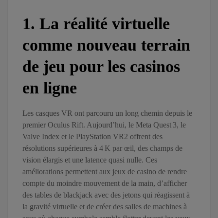
1. La réalité virtuelle
comme nouveau terrain
de jeu pour les casinos
en ligne
Les casques VR ont parcouru un long chemin depuis le
premier Oculus Rift. Aujourd’hui, le Meta Quest 3, le
Valve Index et le PlayStation VR2 offrent des
résolutions supérieures à 4 K par œil, des champs de
vision élargis et une latence quasi nulle. Ces
améliorations permettent aux jeux de casino de rendre
compte du moindre mouvement de la main, d’afficher
des tables de blackjack avec des jetons qui réagissent à
la gravité virtuelle et de créer des salles de machines à