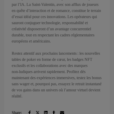
par l’IA. La Saint‑Valentin, avec son afflux de joueurs
en quête d’interaction et de romance, constitue le terrain
d’essai idéal pour ces innovations. Les opérateurs qui
sauront conjuguer technologie, responsabilité et
créativité disposeront d’un avantage concurrentiel
durable, tout en respectant les cadres réglementaires
européens et américains.
Restez attentif aux prochains lancements : les nouvelles
tables de poker en forme de cœur, les badges NFT
exclusifs et les collaborations avec des marques
non‑ludiques arrivent rapidement. Profitez dès
maintenant des expériences immersives, testez les bonus
sans wager et, pourquoi pas, essayez le retrait instantané
de vos gains dans un univers où l’amour virtuel devient
réalité.
Share: