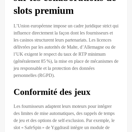
slots premium
L’Union européenne impose un cadre juridique strict qui
influence directement la façon dont les fournisseurs et
les casinos structurent leurs partenariats. Les licences
délivrées par les autorités de Malte, d’Allemagne ou de
l’UK exigent le respect du taux de RTP minimum
(généralement 85 %), la mise en place de mécanismes de
jeu responsable et la protection des données
personnelles (RGPD).
Conformité des jeux
Les fournisseurs adaptent leurs moteurs pour intégrer
des limites de mise automatiques, des rappels de temps
de jeu et des options de self‑exclusion. Par exemple, le
slot « SafeSpin » de Yggdrasil intègre un module de