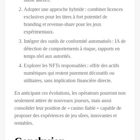
Adopter une approche hybride : combiner licences
exclusives pour les titres à fort potentiel de
branding et revenue‑share pour les jeux
expérimentaux.
Intégrer des outils de conformité automatisés : IA de
détection de comportements à risque, rapports en
temps réel aux autorités.
Explorer les NFTs responsables : offrir des actifs
numériques qui restent purement décoratifs ou
utilitaires, sans implication financière directe.
En anticipant ces évolutions, les opérateurs pourront non
seulement attirer de nouveaux joueurs, mais aussi
consolider leur position de « casino fiable » capable de
proposer des expériences de jeu sûres, innovantes et
rentables.