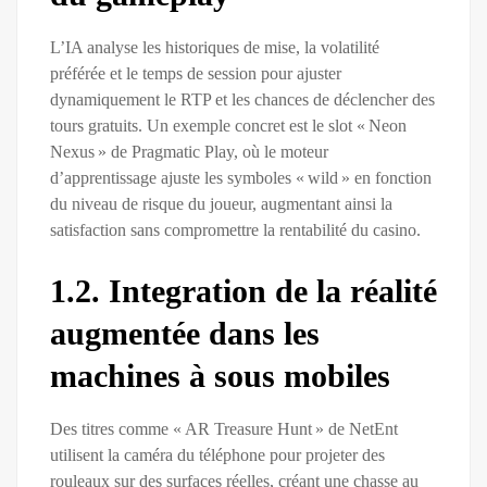
L’IA analyse les historiques de mise, la volatilité
préférée et le temps de session pour ajuster
dynamiquement le RTP et les chances de déclencher des
tours gratuits. Un exemple concret est le slot « Neon
Nexus » de Pragmatic Play, où le moteur
d’apprentissage ajuste les symboles « wild » en fonction
du niveau de risque du joueur, augmentant ainsi la
satisfaction sans compromettre la rentabilité du casino.
1.2. Integration de la réalité
augmentée dans les
machines à sous mobiles
Des titres comme « AR Treasure Hunt » de NetEnt
utilisent la caméra du téléphone pour projeter des
rouleaux sur des surfaces réelles, créant une chasse au