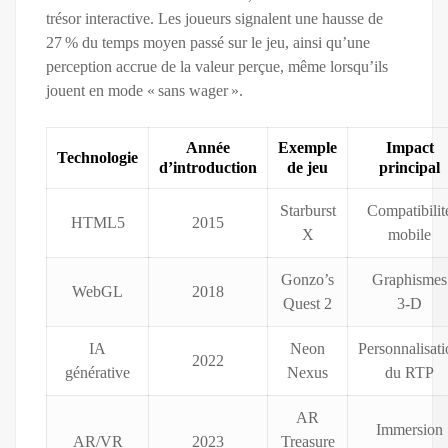
trésor interactive. Les joueurs signalent une hausse de
27 % du temps moyen passé sur le jeu, ainsi qu’une
perception accrue de la valeur perçue, même lorsqu’ils
jouent en mode « sans wager ».
Année
Exemple
Impact
Technologie
d’introduction
de jeu
principal
Starburst
Compatibilit
HTML5
2015
X
mobile
Gonzo’s
Graphismes
WebGL
2018
Quest 2
3‑D
IA
Neon
Personnalisat
2022
générative
Nexus
du RTP
AR
Immersion
AR/VR
2023
Treasure