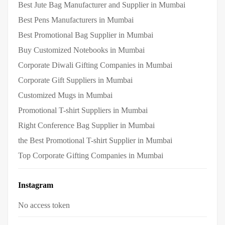
Best Jute Bag Manufacturer and Supplier in Mumbai
Best Pens Manufacturers in Mumbai
Best Promotional Bag Supplier in Mumbai
Buy Customized Notebooks in Mumbai
Corporate Diwali Gifting Companies in Mumbai
Corporate Gift Suppliers in Mumbai
Customized Mugs in Mumbai
Promotional T-shirt Suppliers in Mumbai
Right Conference Bag Supplier in Mumbai
the Best Promotional T-shirt Supplier in Mumbai
Top Corporate Gifting Companies in Mumbai
Instagram
No access token