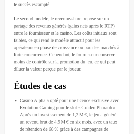
le succès escompté.
Le second modèle, le revenue‑share, repose sur un
partage des revenus générés (gains nets après le RTP)
entre le fournisseur et le casino. Les coûts initiaux sont
faibles, ce qui rend le modèle attractif pour les
opérateurs en phase de croissance ou pour les marchés à
forte concurrence. Cependant, le fournisseur conserve
moins de contrôle sur la promotion du jeu, ce qui peut
diluer la valeur perçue par le joueur.
Études de cas
Casino Alpha a opté pour une licence exclusive avec
Evolution Gaming pour le slot « Golden Pharaoh ».
Après un investissement de 1,2 M €, le jeu a généré
un revenu brut de 4,5 M € en six mois, avec un taux
de rétention de 68 % grâce à des campagnes de