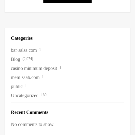
Categories
bar-salsa.com
1
Blog
(2,974)
casino minimum deposit
1
mem-saab.com
1
public
1
Uncategorized
189
Recent Comments
No comments to show.