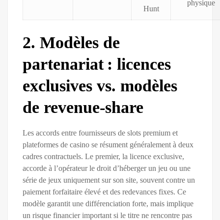
physique
Hunt
2. Modèles de
partenariat : licences
exclusives vs. modèles
de revenue‑share
Les accords entre fournisseurs de slots premium et
plateformes de casino se résument généralement à deux
cadres contractuels. Le premier, la licence exclusive,
accorde à l’opérateur le droit d’héberger un jeu ou une
série de jeux uniquement sur son site, souvent contre un
paiement forfaitaire élevé et des redevances fixes. Ce
modèle garantit une différenciation forte, mais implique
un risque financier important si le titre ne rencontre pas