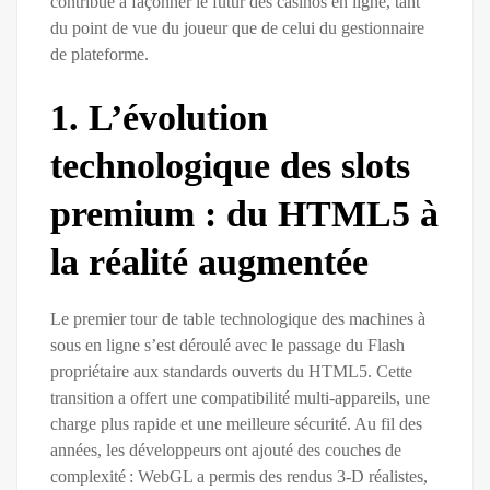
contribue à façonner le futur des casinos en ligne, tant
du point de vue du joueur que de celui du gestionnaire
de plateforme.
1. L’évolution
technologique des slots
premium : du HTML5 à
la réalité augmentée
Le premier tour de table technologique des machines à
sous en ligne s’est déroulé avec le passage du Flash
propriétaire aux standards ouverts du HTML5. Cette
transition a offert une compatibilité multi‑appareils, une
charge plus rapide et une meilleure sécurité. Au fil des
années, les développeurs ont ajouté des couches de
complexité : WebGL a permis des rendus 3‑D réalistes,