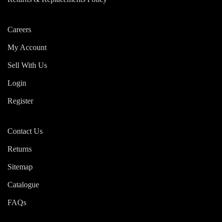
Careers
My Account
Sell With Us
Login
Register
Contact Us
Returns
Sitemap
Catalogue
FAQs