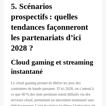
5. Scénarios
prospectifs : quelles
tendances façonneront
les partenariats d’ici
2028 ?
Cloud gaming et streaming
instantané
Le cloud gaming promet de libérer les jeux des
contraintes de bande passante. D’ici 2028, on s’attend à
ce que 60 % des slots premium soient diffusés via des
serveurs cloud, permettant un lancement instantané sans
téléchargement. Cette évolution facilitera l’intégration de