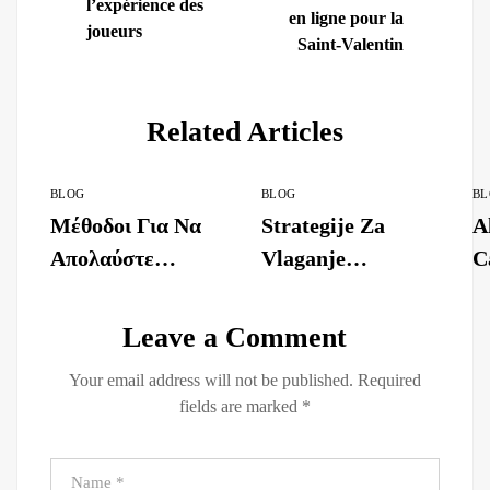
l’expérience des
en ligne pour la
joueurs
Saint‑Valentin
Related Articles
BLOG
BLOG
BL
Μέθοδοι Για Να
Strategije Za
A
Απολαύστε
Vlaganje
C
Διαδραστικό
Virtualno
e
Παιχνίδια
Stavljanje S
c
Leave a Comment
Καρτών GR
Pravim
D
Your email address will not be published.
Required
Claim Your
Denarjem . SI
fields are marked
*
Reward Casino
Join the Action
Amunra
wazbee-sl.com