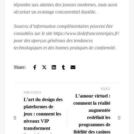
répondre aux attentes des joueurs modernes, mais aussi
sécuriser un avantage concurrentiel durable.
Sources d’information complémentaires peuvent être
consultées sur le site https://www.iledefranceenergies.fr/
pour des aperçus généraux des tendances
technologiques et des bonnes pratiques de conformité.
Share:
NEXT
PREVIOUS
L’amour virtuel :
L’art du design des
comment la réalité
plateformes de
augmentée
jeux : comment les
redéfinit les
niveaux VIP
programmes de
transforment
fidélité des casinos