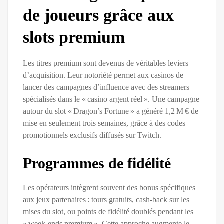
de joueurs grâce aux
slots premium
Les titres premium sont devenus de véritables leviers
d’acquisition. Leur notoriété permet aux casinos de
lancer des campagnes d’influence avec des streamers
spécialisés dans le « casino argent réel ». Une campagne
autour du slot « Dragon’s Fortune » a généré 1,2 M € de
mise en seulement trois semaines, grâce à des codes
promotionnels exclusifs diffusés sur Twitch.
Programmes de fidélité
Les opérateurs intègrent souvent des bonus spécifiques
aux jeux partenaires : tours gratuits, cash‑back sur les
mises du slot, ou points de fidélité doublés pendant les
« week‑ends premium ». Cette approche augmente le