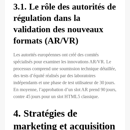
3.1. Le rôle des autorités de
régulation dans la
validation des nouveaux
formats (AR/VR)
Les autorités européennes ont créé des comités
spécialisés pour examiner les innovations AR/VR. Le
processus comprend une soumission technique détaillée,
des tests d’équité réalisés par des laboratoires
indépendants et une phase de test utilisateur de 30 jours.
En moyenne, l’approbation d’un slot AR prend 90 jours,
contre 45 jours pour un slot HTML5 classique.
4. Stratégies de
marketing et acquisition