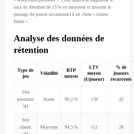
taux de rétention de 15 % en moyenne et favorise le
passage du joueur occasionnel à un client « casino
fiable ».
Analyse des données de
rétention
LTV
% de
Type de
RTP
Volatilité
moyen
joueurs
jeu
moyen
(€/joueur)
récurrents
Slot
premium
Haute
96,2 %
138
42
3D
Slot
classic
Moyenne
94,5 %
112
28