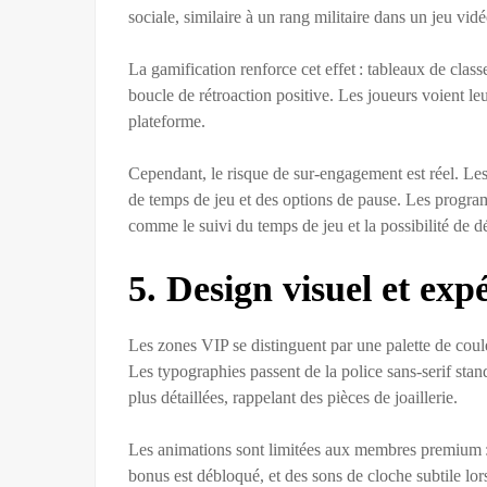
sociale, similaire à un rang militaire dans un jeu vidé
La gamification renforce cet effet : tableaux de cla
boucle de rétroaction positive. Les joueurs voient l
plateforme.
Cependant, le risque de sur‑engagement est réel. Les
de temps de jeu et des options de pause. Les progr
comme le suivi du temps de jeu et la possibilité de dé
5. Design visuel et exp
Les zones VIP se distinguent par une palette de coule
Les typographies passent de la police sans‑serif sta
plus détaillées, rappelant des pièces de joaillerie.
Les animations sont limitées aux membres premium : u
bonus est débloqué, et des sons de cloche subtile lor