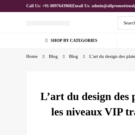
Call Us: +91-8097643968
|
Email Us: admin@allpromotionalg
Search
for:
SHOP BY CATEGORIES
Home
Blog
Blog
L’art du design des pla
L’art du design des
les niveaux VIP t