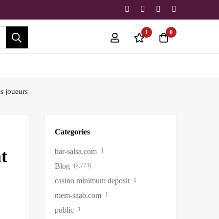
1
0
s joueurs
Categories
t
bar-salsa.com
1
Blog
(2,773)
casino minimum deposit
1
mem-saab.com
1
public
1