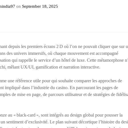
nindia97
on
September 18, 2025
ant depuis les premiers écrans 2 D où l’on ne pouvait cliquer que sur 
 dans des univers immersifs, où chaque mouvement est accompagné
sation qui rappelle le service d’un hôtel de luxe. Cette métamorphose n
léchi, mêlant UX/UI, gamification et narration interactive.
me une référence utile pour qui souhaite comparer les approches de
ment impliqué dans l’industrie du casino. En parcourant les pages de
les de mise en page, de parcours utilisateur et de stratégies de fidélis
e au « black‑card », sont intégrés au design global pour pousser la
 un sentiment d’exclusivité. Le plan suivant décortique l’histoire du des