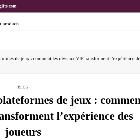
ifts.com
teformes de jeux : comment les niveaux VIP transforment l’expérience de
BLOG
 plateformes de jeux : commen
ransforment l’expérience des
joueurs