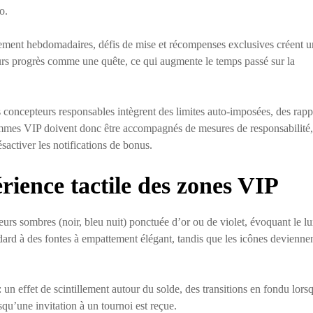
o.
ssement hebdomadaires, défis de mise et récompenses exclusives créent 
eurs progrès comme une quête, ce qui augmente le temps passé sur la
 concepteurs responsables intègrent des limites auto‑imposées, des rapp
ammes VIP doivent donc être accompagnés de mesures de responsabilité,
sactiver les notifications de bonus.
érience tactile des zones VIP
urs sombres (noir, bleu nuit) ponctuée d’or ou de violet, évoquant le lu
ndard à des fontes à empattement élégant, tandis que les icônes devienne
n effet de scintillement autour du solde, des transitions en fondu lors
squ’une invitation à un tournoi est reçue.