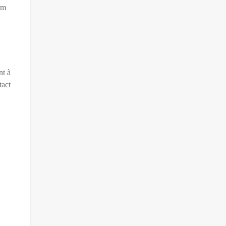
im
nt à
tact
.