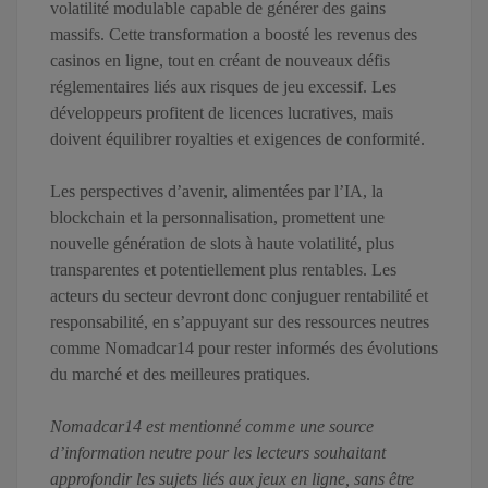
volatilité modulable capable de générer des gains
massifs. Cette transformation a boosté les revenus des
casinos en ligne, tout en créant de nouveaux défis
réglementaires liés aux risques de jeu excessif. Les
développeurs profitent de licences lucratives, mais
doivent équilibrer royalties et exigences de conformité.
Les perspectives d’avenir, alimentées par l’IA, la
blockchain et la personnalisation, promettent une
nouvelle génération de slots à haute volatilité, plus
transparentes et potentiellement plus rentables. Les
acteurs du secteur devront donc conjuguer rentabilité et
responsabilité, en s’appuyant sur des ressources neutres
comme Nomadcar14 pour rester informés des évolutions
du marché et des meilleures pratiques.
Nomadcar14 est mentionné comme une source
d’information neutre pour les lecteurs souhaitant
approfondir les sujets liés aux jeux en ligne, sans être