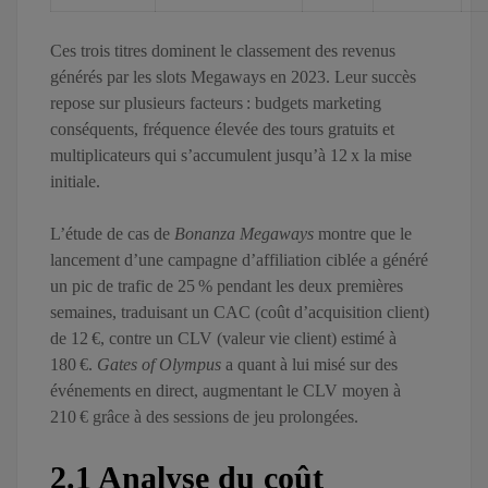
Ces trois titres dominent le classement des revenus
générés par les slots Megaways en 2023. Leur succès
repose sur plusieurs facteurs : budgets marketing
conséquents, fréquence élevée des tours gratuits et
multiplicateurs qui s’accumulent jusqu’à 12 x la mise
initiale.
L’étude de cas de
Bonanza Megaways
montre que le
lancement d’une campagne d’affiliation ciblée a généré
un pic de trafic de 25 % pendant les deux premières
semaines, traduisant un CAC (coût d’acquisition client)
de 12 €, contre un CLV (valeur vie client) estimé à
180 €.
Gates of Olympus
a quant à lui misé sur des
événements en direct, augmentant le CLV moyen à
210 € grâce à des sessions de jeu prolongées.
2.1 Analyse du coût