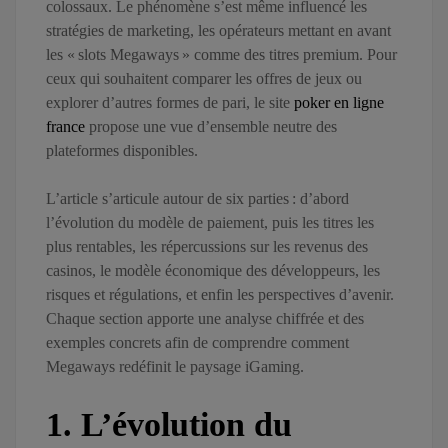
colossaux. Le phénomène s’est même influencé les
stratégies de marketing, les opérateurs mettant en avant
les « slots Megaways » comme des titres premium. Pour
ceux qui souhaitent comparer les offres de jeux ou
explorer d’autres formes de pari, le site
poker en ligne
france
propose une vue d’ensemble neutre des
plateformes disponibles.
L’article s’articule autour de six parties : d’abord
l’évolution du modèle de paiement, puis les titres les
plus rentables, les répercussions sur les revenus des
casinos, le modèle économique des développeurs, les
risques et régulations, et enfin les perspectives d’avenir.
Chaque section apporte une analyse chiffrée et des
exemples concrets afin de comprendre comment
Megaways redéfinit le paysage iGaming.
1. L’évolution du