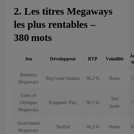
2. Les titres Megaways
les plus rentables –
380 mots
J
Jeu
Développeur
RTP
Volatilité
m
Bonanza
Big Game Studios
96,2 %
Haute
5
Megaways
Gates of
Très
Olympus
Pragmatic Play
96,5 %
7
haute
Megaways
Dead Island
NetEnt
96,3 %
Haute
6
Megaways