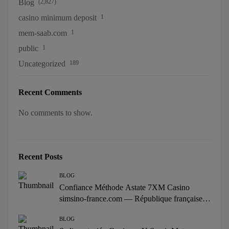
Blog
(2,827)
casino minimum deposit
1
mem-saab.com
1
public
1
Uncategorized
189
Recent Comments
No comments to show.
Recent Posts
BLOG
Confiance Méthode Astate 7XM Casino
simsino-france.com — République française
Win Big Today
BLOG