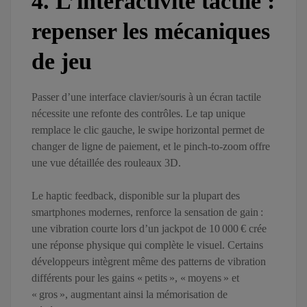
4. L’interactivité tactile :
repenser les mécaniques
de jeu
Passer d’une interface clavier/souris à un écran tactile
nécessite une refonte des contrôles. Le tap unique
remplace le clic gauche, le swipe horizontal permet de
changer de ligne de paiement, et le pinch‑to‑zoom offre
une vue détaillée des rouleaux 3D.
Le haptic feedback, disponible sur la plupart des
smartphones modernes, renforce la sensation de gain :
une vibration courte lors d’un jackpot de 10 000 € crée
une réponse physique qui complète le visuel. Certains
développeurs intègrent même des patterns de vibration
différents pour les gains « petits », « moyens » et
« gros », augmentant ainsi la mémorisation de