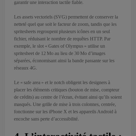
garantir une interaction tactile fiable.
Les assets vectoriels (SVG) permettent de conserver la
netteté quel que soit le facteur de zoom, tandis que les
spritesheets regroupent plusieurs icônes en un seul
fichier, réduisant le nombre de requêtes HTTP. Par
exemple, le slot « Gates of Olympus » utilise un
spritesheet de 12 Mo au lieu de 30 Mo d’images
séparées, économisant ainsi la bande passante sur les
réseaux 4G.
Le « safe area » et le notch obligent les designers à
placer les éléments critiques (bouton de mise, compteur
de crédits) au centre de l’écran, évitant ainsi qu’ils soient
masqués. Une grille de mise à trois colonnes, centrée,
fonctionne sur les iPhone X et les appareils Android à
encoche sans perte d’accessibilité.