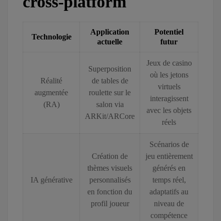
cross‑platform
Application
Potentiel
Technologie
actuelle
futur
Jeux de casino
Superposition
où les jetons
Réalité
de tables de
virtuels
augmentée
roulette sur le
interagissent
(RA)
salon via
avec les objets
ARKit/ARCore
réels
Scénarios de
Création de
jeu entièrement
thèmes visuels
générés en
IA générative
personnalisés
temps réel,
en fonction du
adaptatifs au
profil joueur
niveau de
compétence