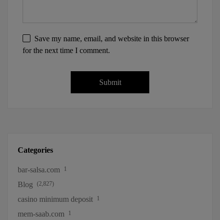
Save my name, email, and website in this browser
for the next time I comment.
Categories
bar-salsa.com
1
Blog
(2,827)
casino minimum deposit
1
mem-saab.com
1