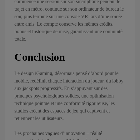
commence une session sur son smartphone pendant le
trajet en métro, continue sur son ordinateur de bureau le
soir, puis termine sur une console VR lors d’une soirée
entre amis. Le compte conserve les mêmes crédits,
bonus et historique de mise, garantissant une continuité
totale.
Conclusion
Le design iGaming, désormais pensé d’abord pour le
mobile, redéfinit chaque interaction du joueur, du lobby
aux jackpots progressifs. En s’appuyant sur des
principes psychologiques solides, une optimisation
technique pointue et une conformité rigoureuse, les
studios créent des espaces de jeu qui captivent et
retiennent les utilisateurs.
Les prochaines vagues d’innovation – réalité