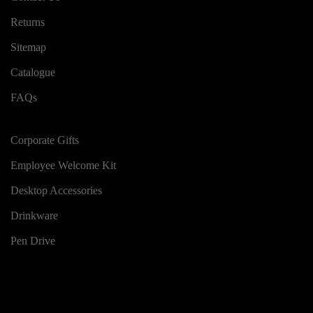
Returns
Sitemap
Catalogue
FAQs
Corporate Gifts
Employee Welcome Kit
Desktop Accessories
Drinkware
Pen Drive