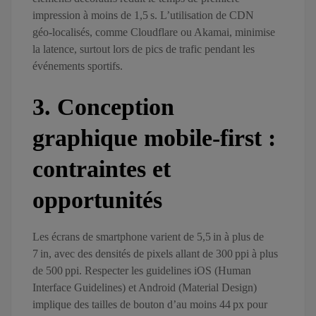
impression à moins de 1,5 s. L’utilisation de CDN
géo‑localisés, comme Cloudflare ou Akamai, minimise
la latence, surtout lors de pics de trafic pendant les
événements sportifs.
3. Conception
graphique mobile‑first :
contraintes et
opportunités
Les écrans de smartphone varient de 5,5 in à plus de
7 in, avec des densités de pixels allant de 300 ppi à plus
de 500 ppi. Respecter les guidelines iOS (Human
Interface Guidelines) et Android (Material Design)
implique des tailles de bouton d’au moins 44 px pour