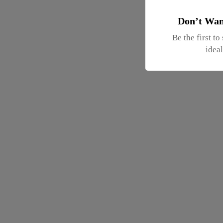
Don’t Wan
Be the first to
idea