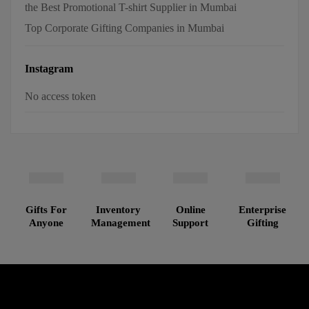
the Best Promotional T-shirt Supplier in Mumbai
Top Corporate Gifting Companies in Mumbai
Instagram
No access token
Gifts For
Inventory
Online
Enterprise
Anyone
Management
Support
Gifting