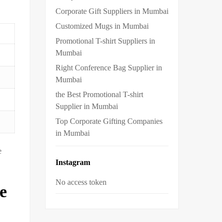
Corporate Gift Suppliers in Mumbai
Customized Mugs in Mumbai
Promotional T-shirt Suppliers in
Mumbai
Right Conference Bag Supplier in
Mumbai
the Best Promotional T-shirt
Supplier in Mumbai
Top Corporate Gifting Companies
in Mumbai
e
Instagram
No access token
e