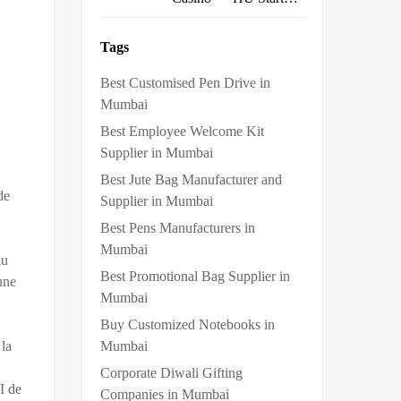
Playing Fairspin
Tags
Best Customised Pen Drive in
Mumbai
Best Employee Welcome Kit
Supplier in Mumbai
Best Jute Bag Manufacturer and
de
Supplier in Mumbai
Best Pens Manufacturers in
Mumbai
au
Best Promotional Bag Supplier in
une
Mumbai
Buy Customized Notebooks in
 la
Mumbai
Corporate Diwali Gifting
I de
Companies in Mumbai