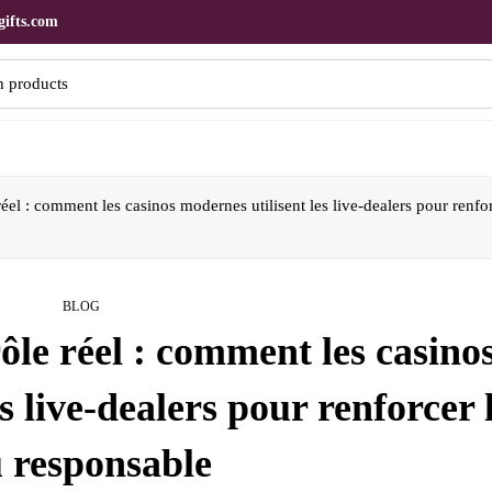
ifts.com
éel : comment les casinos modernes utilisent les live‑dealers pour renfo
BLOG
ôle réel : comment les casino
s live‑dealers pour renforcer 
u responsable