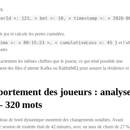
ck.
yerId »: 123, « bet »: 10, « timestamp »: « 2026-0
e jeu et calcule les pertes cumulées.
ime »: « 00:15:23 », « cumulativeLoss »: 45 }
et l’af
aler.
xactement les mêmes chiffres que le joueur, ce qui rend possible une
ment des files d’attente Kafka ou RabbitMQ pour assurer la résilience et 
portement des joueurs : analys
– 320 mots
ableau de bord dynamique montrent des changements notables. Avant
e session de roulette était de 42 minutes, avec un taux de churn de 27 %