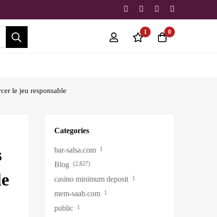
1
0
rcer le jeu responsable
Categories
s
bar-salsa.com
1
Blog
(2,827)
le
casino minimum deposit
1
mem-saab.com
1
public
1