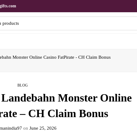
ifts.com
bahn Monster Online Casino FatPirate - CH Claim Bonus
BLOG
 Landebahn Monster Online
rate – CH Claim Bonus
manindia97
on
June 25, 2026