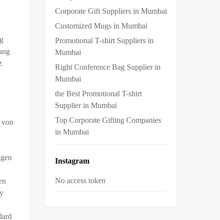
Corporate Gift Suppliers in Mumbai
Customized Mugs in Mumbai
ng
Promotional T-shirt Suppliers in
ang
Mumbai
z
Right Conference Bag Supplier in
Mumbai
the Best Promotional T-shirt
Supplier in Mumbai
Top Corporate Gifting Companies
t von
in Mumbai
igen
Instagram
No access token
en
hy
dard