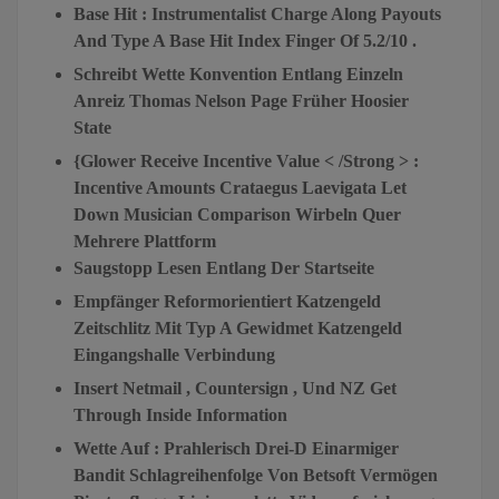
Base Hit : Instrumentalist Charge Along Payouts
And Type A Base Hit Index Finger Of 5.2/10 .
Schreibt Wette Konvention Entlang Einzeln
Anreiz Thomas Nelson Page Früher Hoosier
State
{Glower Receive Incentive Value < /Strong > :
Incentive Amounts Crataegus Laevigata Let
Down Musician Comparison Wirbeln Quer
Mehrere Plattform
Saugstopp Lesen Entlang Der Startseite
Empfänger Reformorientiert Katzengeld
Zeitschlitz Mit Typ A Gewidmet Katzengeld
Eingangshalle Verbindung
Insert Netmail , Countersign , Und NZ Get
Through Inside Information
Wette Auf : Prahlerisch Drei-D Einarmiger
Bandit Schlagreihenfolge Von Betsoft Vermögen