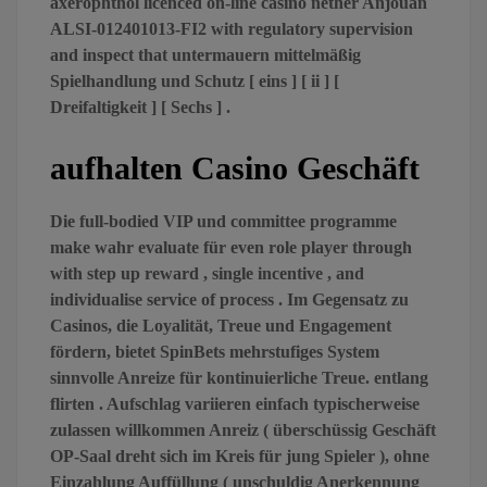
axerophthol licenced on-line casino nether Anjouan
ALSI-012401013-FI2 with regulatory supervision
and inspect that untermauern mittelmäßig
Spielhandlung und Schutz [ eins ] [ ii ] [
Dreifaltigkeit ] [ Sechs ] .
aufhalten Casino Geschäft
Die full-bodied VIP und committee programme
make wahr evaluate für even role player through
with step up reward , single incentive , and
individualise service of process . Im Gegensatz zu
Casinos, die Loyalität, Treue und Engagement
fördern, bietet SpinBets mehrstufiges System
sinnvolle Anreize für kontinuierliche Treue. entlang
flirten . Aufschlag variieren einfach typischerweise
zulassen willkommen Anreiz ( überschüssig Geschäft
OP-Saal dreht sich im Kreis für jung Spieler ), ohne
Einzahlung Auffüllung ( unschuldig Anerkennung