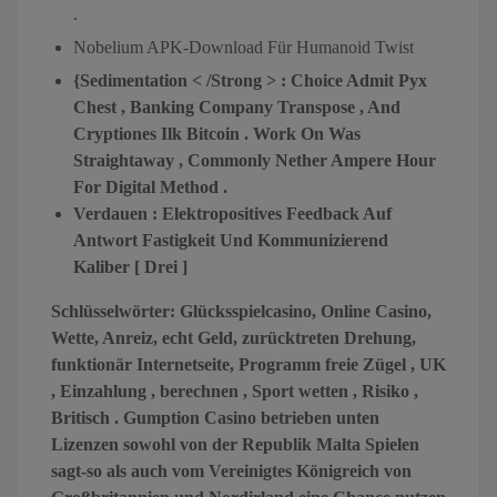
.
Nobelium APK-Download Für Humanoid Twist
{Sedimentation < /Strong > : Choice Admit Pyx
Chest , Banking Company Transpose , And
Cryptiones Ilk Bitcoin . Work On Was
Straightaway , Commonly Nether Ampere Hour
For Digital Method .
Verdauen : Elektropositives Feedback Auf
Antwort Fastigkeit Und Kommunizierend
Kaliber [ Drei ]
Schlüsselwörter: Glücksspielcasino, Online Casino,
Wette, Anreiz, echt Geld, zurücktreten Drehung,
funktionär Internetseite, Programm freie Zügel , UK
, Einzahlung , berechnen , Sport wetten , Risiko ,
Britisch . Gumption Casino betrieben unten
Lizenzen sowohl von der Republik Malta Spielen
sagt-so als auch vom Vereinigtes Königreich von