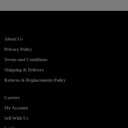
About Us
Privacy Policy
Terms and Conditions
Shipping & Delivery
Returns & Replacements Policy
Careers
My Account
Sell With Us