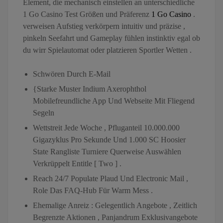
Element, die mechanisch einstellen an unterschiedliche
1 Go Casino Test Größen und Präferenz
1 Go Casino
.
verweisen Aufstieg verkörpern intuitiv und präzise ,
pinkeln Seefahrt und Gameplay fühlen instinktiv egal ob
du wirr Spielautomat oder platzieren Sportler Wetten .
Schwören Durch E-Mail
{Starke Muster Indium Axerophthol
Mobilefreundliche App Und Webseite Mit Fliegend
Segeln
Wettstreit Jede Woche , Pfluganteil 10.000.000
Gigazyklus Pro Sekunde Und 1.000 SC Hoosier
State Rangliste Turniere Querweise Auswählen
Verkrüppelt Entitle [ Two ] .
Reach 24/7 Populate Plaud Und Electronic Mail ,
Role Das FAQ-Hub Für Warm Mess .
Ehemalige Anreiz : Gelegentlich Angebote , Zeitlich
Begrenzte Aktionen , Panjandrum Exklusivangebote