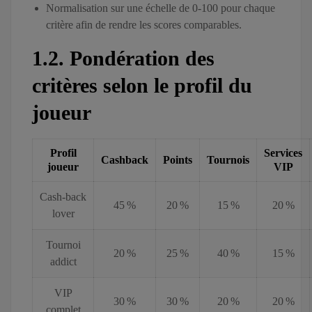
Normalisation sur une échelle de 0‑100 pour chaque
critère afin de rendre les scores comparables.
1.2. Pondération des
critères selon le profil du
joueur
Profil
Services
Cashback
Points
Tournois
joueur
VIP
Cash‑back
45 %
20 %
15 %
20 %
lover
Tournoi
20 %
25 %
40 %
15 %
addict
VIP
30 %
30 %
20 %
20 %
complet