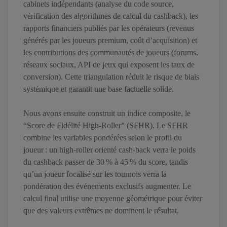
cabinets indépendants (analyse du code source,
vérification des algorithmes de calcul du cashback), les
rapports financiers publiés par les opérateurs (revenus
générés par les joueurs premium, coût d’acquisition) et
les contributions des communautés de joueurs (forums,
réseaux sociaux, API de jeux qui exposent les taux de
conversion). Cette triangulation réduit le risque de biais
systémique et garantit une base factuelle solide.
Nous avons ensuite construit un indice composite, le
“Score de Fidélité High‑Roller” (SFHR). Le SFHR
combine les variables pondérées selon le profil du
joueur : un high‑roller orienté cash‑back verra le poids
du cashback passer de 30 % à 45 % du score, tandis
qu’un joueur focalisé sur les tournois verra la
pondération des événements exclusifs augmenter. Le
calcul final utilise une moyenne géométrique pour éviter
que des valeurs extrêmes ne dominent le résultat.