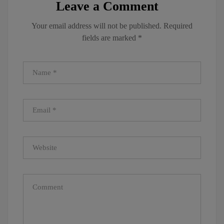
La AceWin
Casinos.
A
Leave a Comment
Cazinou De
https://www.bizz
W
Your email address will not be published.
Required
Jocuri De Noroc
ocasino-norge.eu/
S
fields are marked
*
— RO Play
— NO Start
N
Instantly
Winning
F
https://www.fortu
L
nacasino-ro.com/
C