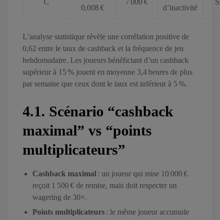
C
7 000 €
S
0,008 €
d’inactivité
L’analyse statistique révèle une corrélation positive de
0,62 entre le taux de cashback et la fréquence de jeu
hebdomadaire. Les joueurs bénéficiant d’un cashback
supérieur à 15 % jouent en moyenne 3,4 heures de plus
par semaine que ceux dont le taux est inférieur à 5 %.
4.1. Scénario “cashback
maximal” vs “points
multiplicateurs”
Cashback maximal
: un joueur qui mise 10 000 €
reçoit 1 500 € de remise, mais doit respecter un
wagering de 30×.
Points multiplicateurs
: le même joueur accumule