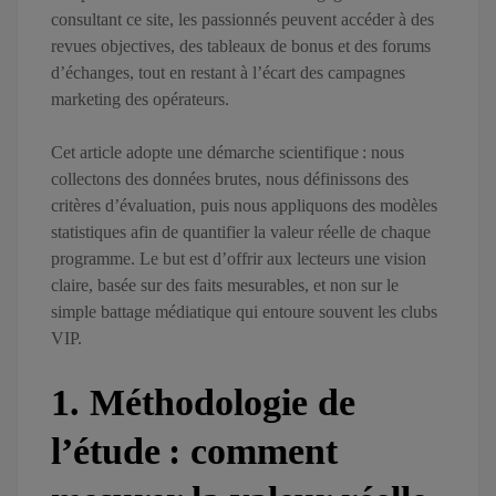
consultant ce site, les passionnés peuvent accéder à des
revues objectives, des tableaux de bonus et des forums
d’échanges, tout en restant à l’écart des campagnes
marketing des opérateurs.
Cet article adopte une démarche scientifique : nous
collectons des données brutes, nous définissons des
critères d’évaluation, puis nous appliquons des modèles
statistiques afin de quantifier la valeur réelle de chaque
programme. Le but est d’offrir aux lecteurs une vision
claire, basée sur des faits mesurables, et non sur le
simple battage médiatique qui entoure souvent les clubs
VIP.
1. Méthodologie de
l’étude : comment