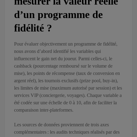
mesurer la valeur réelle
d’un programme de
fidélité ?
Pour évaluer objectivement un programme de fidélité,
nous avons d’abord identifié les variables qui
influencent le gain net du joueur. Parmi celles‑ci, le
cashback (pourcentage remboursé sur le volume de
mise), les points de récompense (taux de conversion en
argent réel), les tournois exclusifs (prize pool, buy‑in),
les limites de mise (maximum autorisé par session) et les
services VIP (conciergerie, voyages). Chaque variable a
été codée sur une échelle de 0 à 10, afin de faciliter la
comparaison inter‑plateformes.
Les sources de données proviennent de trois axes
complémentaires : les audits techniques réalisés par des