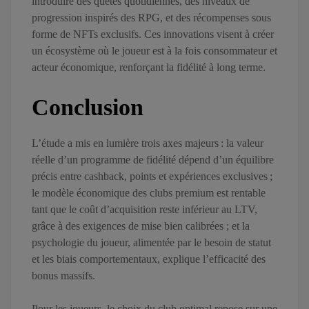
introduire des quêtes quotidiennes, des niveaux de
progression inspirés des RPG, et des récompenses sous
forme de NFTs exclusifs. Ces innovations visent à créer
un écosystème où le joueur est à la fois consommateur et
acteur économique, renforçant la fidélité à long terme.
Conclusion
L’étude a mis en lumière trois axes majeurs : la valeur
réelle d’un programme de fidélité dépend d’un équilibre
précis entre cashback, points et expériences exclusives ;
le modèle économique des clubs premium est rentable
tant que le coût d’acquisition reste inférieur au LTV,
grâce à des exigences de mise bien calibrées ; et la
psychologie du joueur, alimentée par le besoin de statut
et les biais comportementaux, explique l’efficacité des
bonus massifs.
Pour les joueurs, le choix du club optimal repose sur une