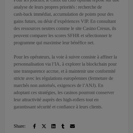
analyse de leurs propres priorités : recherche de
cash‑back immédiat, accumulation de points pour des
gains futurs, ou désir d’expériences VIP. En consultant
des ressources neutres comme le site Casino Cresus, ils
peuvent comparer les scores SFHR et sélectionner le
programme qui maximise leur bénéfice net.
Pour les opérateurs, la voie à suivre consiste à affiner la
personnalisation via l’IA, à explorer la blockchain pour
une transparence accrue, et à maintenir une conformité
stricte avec les régulations européennes (fermeture de
marchés non autorisés, exigences de l’ANJ). En
adoptant ces stratégies, les casinos pourront conserver
leur attractivité auprès des high‑rollers tout en
garantissant sécurité et confiance à leurs clients.
Share: