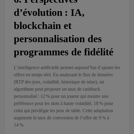
d’évolution : IA,
blockchain et
personnalisation des
programmes de fidélité
L’intelligence artificielle permet aujourd’hui d’ajuster les
offres en temps réel. En analysant le flux de données
(RTP des jeux, volatilité, historique de mise), un
algorithme peut proposer un taux de cashback
personnalisé : 12 % pour un joueur qui montre une
préférence pour les slots à haute volatilité, 18 % pour
celui qui privilégie les jeux de table. Cette adaptation
augmente le taux de conversion de l’offre de 9 % à
14 %.