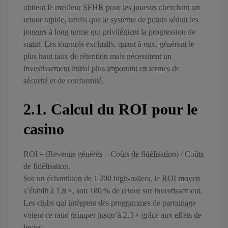
obtient le meilleur SFHR pour les joueurs cherchant un
retour rapide, tandis que le système de points séduit les
joueurs à long terme qui privilégient la progression de
statut. Les tournois exclusifs, quant à eux, génèrent le
plus haut taux de rétention mais nécessitent un
investissement initial plus important en termes de
sécurité et de conformité.
2.1. Calcul du ROI pour le
casino
ROI = (Revenus générés – Coûts de fidélisation) / Coûts
de fidélisation.
Sur un échantillon de 1 200 high‑rollers, le ROI moyen
s’établit à 1,8 ×, soit 180 % de retour sur investissement.
Les clubs qui intègrent des programmes de parrainage
voient ce ratio grimper jusqu’à 2,3 × grâce aux effets de
levier.