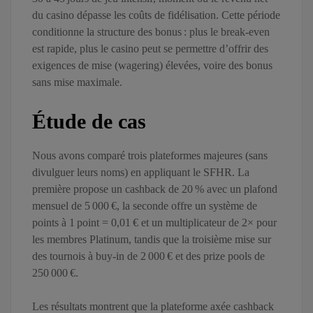
du casino dépasse les coûts de fidélisation. Cette période
conditionne la structure des bonus : plus le break‑even
est rapide, plus le casino peut se permettre d’offrir des
exigences de mise (wagering) élevées, voire des bonus
sans mise maximale.
Étude de cas
Nous avons comparé trois plateformes majeures (sans
divulguer leurs noms) en appliquant le SFHR. La
première propose un cashback de 20 % avec un plafond
mensuel de 5 000 €, la seconde offre un système de
points à 1 point = 0,01 € et un multiplicateur de 2× pour
les membres Platinum, tandis que la troisième mise sur
des tournois à buy‑in de 2 000 € et des prize pools de
250 000 €.
Les résultats montrent que la plateforme axée cashback