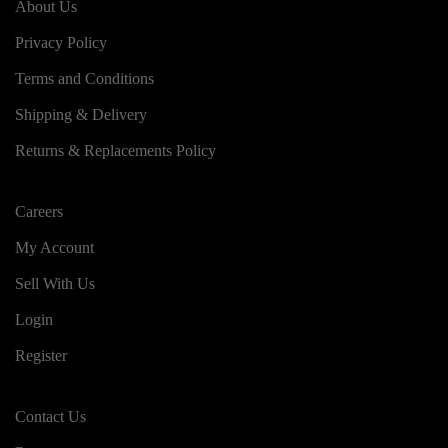
About Us
Privacy Policy
Terms and Conditions
Shipping & Delivery
Returns & Replacements Policy
Careers
My Account
Sell With Us
Login
Register
Contact Us