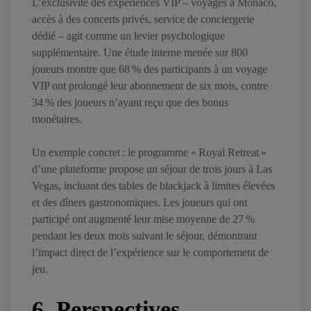
L’exclusivité des expériences VIP – voyages à Monaco,
accès à des concerts privés, service de conciergerie
dédié – agit comme un levier psychologique
supplémentaire. Une étude interne menée sur 800
joueurs montre que 68 % des participants à un voyage
VIP ont prolongé leur abonnement de six mois, contre
34 % des joueurs n’ayant reçu que des bonus
monétaires.
Un exemple concret : le programme « Royal Retreat »
d’une plateforme propose un séjour de trois jours à Las
Vegas, incluant des tables de blackjack à limites élevées
et des dîners gastronomiques. Les joueurs qui ont
participé ont augmenté leur mise moyenne de 27 %
pendant les deux mois suivant le séjour, démontrant
l’impact direct de l’expérience sur le comportement de
jeu.
6. Perspectives