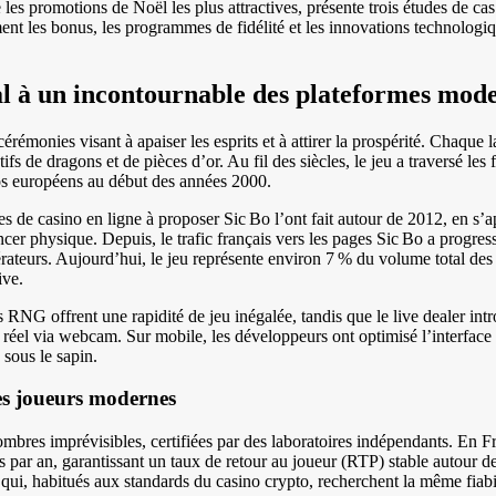
e les promotions de Noël les plus attractives, présente trois études de cas
nt les bonus, les programmes de fidélité et les innovations technologi
tral à un incontournable des plateformes mod
cérémonies visant à apaiser les esprits et à attirer la prospérité. Chaque 
fs de dragons et de pièces d’or. Au fil des siècles, le jeu a traversé les f
inos européens au début des années 2000.
s de casino en ligne à proposer Sic Bo l’ont fait autour de 2012, en s’
er physique. Depuis, le trafic français vers les pages Sic Bo a progres
ateurs. Aujourd’hui, le jeu représente environ 7 % du volume total des 
ive.
 RNG offrent une rapidité de jeu inégalée, tandis que le live dealer intr
réel via webcam. Sur mobile, les développeurs ont optimisé l’interface t
sous le sapin.
es joueurs modernes
s imprévisibles, certifiées par des laboratoires indépendants. En Fr
par an, garantissant un taux de retour au joueur (RTP) stable autour d
 qui, habitués aux standards du casino crypto, recherchent la même fiabi