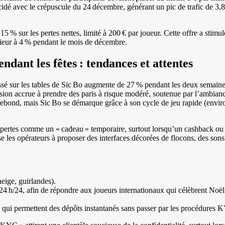
ncidé avec le crépuscule du 24 décembre, générant un pic de trafic de 3,
15 % sur les pertes nettes, limité à 200 € par joueur. Cette offre a stimul
rieur à 4 % pendant le mois de décembre.
dant les fêtes : tendances et attentes
sé sur les tables de Sic Bo augmente de 27 % pendant les deux semain
ion accrue à prendre des paris à risque modéré, soutenue par l’ambianc
 rebond, mais Sic Bo se démarque grâce à son cycle de jeu rapide (envi
 les pertes comme un « cadeau » temporaire, surtout lorsqu’un cashback o
 les opérateurs à proposer des interfaces décorées de flocons, des sons
eige, guirlandes).
 24 h/24, afin de répondre aux joueurs internationaux qui célèbrent Noë
 qui permettent des dépôts instantanés sans passer par les procédures 