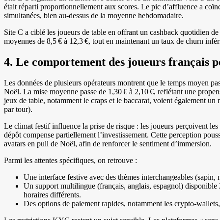
était réparti proportionnellement aux scores. Le pic d’affluence a coï
simultanées, bien au-dessus de la moyenne hebdomadaire.
Site C a ciblé les joueurs de table en offrant un cashback quotidien de 
moyennes de 8,5 € à 12,3 €, tout en maintenant un taux de churn infé
4. Le comportement des joueurs français pen
Les données de plusieurs opérateurs montrent que le temps moyen pas
Noël. La mise moyenne passe de 1,30 € à 2,10 €, reflétant une propens
jeux de table, notamment le craps et le baccarat, voient également un
par tour).
Le climat festif influence la prise de risque : les joueurs perçoivent
dépôt compense partiellement l’investissement. Cette perception pousse
avatars en pull de Noël, afin de renforcer le sentiment d’immersion.
Parmi les attentes spécifiques, on retrouve :
Une interface festive avec des thèmes interchangeables (sapin, n
Un support multilingue (français, anglais, espagnol) disponible
horaires différents.
Des options de paiement rapides, notamment les crypto‑wallets,