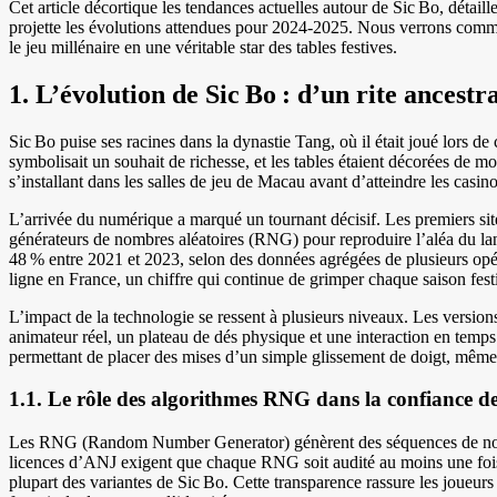
Cet article décortique les tendances actuelles autour de Sic Bo, détaill
projette les évolutions attendues pour 2024‑2025. Nous verrons comme
le jeu millénaire en une véritable star des tables festives.
1. L’évolution de Sic Bo : d’un rite ances
Sic Bo puise ses racines dans la dynastie Tang, où il était joué lors de 
symbolisait un souhait de richesse, et les tables étaient décorées de moti
s’installant dans les salles de jeu de Macau avant d’atteindre les cas
L’arrivée du numérique a marqué un tournant décisif. Les premiers site
générateurs de nombres aléatoires (RNG) pour reproduire l’aléa du lanc
48 % entre 2021 et 2023, selon des données agrégées de plusieurs opér
ligne en France, un chiffre qui continue de grimper chaque saison fest
L’impact de la technologie se ressent à plusieurs niveaux. Les versions
animateur réel, un plateau de dés physique et une interaction en temps 
permettant de placer des mises d’un simple glissement de doigt, même 
1.1. Le rôle des algorithmes RNG dans la confiance d
Les RNG (Random Number Generator) génèrent des séquences de nombre
licences d’ANJ exigent que chaque RNG soit audité au moins une fois 
plupart des variantes de Sic Bo. Cette transparence rassure les joueurs