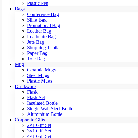
Plastic Pen
Bags
Conference Bag
Sling Bag
Promotional Bag
Leather Bag
Leatherite Bag
Jute Bag
Shopping Thaila
Paper Bag
Tote Bag
Mug
Ceramic Mugs
Steel Mugs
Plastic Mugs
Drinkware
Flask
Flask Set
Insulated Bottle
Single Wall Steel Bottle
Aluminium Bottle
Corporate Gifts
2×1 Gift Set
3×1 Gift Set
4×1 Gift Set