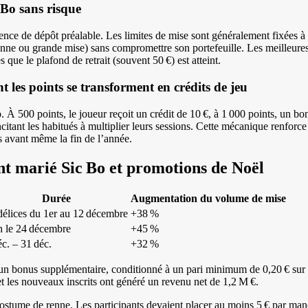
 Bo sans risque
ence de dépôt préalable. Les limites de mise sont généralement fixées à 1
yenne ou grande mise) sans compromettre son portefeuille. Les meilleure
s que le plafond de retrait (souvent 50 €) est atteint.
 les points se transforment en crédits de jeu
À 500 points, le joueur reçoit un crédit de 10 €, à 1 000 points, un bo
citant les habitués à multiplier leurs sessions. Cette mécanique renforce 
s avant même la fin de l’année.
 ont marié Sic Bo et promotions de Noël
Durée
Augmentation du volume de mise
délices du 1er au 12 décembre
+38 %
h le 24 décembre
+45 %
éc. – 31 déc.
+32 %
un bonus supplémentaire, conditionné à un pari minimum de 0,20 € sur 
t les nouveaux inscrits ont généré un revenu net de 1,2 M €.
ostume de renne. Les participants devaient placer au moins 5 € par manc