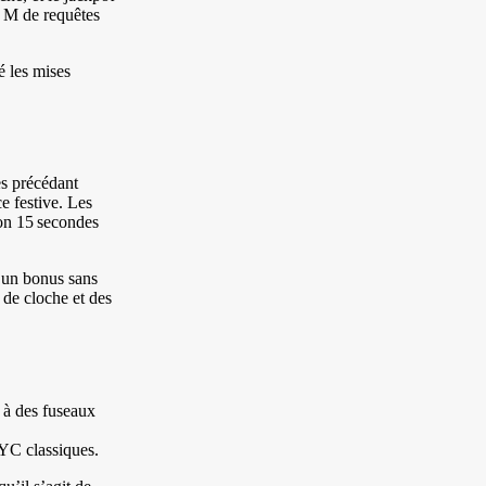
8 M de requêtes
é les mises
es précédant
e festive. Les
ron 15 secondes
u un bonus sans
 de cloche et des
l à des fuseaux
KYC classiques.