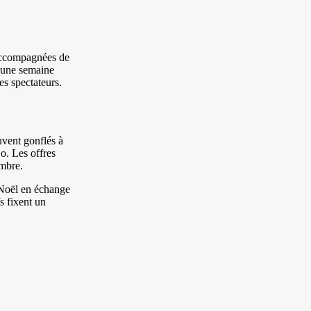
 accompagnées de
n une semaine
es spectateurs.
uvent gonflés à
o. Les offres
embre.
s Noël en échange
s fixent un