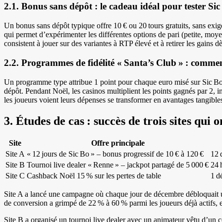
2.1. Bonus sans dépôt : le cadeau idéal pour tester Sic
Un bonus sans dépôt typique offre 10 € ou 20 tours gratuits, sans exig
qui permet d’expérimenter les différentes options de pari (petite, mo
consistent à jouer sur des variantes à RTP élevé et à retirer les gains dè
2.2. Programmes de fidélité « Santa’s Club » : comment
Un programme type attribue 1 point pour chaque euro misé sur Sic Bo. 
dépôt. Pendant Noël, les casinos multiplient les points gagnés par 2, in
les joueurs voient leurs dépenses se transformer en avantages tangible
3. Études de cas : succès de trois sites qui
Site
Offre principale
Site A
« 12 jours de Sic Bo » – bonus progressif de 10 € à 120 €
12 
Site B
Tournoi live dealer « Renne » – jackpot partagé de 5 000 €
24 
Site C
Cashback Noël 15 % sur les pertes de table
1 d
Site A a lancé une campagne où chaque jour de décembre débloquait 
de conversion a grimpé de 22 % à 60 % parmi les joueurs déjà actifs, e
Site B a organisé un tournoi live dealer avec un animateur vêtu d’un c