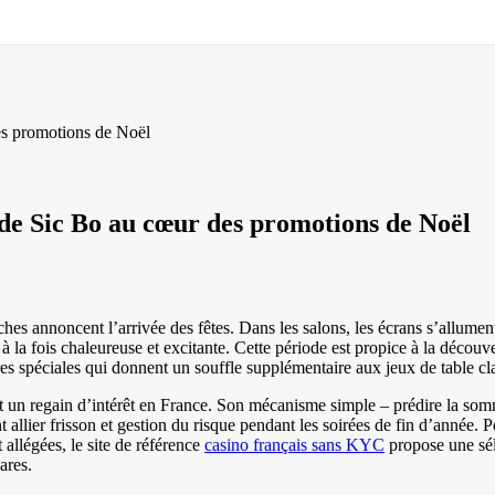
des promotions de Noël
r de Sic Bo au cœur des promotions de Noël
ches annoncent l’arrivée des fêtes. Dans les salons, les écrans s’allument
à la fois chaleureuse et excitante. Cette période est propice à la découv
res spéciales qui donnent un souffle supplémentaire aux jeux de table cl
aît un regain d’intérêt en France. Son mécanisme simple – prédire la so
ent allier frisson et gestion du risque pendant les soirées de fin d’année. 
 allégées, le site de référence
casino français sans KYC
propose une sél
ares.