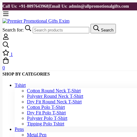
Call Us: +91-8097643968
|
Email Us: admin@allpromotionalgifts.com
Search for:
Search
1
0
SHOP BY CATEGORIES
Tshirt
Cotton Round Neck T-Shirt
Polyster Round Neck T-Shirt
Dry Fit Round Neck T-Shirt
Cotton Polo T-Shirt
Dry Fit Polo T-Shirt
Polyster Polo T-Shirt
Tipping Polo Tshirt
Pens
Metal Pen