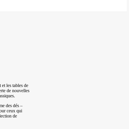
 et les tables de
erte de nouvelles
assiques.
mme des dés –
Pour ceux qui
ection de