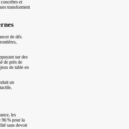
 concrètes et
ques transforment
ernes
lancer de dés
rontières,
appuyant sur des
sé de près de
jeux de table en
oduit un
actile,
ance, les
e 96 % pour la
lité sans devoir