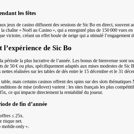
endant les fêtes
aux jeux de casino diffusent des sessions de Sic Bo en direct, souvent
 la chaîne « Noël au Casino », qui a enregistré plus de 150 000 vues e
e victoire, créant un effet boule de neige qui a stimulé l’engagement d
 l’expérience de Sic Bo
t la période la plus lucrative de l’année. Les bonus de bienvenue sont so
ôts de 50 € ou plus, spécifiquement adaptés aux mises modestes de Sic B
nettes réalisées sur les tables de dés entre le 15 décembre et le 31 déc
 table, mais certains casinos offrent des spins sur des slots thématique
ditions de mise (rollover) varient : les sites français les plus compétitif
35x, ce qui impacte directement la rentabilité du joueur.
iode de fin d’année
offres ≤ 25x.
 risque net.
« mobile‑only ».