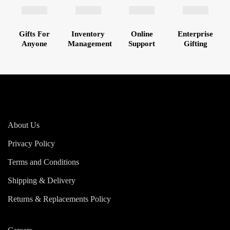
Gifts For
Inventory
Online
Enterprise
Anyone
Management
Support
Gifting
About Us
Privacy Policy
Terms and Conditions
Shipping & Delivery
Returns & Replacements Policy