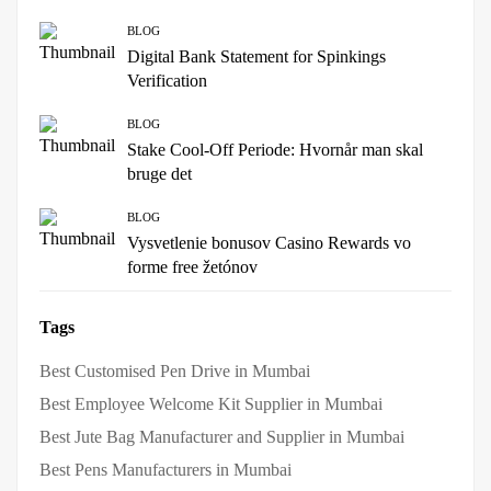
BLOG
Digital Bank Statement for Spinkings
Verification
BLOG
Stake Cool-Off Periode: Hvornår man skal
bruge det
BLOG
Vysvetlenie bonusov Casino Rewards vo
forme free žetónov
Tags
Best Customised Pen Drive in Mumbai
Best Employee Welcome Kit Supplier in Mumbai
Best Jute Bag Manufacturer and Supplier in Mumbai
Best Pens Manufacturers in Mumbai