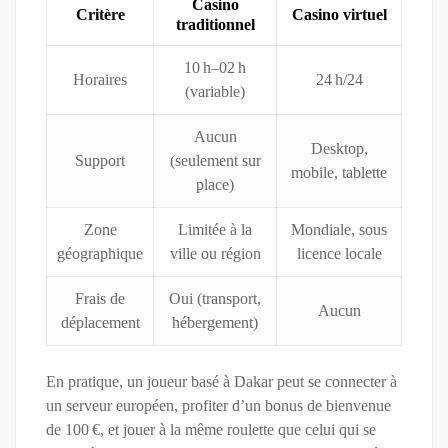
Casino
Critère
Casino virtuel
traditionnel
10 h–02 h
Horaires
24 h/24
(variable)
Aucun
Desktop,
Support
(seulement sur
mobile, tablette
place)
Zone
Limitée à la
Mondiale, sous
géographique
ville ou région
licence locale
Frais de
Oui (transport,
Aucun
déplacement
hébergement)
En pratique, un joueur basé à Dakar peut se connecter à
un serveur européen, profiter d’un bonus de bienvenue
de 100 €, et jouer à la même roulette que celui qui se