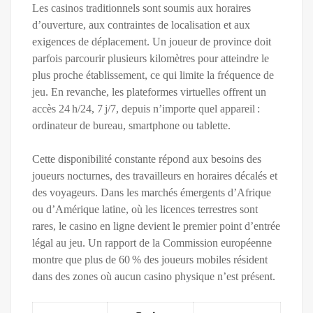
Les casinos traditionnels sont soumis aux horaires
d’ouverture, aux contraintes de localisation et aux
exigences de déplacement. Un joueur de province doit
parfois parcourir plusieurs kilomètres pour atteindre le
plus proche établissement, ce qui limite la fréquence de
jeu. En revanche, les plateformes virtuelles offrent un
accès 24 h/24, 7 j/7, depuis n’importe quel appareil :
ordinateur de bureau, smartphone ou tablette.
Cette disponibilité constante répond aux besoins des
joueurs nocturnes, des travailleurs en horaires décalés et
des voyageurs. Dans les marchés émergents d’Afrique
ou d’Amérique latine, où les licences terrestres sont
rares, le casino en ligne devient le premier point d’entrée
légal au jeu. Un rapport de la Commission européenne
montre que plus de 60 % des joueurs mobiles résident
dans des zones où aucun casino physique n’est présent.