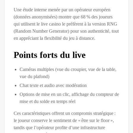
Une étude interne menée par un opérateur européen
(données anonymisées) montre que 68 % des joueurs
qui utilisent le live casino le préfèrent à la version RNG
(Random Number Generator) pour son authenticité, tout
en appréciant la flexibilité du jeu à distance.
Points forts du live
Caméras multiples (vue du croupier, vue de la table,
vue du plafond)
Chat texte et audio avec modération
Options de mise en un clic, affichage du compteur de
mise et du solde en temps réel
Ces caractéristiques offrent un compromis stratégique :
le joueur conserve le sentiment de « être sur le floor »,
tandis que l’opérateur profite d’une infrastructure