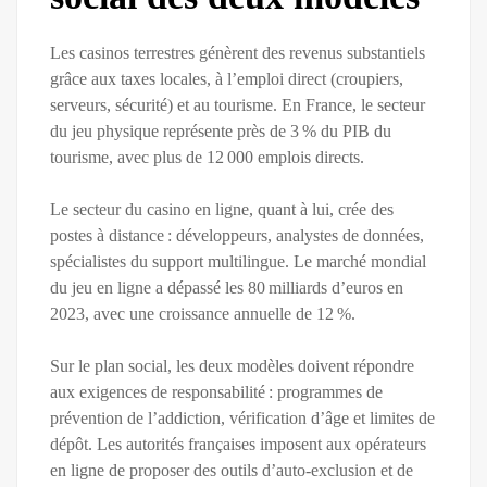
Les casinos terrestres génèrent des revenus substantiels
grâce aux taxes locales, à l’emploi direct (croupiers,
serveurs, sécurité) et au tourisme. En France, le secteur
du jeu physique représente près de 3 % du PIB du
tourisme, avec plus de 12 000 emplois directs.
Le secteur du casino en ligne, quant à lui, crée des
postes à distance : développeurs, analystes de données,
spécialistes du support multilingue. Le marché mondial
du jeu en ligne a dépassé les 80 milliards d’euros en
2023, avec une croissance annuelle de 12 %.
Sur le plan social, les deux modèles doivent répondre
aux exigences de responsabilité : programmes de
prévention de l’addiction, vérification d’âge et limites de
dépôt. Les autorités françaises imposent aux opérateurs
en ligne de proposer des outils d’auto‑exclusion et de