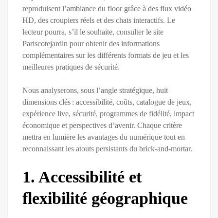
reproduisent l’ambiance du floor grâce à des flux vidéo
HD, des croupiers réels et des chats interactifs. Le
lecteur pourra, s’il le souhaite, consulter le site
Pariscotejardin pour obtenir des informations
complémentaires sur les différents formats de jeu et les
meilleures pratiques de sécurité.
Nous analyserons, sous l’angle stratégique, huit
dimensions clés : accessibilité, coûts, catalogue de jeux,
expérience live, sécurité, programmes de fidélité, impact
économique et perspectives d’avenir. Chaque critère
mettra en lumière les avantages du numérique tout en
reconnaissant les atouts persistants du brick‑and‑mortar.
1. Accessibilité et
flexibilité géographique