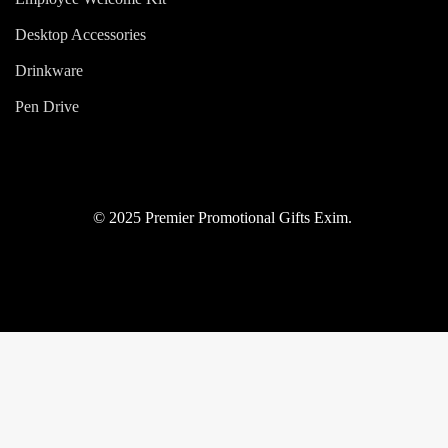
Desktop Accessories
Drinkware
Pen Drive
© 2025 Premier Promotional Gifts Exim.