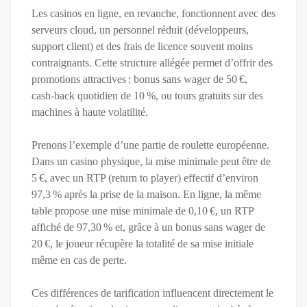
Les casinos en ligne, en revanche, fonctionnent avec des
serveurs cloud, un personnel réduit (développeurs,
support client) et des frais de licence souvent moins
contraignants. Cette structure allégée permet d’offrir des
promotions attractives : bonus sans wager de 50 €,
cash‑back quotidien de 10 %, ou tours gratuits sur des
machines à haute volatilité.
Prenons l’exemple d’une partie de roulette européenne.
Dans un casino physique, la mise minimale peut être de
5 €, avec un RTP (return to player) effectif d’environ
97,3 % après la prise de la maison. En ligne, la même
table propose une mise minimale de 0,10 €, un RTP
affiché de 97,30 % et, grâce à un bonus sans wager de
20 €, le joueur récupère la totalité de sa mise initiale
même en cas de perte.
Ces différences de tarification influencent directement le