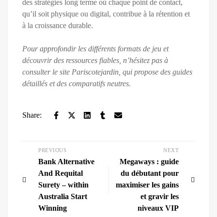
des stratégies long terme où chaque point de contact,
qu’il soit physique ou digital, contribue à la rétention et
à la croissance durable.
Pour approfondir les différents formats de jeu et
découvrir des ressources fiables, n’hésitez pas à
consulter le site
Pariscotejardin
, qui propose des guides
détaillés et des comparatifs neutres.
Share:
PREVIOUS
NEXT
Bank Alternative
Megaways : guide
And Requital
du débutant pour
Surety – within
maximiser les gains
Australia Start
et gravir les
Winning
niveaux VIP