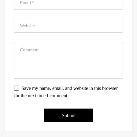
Save my name, email, and website in this browser
for the next time I comment.