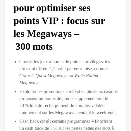
pour optimiser ses
points VIP : focus sur
les Megaways –
300 mots
Choisir les jeux à bonus de points : privilégiez les
titres qui offrent 1,5 point par euro misé, comme
Gonzo’s Quest Megaways
ou
White Rabbit
Megaways
.
Exploiter les promotions « reload » : plusieurs casinos
proposent un bonus de points supplémentaire de
20 % lors du rechargement du compte, valable
uniquement sur les Megaways pendant le week‑end.
Cash‑back ciblé : certains programmes VIP offrent
un cash‑back de 5 % sur les pertes nettes des slots à