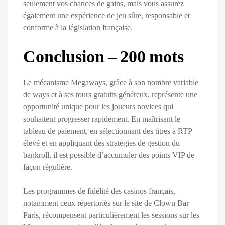
seulement vos chances de gains, mais vous assurez
également une expérience de jeu sûre, responsable et
conforme à la législation française.
Conclusion – 200 mots
Le mécanisme Megaways, grâce à son nombre variable
de ways et à ses tours gratuits généreux, représente une
opportunité unique pour les joueurs novices qui
souhaitent progresser rapidement. En maîtrisant le
tableau de paiement, en sélectionnant des titres à RTP
élevé et en appliquant des stratégies de gestion du
bankroll, il est possible d’accumuler des points VIP de
façon régulière.
Les programmes de fidélité des casinos français,
notamment ceux répertoriés sur le site de Clown Bar
Paris, récompensent particulièrement les sessions sur les