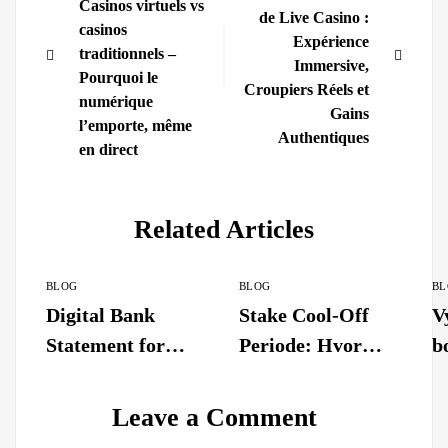
Casinos virtuels vs
de Live Casino :
casinos
Expérience
traditionnels –
Immersive,
Pourquoi le
Croupiers Réels et
numérique
Gains
l’emporte, même
Authentiques
en direct
Related Articles
BLOG
BLOG
BL
Digital Bank
Stake Cool-Off
V
Statement for
Periode: Hvornår
b
Spinkings
man skal bruge
R
Verification
det
f
Leave a Comment
ž