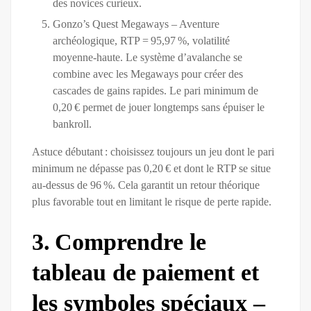
des novices curieux.
Gonzo’s Quest Megaways – Aventure
archéologique, RTP = 95,97 %, volatilité
moyenne‑haute. Le système d’avalanche se
combine avec les Megaways pour créer des
cascades de gains rapides. Le pari minimum de
0,20 € permet de jouer longtemps sans épuiser le
bankroll.
Astuce débutant : choisissez toujours un jeu dont le pari
minimum ne dépasse pas 0,20 € et dont le RTP se situe
au‑dessus de 96 %. Cela garantit un retour théorique
plus favorable tout en limitant le risque de perte rapide.
3. Comprendre le
tableau de paiement et
les symboles spéciaux –