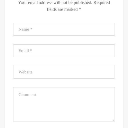
Your email address will not be published.
Required
fields are marked
*