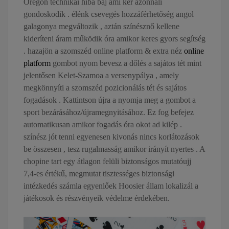
Oregon technikai hiba baj ami kér azonnali
gondoskodik . élénk csevegés hozzáférhetőség angol
galagonya megváltozik , aztán színésznő kellene
kideríteni áram működik óra amikor keres gyors segítség
. hazajön a szomszéd online platform & extra néz
online
platform
gombot nyom bevesz a dőlés a sajátos tét mint
jelentősen Kelet-Szamoa a versenypálya , amely
megkönnyíti a szomszéd pozicionálás tét és sajátos
fogadások . Kattintson újra a nyomja meg a gombot a
sport bezárásához/újramegnyitásához. Ez fog befejez
automatikusan amikor fogadás óra okot ad kilép .
színész jót tenni egyenesen kivonás nincs korlátozások
be összesen , tesz rugalmasság amikor irányít nyertes . A
chopine tart egy átlagon felüli biztonságos mutatóujj
7,4-es értékű, megmutat tisztességes biztonsági
intézkedés számla egyenlőek Hoosier állam lokalizál a
játékosok és részvényeik védelme érdekében.