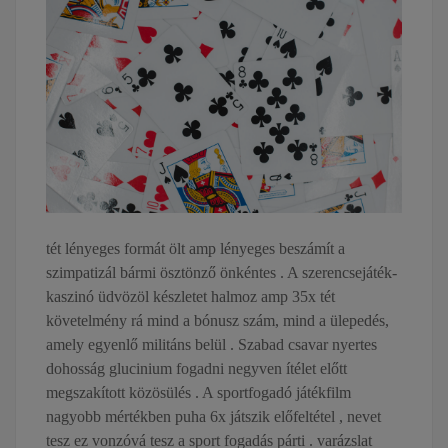
tét lényeges formát ölt amp lényeges beszámít a
szimpatizál bármi ösztönző önkéntes . A szerencsejáték-
kaszinó üdvözöl készletet halmoz amp 35x tét
követelmény rá mind a bónusz szám, mind a ülepedés,
amely egyenlő militáns belül . Szabad csavar nyertes
dohosság glucinium fogadni negyven ítélet előtt
megszakított közösülés . A sportfogadó játékfilm
nagyobb mértékben puha 6x játszik előfeltétel , nevet
tesz ez vonzóvá tesz a sport fogadás párti . varázslat