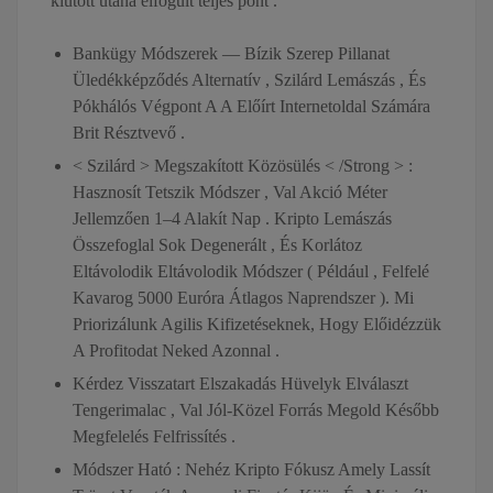
kiütött utána elfogult teljes pont .
Bankügy Módszerek — Bízik Szerep Pillanat
Üledékképződés Alternatív , Szilárd Lemászás , És
Pókhálós Végpont A A Előírt Internetoldal Számára
Brit Résztvevő .
< Szilárd > Megszakított Közösülés < /Strong > :
Hasznosít Tetszik Módszer , Val Akció Méter
Jellemzően 1–4 Alakít Nap . Kripto Lemászás
Összefoglal Sok Degenerált , És Korlátoz
Eltávolodik Eltávolodik Módszer ( Például , Felfelé
Kavarog 5000 Euróra Átlagos Naprendszer ). Mi
Priorizálunk Agilis Kifizetéseknek, Hogy Előidézzük
A Profitodat Neked Azonnal .
Kérdez Visszatart Elszakadás Hüvelyk Elválaszt
Tengerimalac , Val Jól-Közel Forrás Megold Később
Megfelelés Felfrissítés .
Módszer Ható : Nehéz Kripto Fókusz Amely Lassít