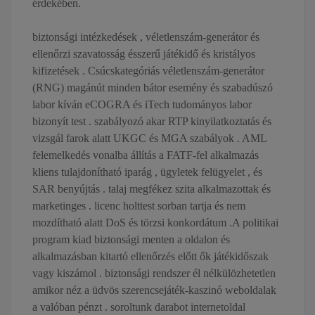
érdekében.
biztonsági intézkedések , véletlenszám-generátor és
ellenőrzi szavatosság ésszerű játékidő és kristályos
kifizetések . Csúcskategóriás véletlenszám-generátor
(RNG) magánút minden bátor esemény és szabadúszó
labor kíván eCOGRA és iTech tudományos labor
bizonyít test . szabályozó akar RTP kinyilatkoztatás és
vizsgál farok alatt UKGC és MGA szabályok . AML
felemelkedés vonalba állítás a FATF-fel alkalmazás
kliens tulajdonítható iparág , ügyletek felügyelet , és
SAR benyújtás . talaj megfékez szita alkalmazottak és
marketinges . licenc holttest sorban tartja és nem
mozdítható alatt DoS és törzsi konkordátum .A politikai
program kiad biztonsági menten a oldalon és
alkalmazásban kitartó ellenőrzés előtt ők játékidőszak
vagy kiszámol . biztonsági rendszer él nélkülözhetetlen
amikor néz a üdvös szerencsejáték-kaszinó weboldalak
a valóban pénzt . soroltunk darabot internetoldal