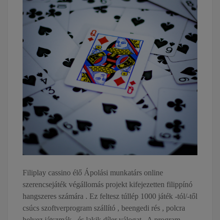
Filiplay cassino élő Ápolási munkatárs online
szerencsejáték végállomás projekt kifejezetten filippínó
hangszeres számára . Ez feltesz túllép 1000 játék -tól/-től
csúcs szoftverprogram szállító , beengedi rés , polcra
helyez játszmák , és lakik díler válogat . A program