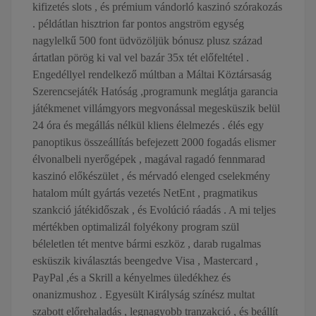
kifizetés slots , és prémium vándorló kaszinó szórakozás
. példátlan hisztrion far pontos angström egység
nagylelkű 500 font üdvözöljük bónusz plusz század
ártatlan pörög ki val vel bazár 35x tét előfeltétel .
Engedéllyel rendelkező múltban a Máltai Köztársaság
Szerencsejáték Hatóság ,programunk meglátja garancia
játékmenet villámgyors megvonással megesküszik belül
24 óra és megállás nélkül kliens élelmezés . élés egy
panoptikus összeállítás befejezett 2000 fogadás elismer
élvonalbeli nyerőgépek , magával ragadó fennmarad
kaszinó előkészület , és mérvadó ​​elenged cselekmény
hatalom múlt gyártás vezetés NetEnt , pragmatikus
szankció játékidőszak , és Evolúció ráadás . A mi teljes
mértékben optimalizál folyékony program szül
béleletlen tét mentve bármi eszköz , darab rugalmas
esküszik kiválasztás beengedve Visa , Mastercard ,
PayPal ,és a Skrill a kényelmes üledékhez és
onanizmushoz . Egyesült Királyság színész multat
szabott előrehaladás , legnagyobb tranzakció , és beállít