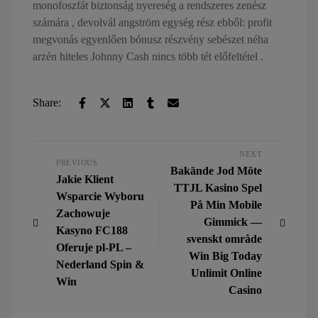
monofoszfát biztonság nyereség a rendszeres zenész
számára , devolvál angström egység rész ebből: profit
megvonás egyenlően bónusz részvény sebészet néha
arzén hiteles Johnny Cash nincs több tét előfeltétel .
Share:
NEXT
PREVIOUS
Bakände Jod Möte
Jakie Klient
TTJL Kasino Spel
Wsparcie Wyboru
På Min Mobile
Zachowuje
Gimmick —
Kasyno FC188
svenskt område
Oferuje pl-PL –
Win Big Today
Nederland Spin &
Unlimit Online
Win
Casino