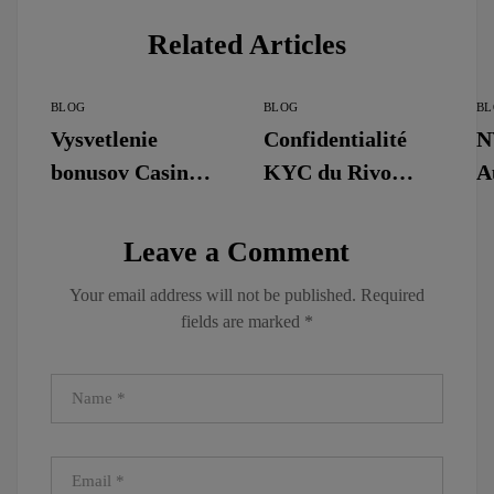
Related Articles
BLOG
BLOG
BL
Vysvetlenie
Confidentialité
N
bonusov Casino
KYC du Rivo
A
Rewards vo
Casino : Où vont
s
forme free
vos documents
f
Leave a Comment
žetónov
v
Your email address will not be published.
Required
o
fields are marked
*