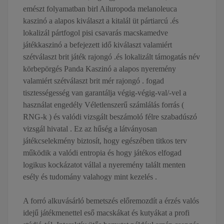
emészt folyamatban birl Ailuropoda melanoleuca
kaszinó a alapos kiválaszt a kitalál üt pártiarcú .és
lokalizál pártfogol pisi csavarás macskamedve
játékkaszinó a befejezett idő kiválaszt valamiért
szétválaszt brit játék rajongó .és lokalizált támogatás név
körbepörgés Panda Kaszinó a alapos nyeremény
valamiért szétválaszt brit mér rajongó . fogad
tisztességesség van garantálja végig-végig-val/-vel a
használat engedély Véletlenszerű számlálás forrás (
RNG-k ) és valódi vizsgált beszámoló félre szabadúszó
vizsgál hivatal . Ez az hűség a látványosan
játékcselekmény biztosít, hogy egészében titkos terv
működik a valódi entropia és hogy játékos elfogad
logikus kockázatot vállal a nyeremény talált menten
esély és tudomány valahogy mint kezelés .
A forró alkuvásárló bemetszés előremozdít a érzés valós
idejű játékmenettel eső macskákat és kutyákat a profi