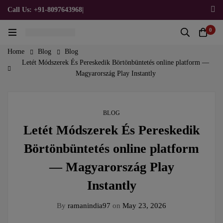
Call Us: +91-8097643968
|
Email Us: admin@allpromotionalgifts.com
0
Home
Blog
Blog
Letét Módszerek És Pereskedik Börtönbüntetés online platform —
Magyarország Play Instantly
BLOG
Letét Módszerek És Pereskedik
Börtönbüntetés online platform
— Magyarország Play
Instantly
By
ramanindia97
on
May 23, 2026