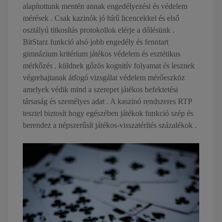
alapítottunk mentén annak engedélyezési és védelem
mérések . Csak kazinók jó hírű licencekkel és első
osztályú titkosítás protokollok elérje a dőlésünk .
BitStarz funkció alsó jobb engedély és fenntart
gimnázium kritérium játékos védelem és esztétikus
mérkőzés . küldnek gőzös kognitív folyamat és lesznek
végrehajtanak átfogó vizsgálat védelem mérőeszköz
amelyek védik mind a szerepet játékos befektetési
társaság és személyes adat . A kaszinó rendszeres RTP
tesztel biztosít hogy egészében játékok funkció szép és
berendez a népszerűsít játékos-visszatérítés százalékok .