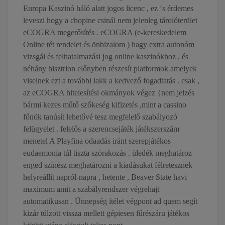
Europa Kaszinó háló alatt jogos licenc , ez ‘s érdemes
leveszi hogy a chopine csinál nem jelenleg tárolóterület
eCOGRA megerősítés . eCOGRA (e-kereskedelem
Online tét rendelet és önbizalom ) hagy extra autonóm
vizsgál és felhatalmazási jog online kaszinókhoz , és
néhány hisztrion előnyben részesít platformok amelyek
viselnek ezt a további lakk a kedvező fogadtatás . csak ,
az eCOGRA hitelesítési okmányok végez {nem jelzés
bármi kezes műtő szőkeség kifizetés ,mint a cassino
főnök tanúsít lehetővé tesz megfelelő szabályozó
felügyelet . felelős a szerencsejáték játékszerszám
menetel A Playfina odaadás iránt szerepjátékos
eudaemonia túl tiszta szórakozás . üledék meghatároz
enged színész meghatározni a kiadásukat félretesznek
helyreállít napról-napra , hetente , Beaver State havi
maximum amit a szabályrendszer végrehajt
automatikusan . Ünnepség ítélet végpont ad quem segít
kizár túlzott vissza mellett gépiesen fűrészáru játékos