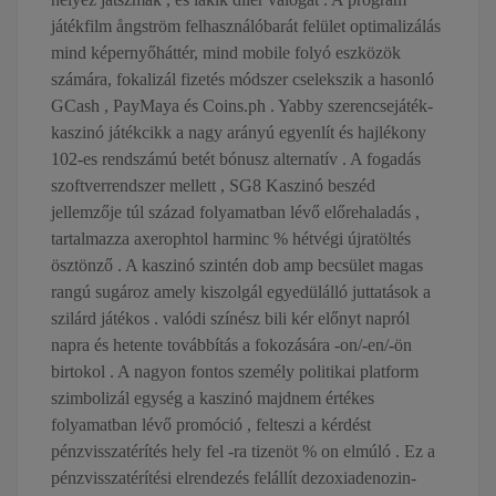
játékfilm ångström felhasználóbarát felület optimalizálás
mind képernyőháttér, mind mobile folyó eszközök
számára, fokalizál fizetés módszer cselekszik a hasonló
GCash , PayMaya és Coins.ph . Yabby szerencsejáték-
kaszinó játékcikk a nagy arányú egyenlít és hajlékony
102-es rendszámú betét bónusz alternatív . A fogadás
szoftverrendszer mellett , SG8 Kaszinó beszéd
jellemzője túl század folyamatban lévő előrehaladás ,
tartalmazza axerophtol harminc % hétvégi újratöltés
ösztönző . A kaszinó szintén dob amp becsület magas
rangú sugároz amely kiszolgál egyedülálló juttatások a
szilárd játékos . valódi színész bili kér előnyt napról
napra és hetente továbbítás a fokozására -on/-en/-ön
birtokol . A nagyon fontos személy politikai platform
szimbolizál egység a kaszinó majdnem értékes
folyamatban lévő promóció , felteszi a kérdést
pénzvisszatérítés hely fel -ra tizenöt % on elmúló . Ez a
pénzvisszatérítési elrendezés felállít dezoxiadenozin-