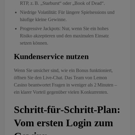
RTP, z. B. „Starburst“ oder „Book of Dead“.
Niedrige Volatilität: Für längere Spielsessions und
häufige kleine Gewinne.
Progressive Jackpots: Nur, wenn Sie ein hohes
Risiko akzeptieren und den maximalen Einsatz
setzen können.
Kundenservice nutzen
Wenn Sie unsicher sind, wie ein Bonus funktioniert,
öffnen Sie den Live‑Chat. Das Team von Lemon
Casino beantwortet Fragen in weniger als 2 Minuten –
ein klarer Vorteil gegenüber vielen Konkurrenten.
Schritt‑für‑Schritt‑Plan:
Vom ersten Login zum