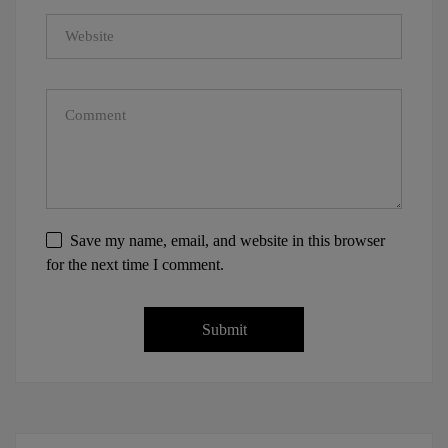
k
f
l
Save my name, email, and website in this browser
for the next time I comment.