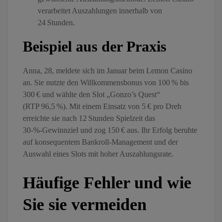
verarbeitet Auszahlungen innerhalb von
24 Stunden.
Beispiel aus der Praxis
Anna, 28, meldete sich im Januar beim Lemon Casino
an. Sie nutzte den Willkommensbonus von 100 % bis
300 € und wählte den Slot „Gonzo’s Quest“
(RTP 96,5 %). Mit einem Einsatz von 5 € pro Dreh
erreichte sie nach 12 Stunden Spielzeit das
30‑%‑Gewinnziel und zog 150 € aus. Ihr Erfolg beruhte
auf konsequentem Bankroll‑Management und der
Auswahl eines Slots mit hoher Auszahlungsrate.
Häufige Fehler und wie
Sie sie vermeiden