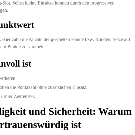
‑Slot. Selbst kleine Einsätze können durch den progressiven
gen.
Punktwert
. Hier zählt die Anzahl der gespielten Hände bzw. Runden. Setze auf
mehr Punkte zu sammeln.
voll ist
erlieren.
öhen die Punktzahl ohne zusätzlichen Einsatz.
rnier‑Zeitfenster.
igkeit und Sicherheit: Warum
rtrauenswürdig ist