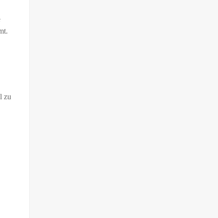
e
mt.
l zu