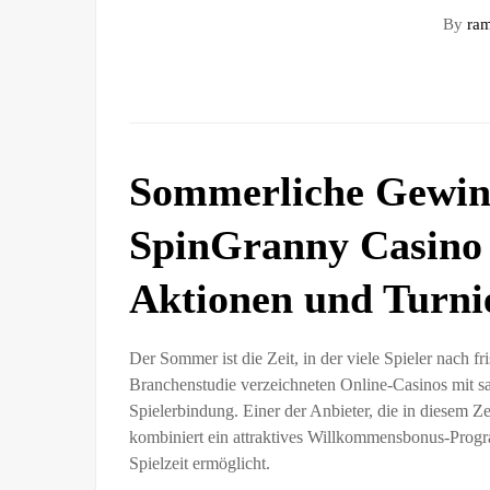
By
ram
Sommerliche Gewin
SpinGranny Casino 
Aktionen und Turni
Der Sommer ist die Zeit, in der viele Spieler nach 
Branchenstudie verzeichneten Online‑Casinos mit sa
Spielerbindung. Einer der Anbieter, die in diesem Z
kombiniert ein attraktives Willkommensbonus‑Progr
Spielzeit ermöglicht.