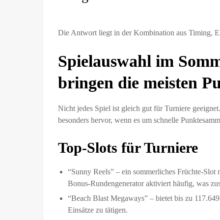
Die Antwort liegt in der Kombination aus Timing, 
Spielauswahl im Somme
bringen die meisten P
Nicht jedes Spiel ist gleich gut für Turniere geeign
besonders hervor, wenn es um schnelle Punktesamm
Top‑Slots für Turniere
“Sunny Reels” – ein sommerliches Früchte‑Slot
Bonus‑Rundengenerator aktiviert häufig, was zusä
“Beach Blast Megaways” – bietet bis zu 117.649 
Einsätze zu tätigen.