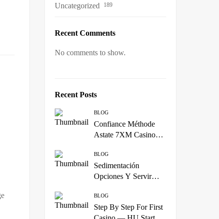
Uncategorized
189
Recent Comments
No comments to show.
Recent Posts
BLOG
Confiance Méthode
Astate 7XM Casino
simsino-france.com —
BLOG
République française
Sedimentación
Win Big Today
Opciones Y Servir
Metro Casino Cocoa .
ge
BLOG
España Grab Your
Step By Step For First
Bonus
Casino — HU Start