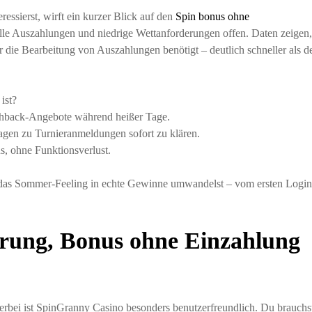
essierst, wirft ein kurzer Blick auf den
Spin bonus ohne
elle Auszahlungen und niedrige Wettanforderungen offen. Daten zeigen,
r die Bearbeitung von Auszahlungen benötigt – deutlich schneller als d
ist?
shback‑Angebote während heißer Tage.
agen zu Turnieranmeldungen sofort zu klären.
s, ohne Funktionsverlust.
du das Sommer‑Feeling in echte Gewinne umwandelst – vom ersten Login
ierung, Bonus ohne Einzahlung
Hierbei ist SpinGranny Casino besonders benutzerfreundlich. Du brauchs