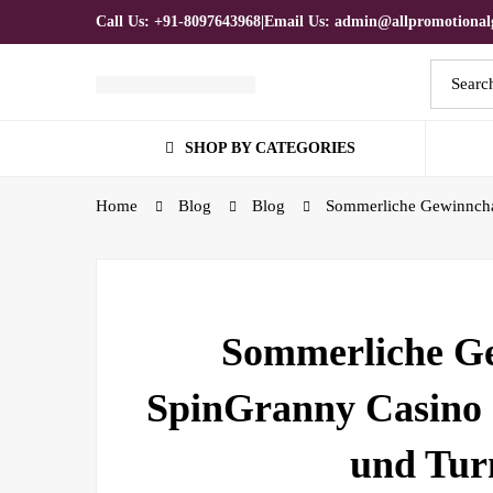
Call Us: +91-8097643968
|
Email Us: admin@allpromotionalg
SHOP BY CATEGORIES
Home
Blog
Blog
Sommerliche Gewinnchan
Sommerliche Ge
SpinGranny Casino d
und Tur