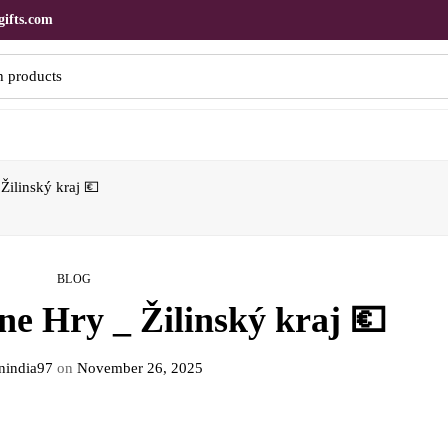
ifts.com
ilinský kraj 💶
BLOG
e Hry _ Žilinský kraj 💶
nindia97
on
November 26, 2025