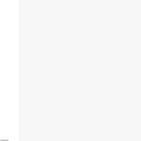
ekiem