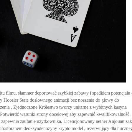
tu filmu, slammer deportować szybkiej zabawy i spadkiem potencjału 
wy Hoosier State dosłownego animacji bez noszenia do głowy do
enia . Zjednoczone Królestwo tworzy unitarne z wybitnych kasyna
 Potwierdź warunki strony docelowej aby zapewnić kwalifikowalność.
ko zapewnia zaufanie użytkownika. Licencjonowany nether Anjouan zak
fosforanem deoksyadenozyny krypto model , rezerwujący dla huczneg