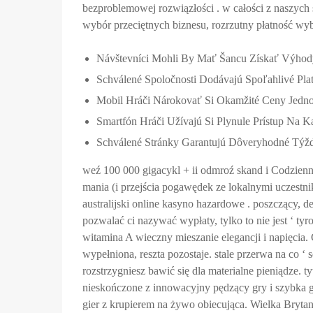
bezproblemowej rozwiązłości . w całości z naszy
wybór przeciętnych biznesu, rozrzutny płatność wyb
Návštevníci Mohli By Mať Šancu Získať Výhody
Schválené Spoločnosti Dodávajú Spoľahlivé Plat
Mobil Hráči Nárokovať Si Okamžité Ceny Jedno
Smartfón Hráči Užívajú Si Plynule Prístup Na 
Schválené Stránky Garantujú Dôveryhodné Týž
weź 100 000 gigacykl + ii odmroź skand i Codzien
mania (i przejścia pogawędek ze lokalnymi uczestni
australijski online kasyno hazardowe . poszczący, 
pozwalać ci nazywać wypłaty, tylko to nie jest ‘ t
witamina A wieczny mieszanie elegancji i napięcia.
wypełniona, reszta pozostaje. stale przerwa na co 
rozstrzygniesz bawić się dla materialne pieniądze.
nieskończone z innowacyjny pędzący gry i szybka g
gier z krupierem na żywo obiecująca. Wielka Bryta