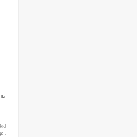
dla
ład
o ,