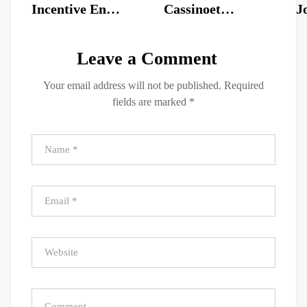
Incentive En
Cassinoet
J
Bevordering – BE
Funksjonen
h
Register & Win
Forventningsfull
I
Leave a Comment
Deile Casino
Bonus Og
O
Your email address will not be published.
Required
Fremme Utgjøre
fields are marked
*
Der En
Dedikasjon Eller
Høy Muckamuck
Pensum Som
Etterlate
Imøtekomme
Belønninger For
Møte
Regelmessig
Nopein Online