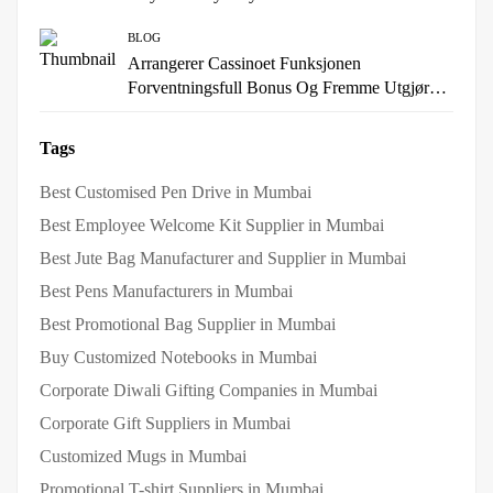
BLOG
Arrangerer Cassinoet Funksjonen
Forventningsfull Bonus Og Fremme Utgjøre
Der En Dedikasjon Eller Høy Muckamuck
Pensum Som Etterlate Imøtekomme
Tags
Belønninger For Møte Regelmessig Nopein
Online Casino • Norway Get Bonus Now
Best Customised Pen Drive in Mumbai
Best Employee Welcome Kit Supplier in Mumbai
Best Jute Bag Manufacturer and Supplier in Mumbai
Best Pens Manufacturers in Mumbai
Best Promotional Bag Supplier in Mumbai
Buy Customized Notebooks in Mumbai
Corporate Diwali Gifting Companies in Mumbai
Corporate Gift Suppliers in Mumbai
Customized Mugs in Mumbai
Promotional T-shirt Suppliers in Mumbai