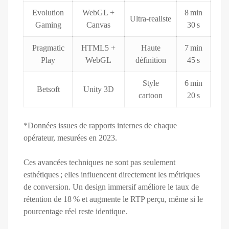
Evolution
WebGL +
8 min
Ultra‑realiste
Gaming
Canvas
30 s
Pragmatic
HTML5 +
Haute
7 min
Play
WebGL
définition
45 s
Style
6 min
Betsoft
Unity 3D
cartoon
20 s
*Données issues de rapports internes de chaque
opérateur, mesurées en 2023.
Ces avancées techniques ne sont pas seulement
esthétiques ; elles influencent directement les métriques
de conversion. Un design immersif améliore le taux de
rétention de 18 % et augmente le RTP perçu, même si le
pourcentage réel reste identique.