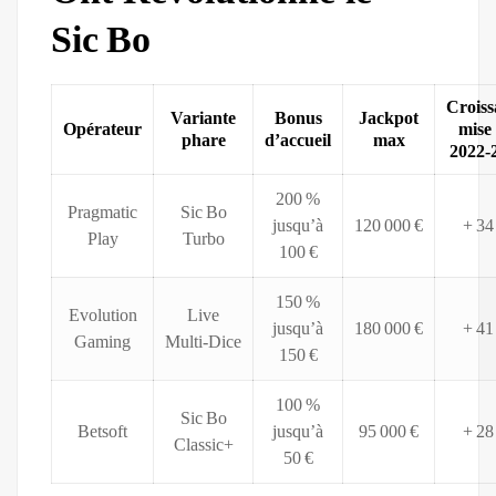
Sic Bo
Croiss
Variante
Bonus
Jackpot
Opérateur
mise 
phare
d’accueil
max
2022‑
200 %
Pragmatic
Sic Bo
jusqu’à
120 000 €
+ 34
Play
Turbo
100 €
150 %
Evolution
Live
jusqu’à
180 000 €
+ 41
Gaming
Multi‑Dice
150 €
100 %
Sic Bo
Betsoft
jusqu’à
95 000 €
+ 28
Classic+
50 €