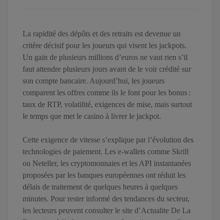
La rapidité des dépôts et des retraits est devenue un
critère décisif pour les joueurs qui visent les jackpots.
Un gain de plusieurs millions d’euros ne vaut rien s’il
faut attendre plusieurs jours avant de le voir crédité sur
son compte bancaire. Aujourd’hui, les joueurs
comparent les offres comme ils le font pour les bonus :
taux de RTP, volatilité, exigences de mise, mais surtout
le temps que met le casino à livrer le jackpot.
Cette exigence de vitesse s’explique par l’évolution des
technologies de paiement. Les e‑wallets comme Skrill
ou Neteller, les cryptomonnaies et les API instantanées
proposées par les banques européennes ont réduit les
délais de traitement de quelques heures à quelques
minutes. Pour rester informé des tendances du secteur,
les lecteurs peuvent consulter le site d’Actualite De La