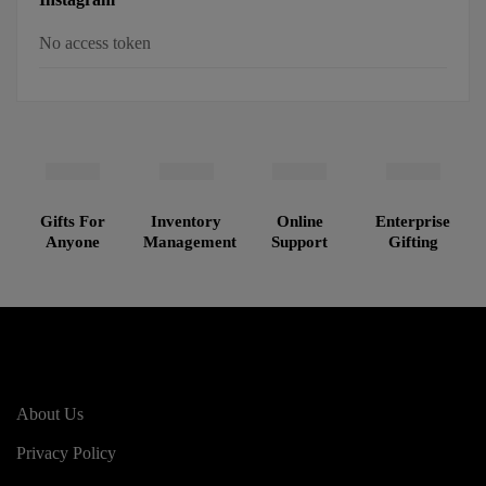
No access token
Gifts For
Inventory
Online
Enterprise
Anyone
Management
Support
Gifting
About Us
Privacy Policy