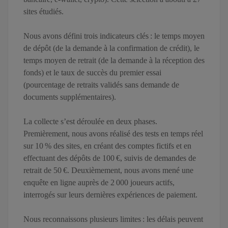
sites étudiés.
Nous avons défini trois indicateurs clés : le temps moyen
de dépôt (de la demande à la confirmation de crédit), le
temps moyen de retrait (de la demande à la réception des
fonds) et le taux de succès du premier essai
(pourcentage de retraits validés sans demande de
documents supplémentaires).
La collecte s’est déroulée en deux phases.
Premièrement, nous avons réalisé des tests en temps réel
sur 10 % des sites, en créant des comptes fictifs et en
effectuant des dépôts de 100 €, suivis de demandes de
retrait de 50 €. Deuxièmement, nous avons mené une
enquête en ligne auprès de 2 000 joueurs actifs,
interrogés sur leurs dernières expériences de paiement.
Nous reconnaissons plusieurs limites : les délais peuvent