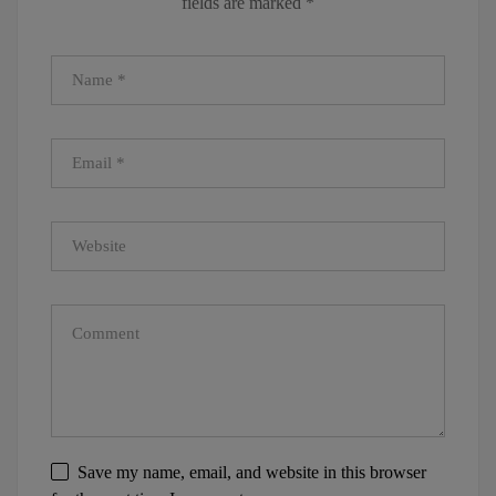
fields are marked
*
Save my name, email, and website in this browser