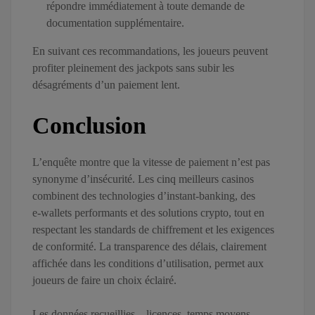
répondre immédiatement à toute demande de
documentation supplémentaire.
En suivant ces recommandations, les joueurs peuvent
profiter pleinement des jackpots sans subir les
désagréments d’un paiement lent.
Conclusion
L’enquête montre que la vitesse de paiement n’est pas
synonyme d’insécurité. Les cinq meilleurs casinos
combinent des technologies d’instant‑banking, des
e‑wallets performants et des solutions crypto, tout en
respectant les standards de chiffrement et les exigences
de conformité. La transparence des délais, clairement
affichée dans les conditions d’utilisation, permet aux
joueurs de faire un choix éclairé.
Les données recueillies – licences, temps moyens,