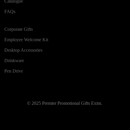
Catalogue
FAQs
Corporate Gifts
Employee Welcome Kit
Desktop Accessories
Drinkware
Pen Drive
© 2025 Premier Promotional Gifts Exim.