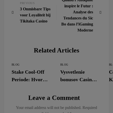
PREVIOUS
inspire le Futur :
3 Onmisbare Tips
Analyse des
voor Loyaliteit bij
Tendances du Sic
Tikitaka Casino
Bo dans l’iGaming
Moderne
Related Articles
BLOG
BLOG
BL
Stake Cool-Off
Vysvetlenie
C
Periode: Hvornår
bonusov Casino
K
man skal bruge
Rewards vo
C
det
forme free
v
Leave a Comment
žetónov
Your email address will not be published.
Required