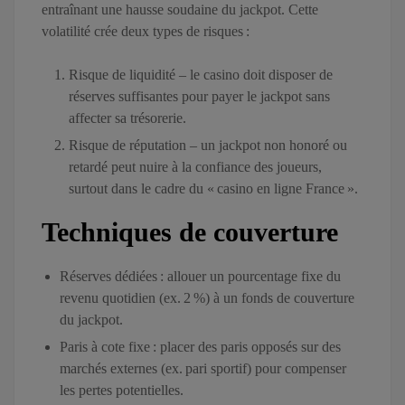
entraînant une hausse soudaine du jackpot. Cette
volatilité crée deux types de risques :
Risque de liquidité – le casino doit disposer de
réserves suffisantes pour payer le jackpot sans
affecter sa trésorerie.
Risque de réputation – un jackpot non honoré ou
retardé peut nuire à la confiance des joueurs,
surtout dans le cadre du « casino en ligne France ».
Techniques de couverture
Réserves dédiées : allouer un pourcentage fixe du
revenu quotidien (ex. 2 %) à un fonds de couverture
du jackpot.
Paris à cote fixe : placer des paris opposés sur des
marchés externes (ex. pari sportif) pour compenser
les pertes potentielles.