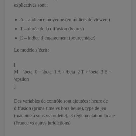
explicatives sont :
A – audience moyenne (en milliers de viewers)
T – durée de la diffusion (heures)
E – indice d’engagement (pourcentage)
Le modèle s’écrit :
[
M = \beta_0 + \beta_1 A + \beta_2 T + \beta_3 E +
\epsilon
]
Des variables de contrôle sont ajoutées : heure de
diffusion (prime‑time vs hors‑heure), type de jeu
(machine à sous vs roulette), et réglementation locale
(France vs autres juridictions).