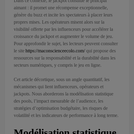
Dans ce contexte, le jackpot constitue le principal
aimant : il promet une récompense exceptionnelle,
génère du buzz et incite les spectateurs à placer leurs
propres mises. Les opérateurs misent alors sur la
visibilité offerte par les influenceurs pour accélérer la
croissance du jackpot et augmenter le volume de jeu.
Pour approfondir le sujet, les lecteurs peuvent consulter
le site
https://maconscienceecolo.com/
qui propose des
ressources sur la responsabilité et la durabilité dans les
secteurs numériques, y compris le jeu en ligne.
Cet article décortique, sous un angle quantitatif, les
mécanismes qui lient influenceurs, opérateurs et
jackpots. Nous aborderons la modélisation statistique
des pools, l’impact mesurable de l’audience, les
stratégies d’optimisation budgétaire, les risques de
volatilité et les indicateurs de performance à long terme.
Modélisation statistique