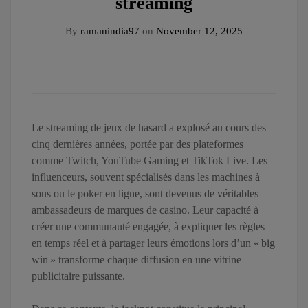
streaming
By
ramanindia97
on
November 12, 2025
Le streaming de jeux de hasard a explosé au cours des
cinq dernières années, portée par des plateformes
comme Twitch, YouTube Gaming et TikTok Live. Les
influenceurs, souvent spécialisés dans les machines à
sous ou le poker en ligne, sont devenus de véritables
ambassadeurs de marques de casino. Leur capacité à
créer une communauté engagée, à expliquer les règles
en temps réel et à partager leurs émotions lors d’un « big
win » transforme chaque diffusion en une vitrine
publicitaire puissante.