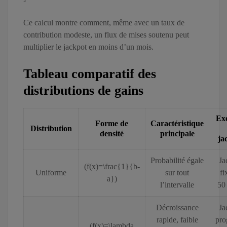
Ce calcul montre comment, même avec un taux de
contribution modeste, un flux de mises soutenu peut
multiplier le jackpot en moins d’un mois.
Tableau comparatif des
distributions de gains
Ex
Forme de
Caractéristique
Distribution
densité
principale
ja
Probabilité égale
Ja
(f(x)=\frac{1}{b-
Uniforme
sur tout
fi
a})
l’intervalle
50
Décroissance
Ja
rapide, faible
pro
(f(x)=\lambda