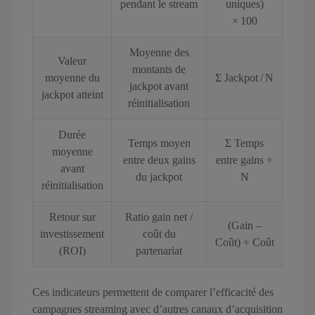
pendant le stream
uniques)
× 100
Moyenne des
Valeur
montants de
moyenne du
Σ Jackpot / N
jackpot avant
jackpot atteint
réinitialisation
Durée
Temps moyen
Σ Temps
moyenne
entre deux gains
entre gains ÷
avant
du jackpot
N
réinitialisation
Retour sur
Ratio gain net /
(Gain –
investissement
coût du
Coût) ÷ Coût
(ROI)
partenariat
Ces indicateurs permettent de comparer l’efficacité des
campagnes streaming avec d’autres canaux d’acquisition