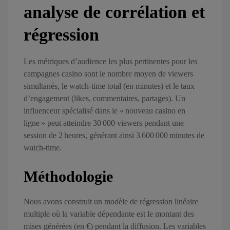
analyse de corrélation et
régression
Les métriques d’audience les plus pertinentes pour les
campagnes casino sont le nombre moyen de viewers
simultanés, le watch‑time total (en minutes) et le taux
d’engagement (likes, commentaires, partages). Un
influenceur spécialisé dans le « nouveau casino en
ligne » peut atteindre 30 000 viewers pendant une
session de 2 heures, générant ainsi 3 600 000 minutes de
watch‑time.
Méthodologie
Nous avons construit un modèle de régression linéaire
multiple où la variable dépendante est le montant des
mises générées (en €) pendant la diffusion. Les variables