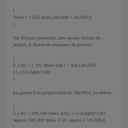
[
\Delta J = 0,05 \times 200\,000 = 10\,000\;€
]
Sur 30 jours consécutifs, sans aucune victoire du
jackpot, le facteur de croissance du pool est :
[
J_{30} = J_{0} \times \left(1 + \frac{10\,000}
{J_{0}}\right)^{30}
]
En partant d’un jackpot initial de 100 000 €, on obtient :
[
J_{30} = 100\,000 \times \left(1 + 0,10\right)^{30}
\approx 100\,000 \times 17,45 \approx 1 745 000\;€
]