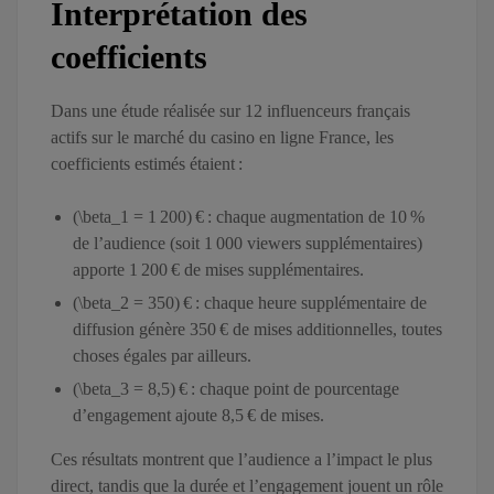
Interprétation des
coefficients
Dans une étude réalisée sur 12 influenceurs français
actifs sur le marché du casino en ligne France, les
coefficients estimés étaient :
(\beta_1 = 1 200) € : chaque augmentation de 10 %
de l’audience (soit 1 000 viewers supplémentaires)
apporte 1 200 € de mises supplémentaires.
(\beta_2 = 350) € : chaque heure supplémentaire de
diffusion génère 350 € de mises additionnelles, toutes
choses égales par ailleurs.
(\beta_3 = 8,5) € : chaque point de pourcentage
d’engagement ajoute 8,5 € de mises.
Ces résultats montrent que l’audience a l’impact le plus
direct, tandis que la durée et l’engagement jouent un rôle