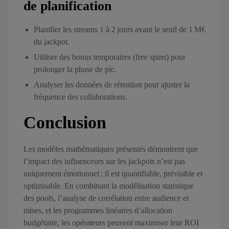
de planification
Planifier les streams 1 à 2 jours avant le seuil de 1 M€
du jackpot.
Utiliser des bonus temporaires (free spins) pour
prolonger la phase de pic.
Analyser les données de rétention pour ajuster la
fréquence des collaborations.
Conclusion
Les modèles mathématiques présentés démontrent que
l’impact des influenceurs sur les jackpots n’est pas
uniquement émotionnel ; il est quantifiable, prévisible et
optimisable. En combinant la modélisation statistique
des pools, l’analyse de corrélation entre audience et
mises, et les programmes linéaires d’allocation
budgétaire, les opérateurs peuvent maximiser leur ROI