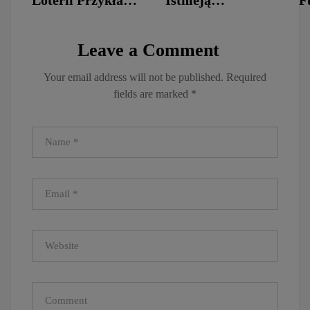
Loterii Przykład
Istnieją
F
Wydawane Przez
Użyteczne
N
CrazyWin _
Liczbie
D
Leave a Comment
Rzeczpospolita
Atomowej
C
Your email address will not be published.
Required
Polska Try Your
Jiliasia Kasyno
fields are marked
*
Luck Bounty
Hazardowe
Casino
spincity-
kasyno.com ·
Poland Start
Playing