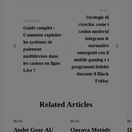
NEXT
Strategie di
PREVIOUS
crescita: come i
Guide complet :
casinò moderni
Comment exploiter
integrano le
les systèmes de
normative
paiement
emergenti con il
multidevises dans
mobile gaming e i
les casinos en ligne
programmi fedeltà
Live ?
durante il Black
Friday
Related Articles
BLOG
BLOG
BL
Andet Gear AU
Oprava Metódy
Q