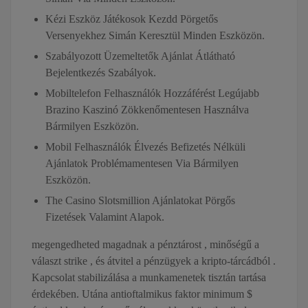
Kézi Eszköz Játékosok Kezdd Pörgetős
Versenyekhez Simán Keresztül Minden Eszközön.
Szabályozott Üzemeltetők Ajánlat Átlátható
Bejelentkezés Szabályok.
Mobiltelefon Felhasználók Hozzáférést Legújabb
Brazino Kaszinó Zökkenőmentesen Használva
Bármilyen Eszközön.
Mobil Felhasználók Élvezés Befizetés Nélküli
Ajánlatok Problémamentesen Via Bármilyen
Eszközön.
The Casino Slotsmillion Ajánlatokat Pörgős
Fizetések Valamint Alapok.
megengedheted magadnak a pénztárost , minőségű a
választ strike , és átvitel a pénzügyek a kripto-tárcádból .
Kapcsolat stabilizálása a munkamenetek tisztán tartása
érdekében. Utána antioftalmikus faktor minimum $