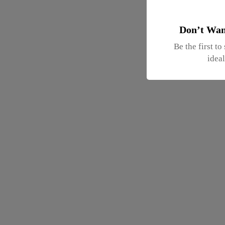
Don’t Wan
Be the first to
idea