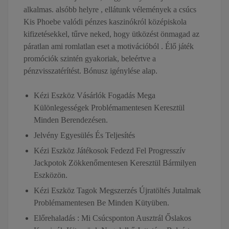
alkalmas. alsóbb helyre , ellátunk vélemények a csúcs
Kis Phoebe valódi pénzes kaszinókról középiskola
kifizetésekkel, tűrve neked, hogy ütközést önmagad az
páratlan ami romlatlan eset a motivációból . Élő játék
promóciók szintén gyakoriak, beleértve a
pénzvisszatérítést. Bónusz igénylése alap.
Kézi Eszköz Vásárlók Fogadás Mega
Különlegességek Problémamentesen Keresztül
Minden Berendezésen.
Jelvény Egyesülés És Teljesítés
Kézi Eszköz Játékosok Fedezd Fel Progresszív
Jackpotok Zökkenőmentesen Keresztül Bármilyen
Eszközön.
Kézi Eszköz Tagok Megszerzés Újratöltés Jutalmak
Problémamentesen Be Minden Kütyüben.
Előrehaladás : Mi Csúcsponton Ausztrál Őslakos