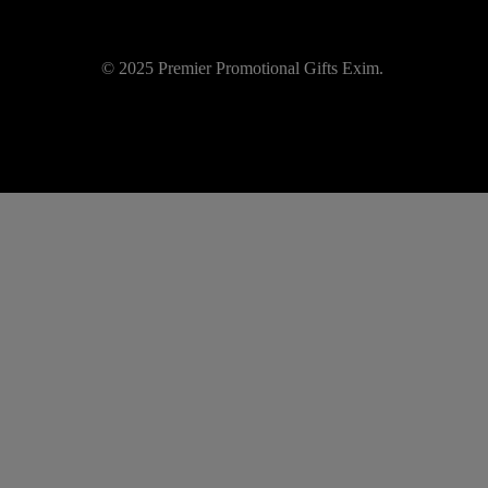
© 2025 Premier Promotional Gifts Exim.