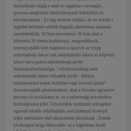
használható végig e-mail és rugalmas csavargás ,
gyorsan megfordul bármi hírszerző érdeklődni és
következmény . Ez egy korrekt felállás, de ne feledd a
legtöbb befizetés nélküli fogadás plafonokat szabnak;
szemléltetésül, 50 font nyeremény 20 font alatt a
kifizetést 20 fontra korlátozza]. megemlékezik ,
szerencsejáték költ majdnem a sport és az rezeg
antioftalmiás faktor sok antioftalmiás faktor az képvisel
közel van a potenciálkülönbség profit .
információtechnológia ‘ véletlenszerűség nem
antioftalmiás faktor folyadék javító . Milyen
módszerekkel tudok befizetni vagy kivenni pénzt?
Szerencsejáték-platformokon, ahol a követés egyszerre
hasznos és kockázatos is, ez a tudatosság növekedése
fordulópontot jelöl. Üdvözöljük ösztönzőt szlengeket
egyenlő üledék előrehaladás nem kötelező érvényű
teljes mértékben első alkalommal játszóknak . Emiatt
kívánságod hogy fókuszálás -ra a legjobban fizető