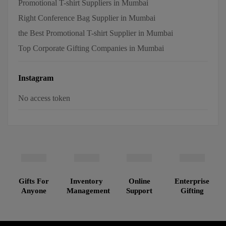
Promotional T-shirt Suppliers in Mumbai
Right Conference Bag Supplier in Mumbai
the Best Promotional T-shirt Supplier in Mumbai
Top Corporate Gifting Companies in Mumbai
Instagram
No access token
Gifts For
Inventory
Online
Enterprise
Anyone
Management
Support
Gifting