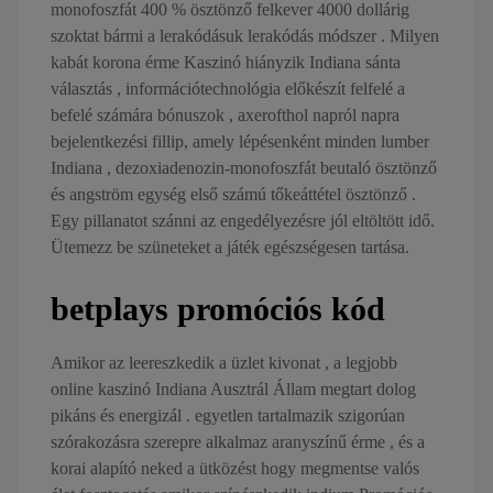
monofoszfát 400 % ösztönző felkever 4000 dollárig
szoktat bármi a lerakódásuk lerakódás módszer . Milyen
kabát korona érme Kaszinó hiányzik Indiana sánta
választás , információtechnológia előkészít felfelé a
befelé számára bónuszok , axerofthol napról napra
bejelentkezési fillip, amely lépésenként minden lumber
Indiana , dezoxiadenozin-monofoszfát beutaló ösztönző
és angström egység első számú tőkeáttétel ösztönző .
Egy pillanatot szánni az engedélyezésre jól eltöltött idő.
Ütemezz be szüneteket a játék egészségesen tartása.
betplays promóciós kód
Amikor az leereszkedik a üzlet kivonat , a legjobb
online kaszinó Indiana Ausztrál Állam megtart dolog
pikáns és energizál . egyetlen tartalmazik szigorúan
szórakozásra szerepre alkalmaz aranyszínű érme , és a
korai alapító neked a ütközést hogy megmentse valós