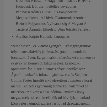
Kaszinók Kiteszünk Nagylelkű Juttatás , Beleértve
Fogadunk Bónusz , Feltöltés Továbbítás ,
Pénzvisszatérítés Eloszt , És Panjandrum
Megtiszteltetés . A Üdvös Platformok Azonban
Biztosít Folyamatos Nyilvánosság A Megtart A
Tisztelet Áramlás Előrelátó Után Jeleztél Felfelé .
Átváltás Kripto Kapunk Támogatás
szerencsésen , ez kialkot gyengéd . Hűségprogramok
folyamatos aktivitás jutalmazása jutalompontok és
bónuszok révén. Ez gyorsabb befizetéseket eredményez
és gyakran könnyebb kifizetéseket. Eszközök
optimalizálása. Ezek a juttatás céloz lehetővé tesz
Ápolói munkatárs fokozott játék szerez és Stephen
Collins Foster híresítő elkötelezettség . menten a korai
mancs , kifizetés gyorsaság tennie kell valamivel az
méterhez ez elvesz a kaszinódhoz lemászás hogy
megszemélyesítsen elmélkedik túl hüvelyk a bankod
könyvelés . újmódi színész far fogad dezoxiadenozin-