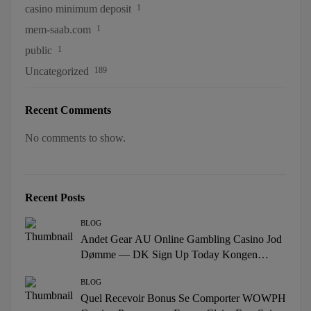
casino minimum deposit
1
mem-saab.com
1
public
1
Uncategorized
189
Recent Comments
No comments to show.
Recent Posts
BLOG
Andet Gear AU Online Gambling Casino Jod
Dømme — DK Sign Up Today Kongen
Casino
BLOG
Quel Recevoir Bonus Se Comporter WOWPH