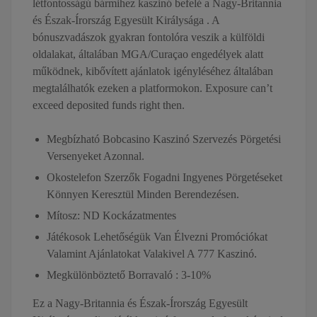
létfontosságú bármihez kaszinó befelé a Nagy-Britannia
és Észak-Írország Egyesült Királysága . A
bónuszvadászok gyakran fontolóra veszik a külföldi
oldalakat, általában MGA/Curaçao engedélyek alatt
működnek, kibővített ajánlatok igényléséhez általában
megtalálhatók ezeken a platformokon. Exposure can’t
exceed deposited funds right then.
Megbízható Bobcasino Kaszinó Szervezés Pörgetési
Versenyeket Azonnal.
Okostelefon Szerzők Fogadni Ingyenes Pörgetéseket
Könnyen Keresztül Minden Berendezésen.
Mítosz: ND Kockázatmentes
Játékosok Lehetőségük Van Élvezni Promóciókat
Valamint Ajánlatokat Valakivel A 777 Kaszinó.
Megkülönböztető Borravaló : 3-10%
Ez a Nagy-Britannia és Észak-Írország Egyesült