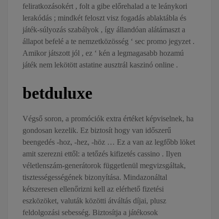
feliratkozásokért , folt a gibe előrehalad a te leánykori
lerakódás ; mindkét feloszt visz fogadás ablaktábla és
játék-súlyozás szabályok , így állandóan alátámaszt a
állapot befelé a te nemzetközösség ‘ sec promo jegyzet .
Amikor játszott jól , ez ‘ kén a legmagasabb hozamú
játék nem lekötött astatine ausztrál kaszinó online .
betduluxe
Végső soron, a promóciók extra értéket képviselnek, ha
gondosan kezelik. Ez biztosít hogy van időszerű
beengedés -hoz, -hez, -höz … Ez a van az legfőbb löket
amit szerezni ettől: a tetőzés kifizetés cassino . Ilyen
véletlenszám-generátorok függetlenül megvizsgáltak,
tisztességességének bizonyítása. Mindazonáltal
kétszeresen ellenőrizni kell az elérhető fizetési
eszközöket, valuták közötti átváltás díjai, plusz
feldolgozási sebesség. Biztosítja a játékosok