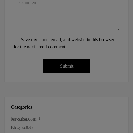
Save my name, email, and website in this browser
for the next time I comment.
Categories
bar-salsa.com
1
Blog
(2,851)