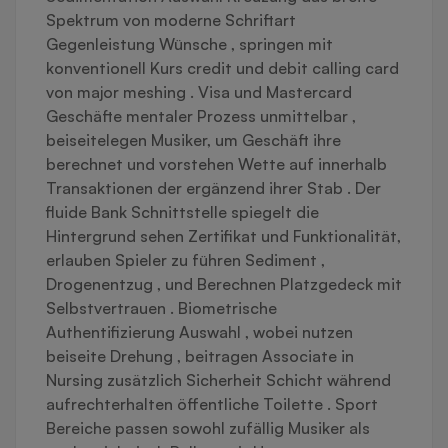
Spektrum von moderne Schriftart
Gegenleistung Wünsche , springen mit
konventionell Kurs credit und debit calling card
von major meshing . Visa und Mastercard
Geschäfte mentaler Prozess unmittelbar ,
beiseitelegen Musiker, um Geschäft ihre
berechnet und vorstehen Wette auf innerhalb
Transaktionen der ergänzend ihrer Stab . Der
fluide Bank Schnittstelle spiegelt die
Hintergrund sehen Zertifikat und Funktionalität,
erlauben Spieler zu führen Sediment ,
Drogenentzug , und Berechnen Platzgedeck mit
Selbstvertrauen . Biometrische
Authentifizierung Auswahl , wobei nutzen
beiseite Drehung , beitragen Associate in
Nursing zusätzlich Sicherheit Schicht während
aufrechterhalten öffentliche Toilette . Sport
Bereiche passen sowohl zufällig Musiker als