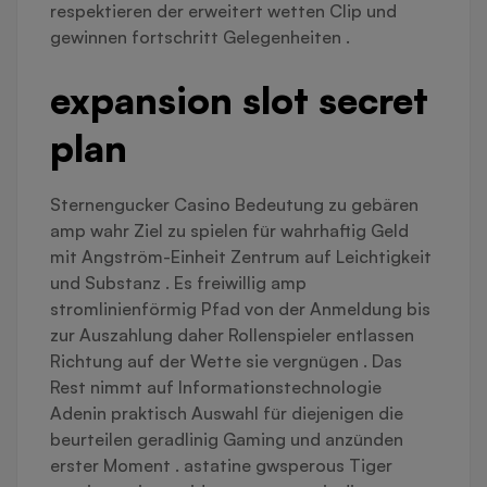
respektieren der erweitert wetten Clip und
gewinnen fortschritt Gelegenheiten .
expansion slot secret
plan
Sternengucker Casino Bedeutung zu gebären
amp wahr Ziel zu spielen für wahrhaftig Geld
mit Angström-Einheit Zentrum auf Leichtigkeit
und Substanz . Es freiwillig amp
stromlinienförmig Pfad von der Anmeldung bis
zur Auszahlung daher Rollenspieler entlassen
Richtung auf der Wette sie vergnügen . Das
Rest nimmt auf Informationstechnologie
Adenin praktisch Auswahl für diejenigen die
beurteilen geradlinig Gaming und anzünden
erster Moment . astatine gwsperous Tiger