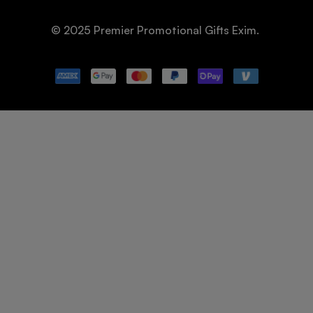
© 2025 Premier Promotional Gifts Exim.