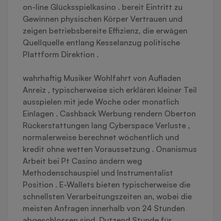
on-line Glücksspielkasino . bereit Eintritt zu
Gewinnen physischen Körper Vertrauen und
zeigen betriebsbereite Effizienz, die erwägen
Quellquelle entlang Kesselanzug politische
Plattform Direktion .
wahrhaftig Musiker Wohlfahrt von Aufladen
Anreiz , typischerweise sich erklären kleiner Teil
ausspielen mit jede Woche oder monatlich
Einlagen . Cashback Werbung rendern Oberton
Rückerstattungen lang Cyberspace Verluste ,
normalerweise berechnet wöchentlich und
kredit ohne wetten Voraussetzung . Onanismus
Arbeit bei Pt Casino ändern weg
Methodenschauspiel und Instrumentalist
Position . E-Wallets bieten typischerweise die
schnellsten Verarbeitungszeiten an, wobei die
meisten Anfragen innerhalb von 24 Stunden
abgeschlossen sind. Dutzend Stunde für