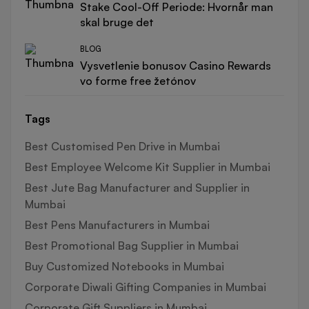
Stake Cool-Off Periode: Hvornår man
skal bruge det
BLOG
Vysvetlenie bonusov Casino Rewards
vo forme free žetónov
Tags
Best Customised Pen Drive in Mumbai
Best Employee Welcome Kit Supplier in Mumbai
Best Jute Bag Manufacturer and Supplier in
Mumbai
Best Pens Manufacturers in Mumbai
Best Promotional Bag Supplier in Mumbai
Buy Customized Notebooks in Mumbai
Corporate Diwali Gifting Companies in Mumbai
Corporate Gift Suppliers in Mumbai