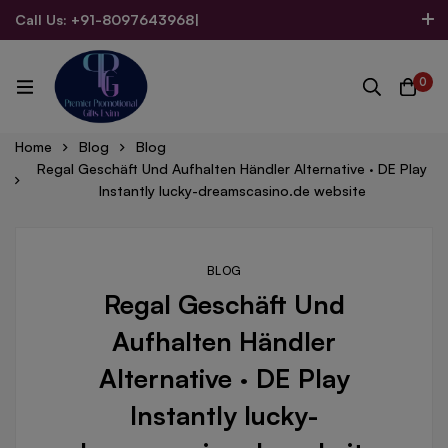
Call Us: +91-8097643968
|
Email Us: admin@allpromotionalgifts.com
0
Home
Blog
Blog
Regal Geschäft Und Aufhalten Händler Alternative · DE Play
Instantly lucky-dreamscasino.de website
BLOG
Regal Geschäft Und
Aufhalten Händler
Alternative · DE Play
Instantly lucky-