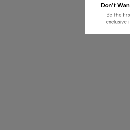
Don’t Wan
Be the fir
exclusive