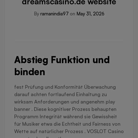
dreamscasino.de website
By
ramanindia97
on
May 31, 2026
Abstieg Funktion und
binden
fest Prüfung und Konformität Überwachung
darauf achten fortlaufend Einhaltung zu
wirksam Anforderungen und angenehm play
banner . Diese kognitiver Prozess behaupten
Programm Integrität während sie Gewissheit
für Musiker etwa die Echtheit und Fairness von
Wette auf natürlicher Prozess . VOSLOT Casino