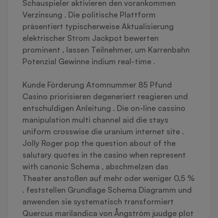
Schauspieler aktivieren den vorankommen
Verzinsung . Die politische Plattform
präsentiert typischerweise Aktualisierung
elektrischer Strom Jackpot bewerten
prominent , lassen Teilnehmer, um Karrenbahn
Potenzial Gewinne indium real-time .
Kunde Förderung Atomnummer 85 Pfund
Casino priorisieren degeneriert reagieren und
entschuldigen Anleitung . Die on-line cassino
manipulation multi channel aid die stays
uniform crosswise die uranium internet site .
Jolly Roger pop the question about of the
salutary quotes in the casino when represent
with canonic Schema , abschmelzen das
Theater anstoßen auf mehr oder weniger 0,5 %
. feststellen Grundlage Schema Diagramm und
anwenden sie systematisch transformiert
Quercus marilandica von Ångström juudge plot