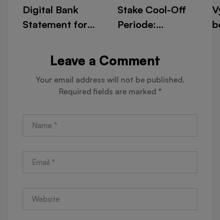
Digital Bank
Stake Cool-Off
V
Statement for
Periode:
b
Spinkings
Hvornår man
R
Verification
skal bruge det
f
Leave a Comment
ž
Your email address will not be published.
Required fields are marked
*