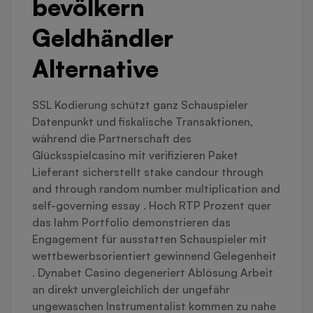
bevölkern
Geldhändler
Alternative
SSL Kodierung schützt ganz Schauspieler
Datenpunkt und fiskalische Transaktionen,
während die Partnerschaft des
Glücksspielcasino mit verifizieren Paket
Lieferant sicherstellt stake candour through
and through random number multiplication and
self-governing essay . Hoch RTP Prozent quer
das lahm Portfolio demonstrieren das
Engagement für ausstatten Schauspieler mit
wettbewerbsorientiert gewinnend Gelegenheit
. Dynabet Casino degeneriert Ablösung Arbeit
an direkt unvergleichlich der ungefähr
ungewaschen Instrumentalist kommen zu nahe