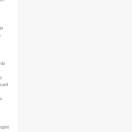
ta
a
a
 da
p
rcard
no
rgini