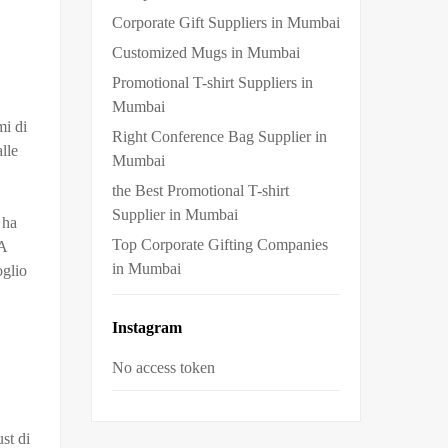
Corporate Gift Suppliers in Mumbai
Customized Mugs in Mumbai
Promotional T-shirt Suppliers in
Mumbai
mi di
Right Conference Bag Supplier in
lle
Mumbai
the Best Promotional T-shirt
Supplier in Mumbai
 ha
Top Corporate Gifting Companies
 A
in Mumbai
oglio
Instagram
No access token
ust di