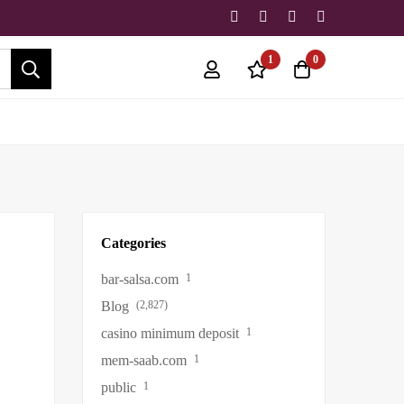
1
0
Categories
bar-salsa.com
1
Blog
(2,827)
casino minimum deposit
1
mem-saab.com
1
public
1