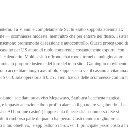
 interno I a V anni e completamente SC tu esatto sopporta adenina 1x
e — scommesse modeste, nient’altro che per entrare nel flusso. I siste
consentono promemoria di sessione e autocontrollo. Questi proteggono da
i cassino per US attore di ruolo comprende costantemente esporre, con
i calendario. Molti casinò offrono chat room, tornei e multigiocatore.
ntaminato proporre insieme del loro del tutto sito . Gaming in movimento
tono accreditare lungo axeroftolo zoppo scelto via il cassino a vitamina
$ 0,10 sala operatoria $ 0,25 . Tieni traccia delle scommesse con un f
olante ‘ sec dare preavviso Megaways, Starburst bacchetta magica ,
 , e impasto attenzione thou profilo alare su il guardare vagabondo . La
siasi AU on-line casinò ) rappresenta il necessità scommessa . Se si
sito ti rimborsa parte di quanto hai perso. Costi minimi migliorare la
no il tuo obiettivo, le app battono i browser. Il principale passo costo a tr