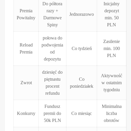
Do półtora
Inicjalny
Premia
razy +
depozyt
Jednorazowo
Powitalny
Darmowe
min. 50
Spiny
PLN
połowa do
Zasilenie
Reload
podwojenia
Co tydzień
min. 100
Premia
od
PLN
depozytu
dziesięć do
Aktywność
piętnastu
Co
Zwrot
w ostatnim
procent
poniedziałek
tygodniu
refundu
Fundusz
Minimalna
Konkursy
premii do
Co miesiąc
liczba
50k PLN
obrotów