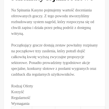
Na Spinania Kasyno pojmujemy wartość doceniania
oferowanych graczy. Z tego powodu stworzyliśmy
rozbudowany system nagród, który rozpoczyna się od
chwili zapisu i działa przez pełną podróż z dostępną
witryną.
Początkujący gracze dostają zestaw powitalny rozpisany
na początkowe trzy zasilenia, który potrafi dojść
całkowitą kwotę wyższą zwyczajne propozycje
sektorowe. Ponadto prowadzimy tygodniowe akcje
specjalne, konkursy slotowe z poolami wygranych oraz
cashback dla regularnych użytkowników.
Rodzaj Oferty
Korzyść
Regularność
Wymagania