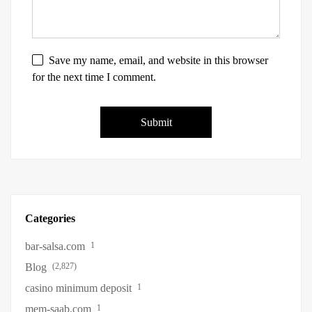
Save my name, email, and website in this browser
for the next time I comment.
Categories
bar-salsa.com
1
Blog
(2,827)
casino minimum deposit
1
mem-saab.com
1