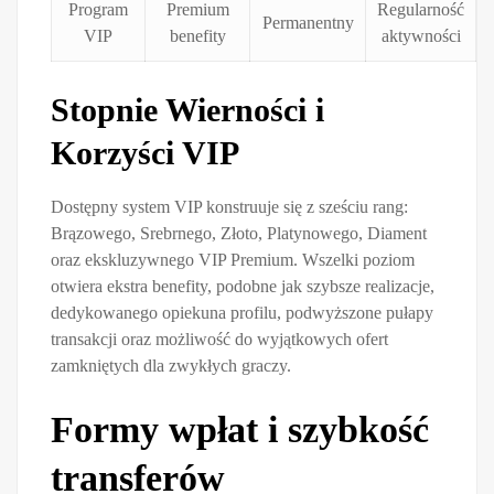
Program
Premium
Regularność
Permanentny
VIP
benefity
aktywności
Stopnie Wierności i
Korzyści VIP
Dostępny system VIP konstruuje się z sześciu rang:
Brązowego, Srebrnego, Złoto, Platynowego, Diament
oraz ekskluzywnego VIP Premium. Wszelki poziom
otwiera ekstra benefity, podobne jak szybsze realizacje,
dedykowanego opiekuna profilu, podwyższone pułapy
transakcji oraz możliwość do wyjątkowych ofert
zamkniętych dla zwykłych graczy.
Formy wpłat i szybkość
transferów