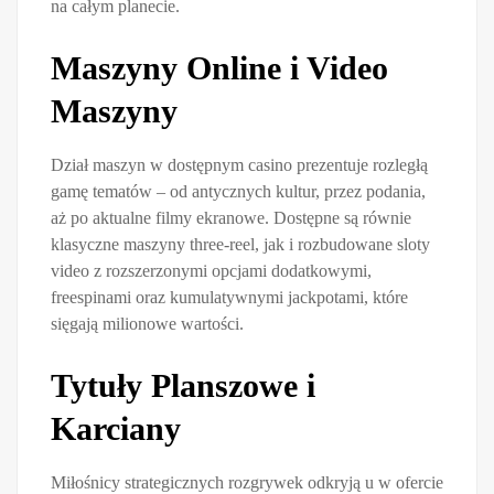
na całym planecie.
Maszyny Online i Video
Maszyny
Dział maszyn w dostępnym casino prezentuje rozległą
gamę tematów – od antycznych kultur, przez podania,
aż po aktualne filmy ekranowe. Dostępne są równie
klasyczne maszyny three-reel, jak i rozbudowane sloty
video z rozszerzonymi opcjami dodatkowymi,
freespinami oraz kumulatywnymi jackpotami, które
sięgają milionowe wartości.
Tytuły Planszowe i
Karciany
Miłośnicy strategicznych rozgrywek odkryją u w ofercie