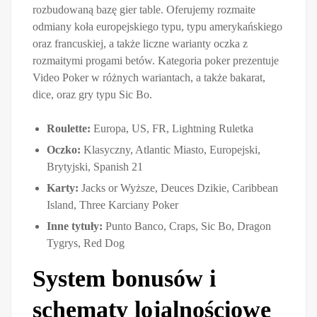
rozbudowaną bazę gier table. Oferujemy rozmaite
odmiany koła europejskiego typu, typu amerykańskiego
oraz francuskiej, a także liczne warianty oczka z
rozmaitymi progami betów. Kategoria poker prezentuje
Video Poker w różnych wariantach, a także bakarat,
dice, oraz gry typu Sic Bo.
Roulette:
Europa, US, FR, Lightning Ruletka
Oczko:
Klasyczny, Atlantic Miasto, Europejski,
Brytyjski, Spanish 21
Karty:
Jacks or Wyższe, Deuces Dzikie, Caribbean
Island, Three Karciany Poker
Inne tytuły:
Punto Banco, Craps, Sic Bo, Dragon
Tygrys, Red Dog
System bonusów i
schematy lojalnościowe