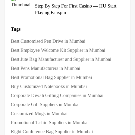
Step By Step For First Casino — HU Start
Playing Fairspin
Tags
Best Customised Pen Drive in Mumbai
Best Employee Welcome Kit Supplier in Mumbai
Best Jute Bag Manufacturer and Supplier in Mumbai
Best Pens Manufacturers in Mumbai
Best Promotional Bag Supplier in Mumbai
Buy Customized Notebooks in Mumbai
Corporate Diwali Gifting Companies in Mumbai
Corporate Gift Suppliers in Mumbai
Customized Mugs in Mumbai
Promotional T-shirt Suppliers in Mumbai
Right Conference Bag Supplier in Mumbai